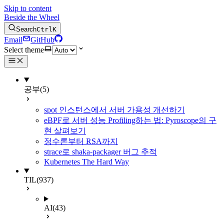
Skip to content
Beside the Wheel
Search
Ctrl
K
Email
GitHub
Select theme
공부
(5)
spot 인스턴스에서 서버 가용성 개선하기
eBPF로 서버 성능 Profiling하는 법: Pyroscope의 구
현 살펴보기
정수론부터 RSA까지
strace로 shaka-packager 버그 추적
Kubernetes The Hard Way
TIL
(937)
AI
(43)