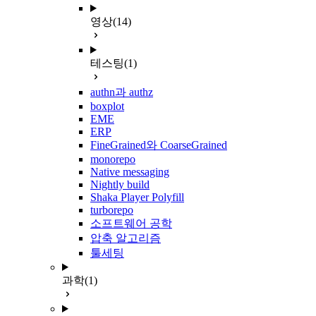
영상
(14)
테스팅
(1)
authn과 authz
boxplot
EME
ERP
FineGrained와 CoarseGrained
monorepo
Native messaging
Nightly build
Shaka Player Polyfill
turborepo
소프트웨어 공학
압축 알고리즘
툴세팅
과학
(1)