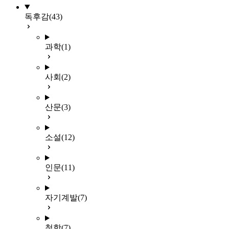
독후감
(43)
과학
(1)
사회
(2)
산문
(3)
소설
(12)
인문
(11)
자기계발
(7)
철학
(7)