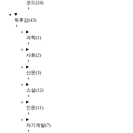
코드
(24)
독후감
(43)
과학
(1)
사회
(2)
산문
(3)
소설
(12)
인문
(11)
자기계발
(7)