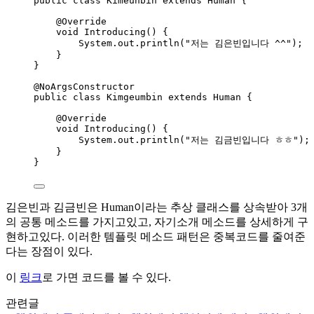
public
class
Kimeunbin
extends
Human
 {
@
Override
void
Introducing
()
 {
System
.
out
.
println
(
"
저는 김은빈입니다 ^^
"
)
;
}
}
@
NoArgsConstructor
public
class
Kimgeumbin
extends
Human
 {
@
Override
void
Introducing
()
 {
System
.
out
.
println
(
"
저는 김금빈입니다 ㅎㅎ
"
)
;
}
}
김은빈과 김금빈은 Human이라는 추상 클래스를 상속받아 3개
의 공통 메소드를 가지고있고, 자기소개 메소드를 상세하게 구
현하고있다. 이러한 템플릿 메소드 패턴은 중복코드를 줄여준
다는 장점이 있다.
이
링크
로 가면 코드를 볼 수 있다.
관련글