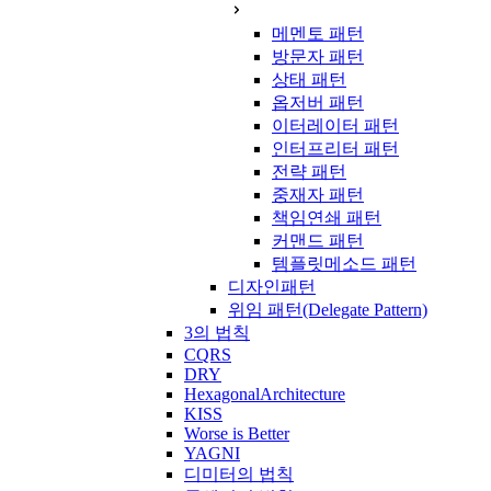
메멘토 패턴
방문자 패턴
상태 패턴
옵저버 패턴
이터레이터 패턴
인터프리터 패턴
전략 패턴
중재자 패턴
책임연쇄 패턴
커맨드 패턴
템플릿메소드 패턴
디자인패턴
위임 패턴(Delegate Pattern)
3의 법칙
CQRS
DRY
HexagonalArchitecture
KISS
Worse is Better
YAGNI
디미터의 법칙