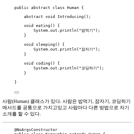
public
abstract
class
Human
 {
abstract
void
Introducing
()
;
void
eating
()
 {
System
.
out
.
println
(
"
밥먹기
"
)
;
}
void
sleeping
()
 {
System
.
out
.
println
(
"
잠자기
"
)
;
}
void
coding
()
 {
System
.
out
.
println
(
"
코딩하기
"
)
;
}
}
사람(Human) 클래스가 있다. 사람은 밥먹기, 잠자기, 코딩하기
메서드를 공통으로 가지고있고 사람마다 다른 방법으로 자기
소개를 할 수 있다.
@
NoArgsConstructor