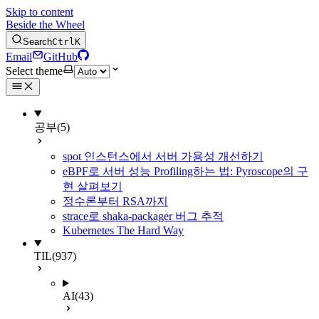
Skip to content
Beside the Wheel
Search
Ctrl
K
Email
GitHub
Select theme
공부
(5)
spot 인스턴스에서 서버 가용성 개선하기
eBPF로 서버 성능 Profiling하는 법: Pyroscope의 구
현 살펴보기
정수론부터 RSA까지
strace로 shaka-packager 버그 추적
Kubernetes The Hard Way
TIL
(937)
AI
(43)