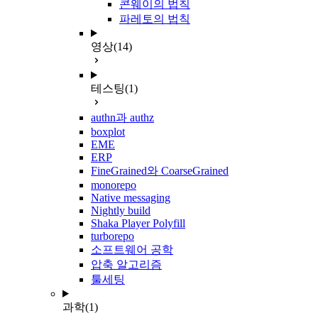
콘웨이의 법칙
파레토의 법칙
영상
(14)
테스팅
(1)
authn과 authz
boxplot
EME
ERP
FineGrained와 CoarseGrained
monorepo
Native messaging
Nightly build
Shaka Player Polyfill
turborepo
소프트웨어 공학
압축 알고리즘
툴세팅
과학
(1)