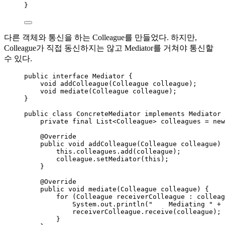
}
다른 객체와 통신을 하는 Colleague를 만들었다. 하지만,
Colleague가 직접 동신하지는 않고 Mediator를 거쳐야 통신할
수 있다.
public
interface
Mediator
 {
void
addColleague
(
Colleague
colleague
)
;
void
mediate
(
Colleague
colleague
)
;
}
public
class
ConcreteMediator
implements
Mediator
 
private
final
List
<
Colleague
> 
colleagues
=
new
@
Override
public
void
addColleague
(
Colleague
colleague
)
 
this
.
colleagues
.
add
(
colleague
)
;
colleague
.
setMediator
(
this
)
;
}
@
Override
public
void
mediate
(
Colleague
colleague
)
 {
for
 (
Colleague
receiverColleague
:
 colleag
System
.
out
.
println
(
"
    Mediating 
"
+
receiverColleague
.
receive
(
colleague
)
;
}