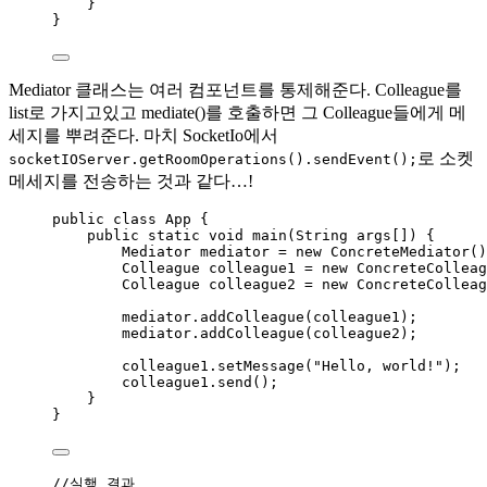
}
}
Mediator 클래스는 여러 컴포넌트를 통제해준다. Colleague를
list로 가지고있고 mediate()를 호출하면 그 Colleague들에게 메
세지를 뿌려준다. 마치 SocketIo에서
로 소켓
socketIOServer.getRoomOperations().sendEvent();
메세지를 전송하는 것과 같다…!
public
class
App
 {
public
static
void
main
(
String
args
[]
)
 {
Mediator
mediator
=
new
ConcreteMediator
()
Colleague
colleague1
=
new
ConcreteColleag
Colleague
colleague2
=
new
ConcreteColleag
mediator
.
addColleague
(
colleague1
)
;
mediator
.
addColleague
(
colleague2
)
;
colleague1
.
setMessage
(
"
Hello, world!
"
)
;
colleague1
.
send
()
;
}
}
//실행 결과