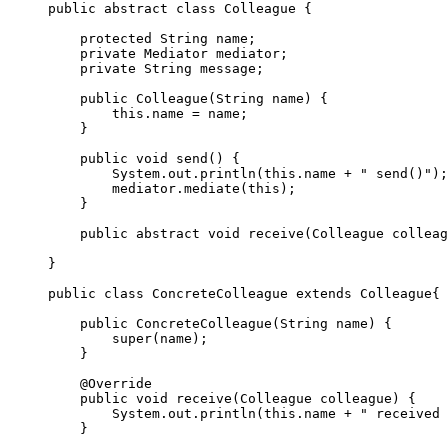
public
abstract
class
Colleague
 {
protected
String
name
;
private
Mediator
mediator
;
private
String
message
;
public
Colleague
(
String
name
)
 {
this
.
name
=
 name;
}
public
void
send
()
 {
System
.
out
.
println
(
this
.
name
+
"
 send()
"
)
;
mediator
.
mediate
(
this
)
;
}
public
abstract
void
receive
(
Colleague
colleag
}
public
class
ConcreteColleague
extends
Colleague
{
public
ConcreteColleague
(
String
name
)
 {
super
(name);
}
@
Override
public
void
receive
(
Colleague
colleague
)
 {
System
.
out
.
println
(
this
.
name
+
"
 received 
}