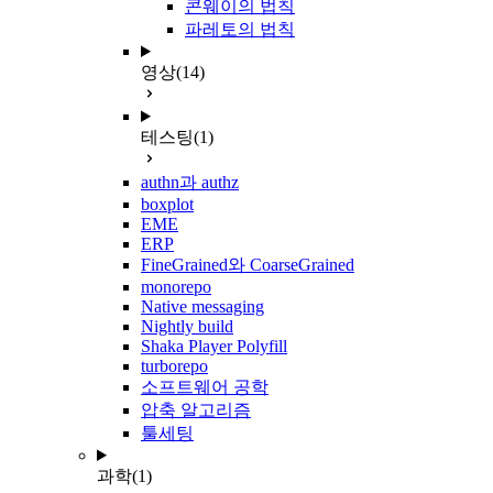
콘웨이의 법칙
파레토의 법칙
영상
(14)
테스팅
(1)
authn과 authz
boxplot
EME
ERP
FineGrained와 CoarseGrained
monorepo
Native messaging
Nightly build
Shaka Player Polyfill
turborepo
소프트웨어 공학
압축 알고리즘
툴세팅
과학
(1)