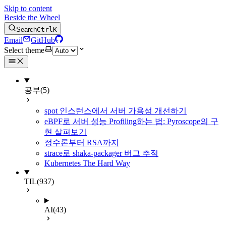
Skip to content
Beside the Wheel
Search
Ctrl
K
Email
GitHub
Select theme
공부
(5)
spot 인스턴스에서 서버 가용성 개선하기
eBPF로 서버 성능 Profiling하는 법: Pyroscope의 구
현 살펴보기
정수론부터 RSA까지
strace로 shaka-packager 버그 추적
Kubernetes The Hard Way
TIL
(937)
AI
(43)