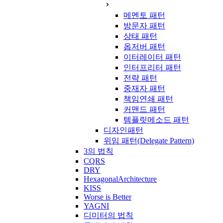
메멘토 패턴
방문자 패턴
상태 패턴
옵저버 패턴
이터레이터 패턴
인터프리터 패턴
전략 패턴
중재자 패턴
책임연쇄 패턴
커맨드 패턴
템플릿메소드 패턴
디자인패턴
위임 패턴(Delegate Pattern)
3의 법칙
CQRS
DRY
HexagonalArchitecture
KISS
Worse is Better
YAGNI
디미터의 법칙