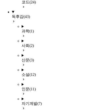
코드
(24)
독후감
(43)
과학
(1)
사회
(2)
산문
(3)
소설
(12)
인문
(11)
자기계발
(7)