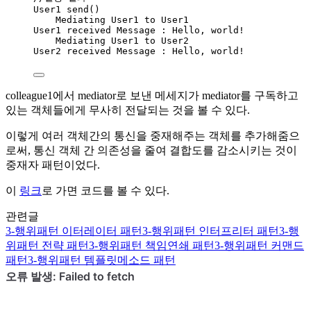
User1
send
()
Mediating
User1
 to 
User1
User1
 received 
Message
:
 Hello, world
!
Mediating
User1
 to 
User2
User2
 received 
Message
:
 Hello, world
!
colleague1에서 mediator로 보낸 메세지가 mediator를 구독하고
있는 객체들에게 무사히 전달되는 것을 볼 수 있다.
이렇게 여러 객체간의 통신을 중재해주는 객체를 추가해줌으
로써, 통신 객체 간 의존성을 줄여 결합도를 감소시키는 것이
중재자 패턴이었다.
이
링크
로 가면 코드를 볼 수 있다.
관련글
3-행위패턴
이터레이터 패턴
3-행위패턴
인터프리터 패턴
3-행
위패턴
전략 패턴
3-행위패턴
책임연쇄 패턴
3-행위패턴
커맨드
패턴
3-행위패턴
템플릿메소드 패턴