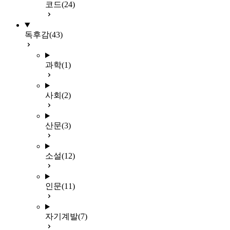
코드
(24)
독후감
(43)
과학
(1)
사회
(2)
산문
(3)
소설
(12)
인문
(11)
자기계발
(7)