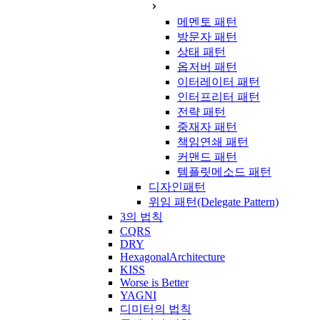
메멘토 패턴
방문자 패턴
상태 패턴
옵저버 패턴
이터레이터 패턴
인터프리터 패턴
전략 패턴
중재자 패턴
책임연쇄 패턴
커맨드 패턴
템플릿메소드 패턴
디자인패턴
위임 패턴(Delegate Pattern)
3의 법칙
CQRS
DRY
HexagonalArchitecture
KISS
Worse is Better
YAGNI
디미터의 법칙