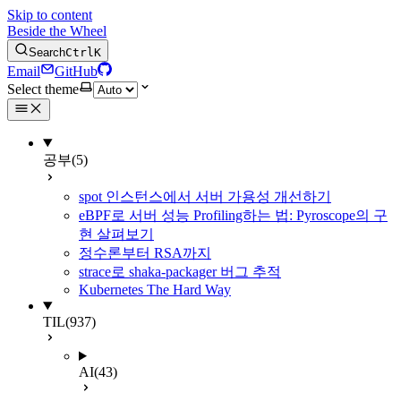
Skip to content
Beside the Wheel
Search
Ctrl
K
Email
GitHub
Select theme
공부
(5)
spot 인스턴스에서 서버 가용성 개선하기
eBPF로 서버 성능 Profiling하는 법: Pyroscope의 구
현 살펴보기
정수론부터 RSA까지
strace로 shaka-packager 버그 추적
Kubernetes The Hard Way
TIL
(937)
AI
(43)