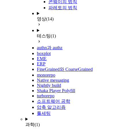
콘웨이의 법칙
파레토의 법칙
영상
(14)
테스팅
(1)
authn과 authz
boxplot
EME
ERP
FineGrained와 CoarseGrained
monorepo
Native messaging
Nightly build
Shaka Player Polyfill
turborepo
소프트웨어 공학
압축 알고리즘
툴세팅
과학
(1)