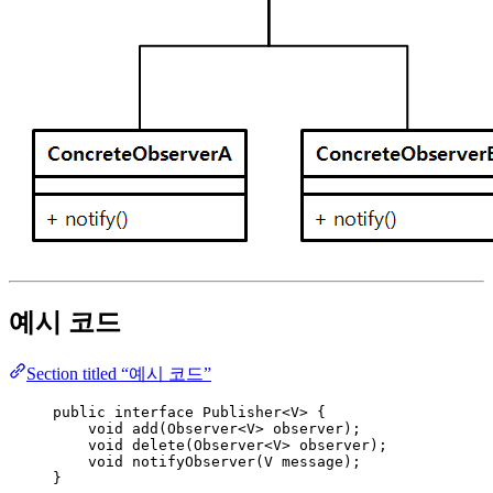
예시 코드
Section titled “예시 코드”
public
interface
Publisher
<
V
> {
void
add
(
Observer
<
V
> 
observer
)
;
void
delete
(
Observer
<
V
> 
observer
)
;
void
notifyObserver
(
V
message
)
;
}