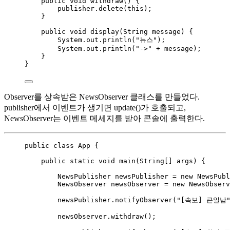
public
void
withdraw
()
 {
publisher
.
delete
(
this
)
;
}
public
void
display
(
String
message
)
 {
System
.
out
.
println
(
"
뉴스
"
)
;
System
.
out
.
println
(
"
->
"
+
 message
)
;
}
}
Observer를 상속받은 NewsObserver 클래스를 만들었다.
publisher에서 이벤트가 생기면 update()가 호출되고,
NewsObserver는 이벤트 메세지를 받아 콘솔에 출력한다.
public
class
App
 {
public
static
void
main
(
String
[] 
args
)
 {
NewsPublisher
newsPublisher
=
new
NewsPubl
NewsObserver
newsObserver
=
new
NewsObserv
newsPublisher
.
notifyObserver
(
"
[속보] 큰일남
newsObserver
.
withdraw
()
;