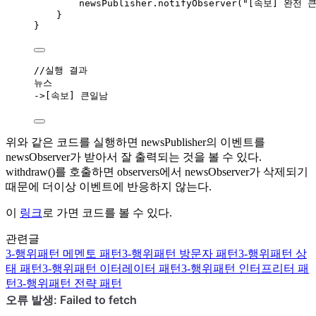
newsPublisher
.
notifyObserver
(
"
[속보] 완전 
}
}
//실행 결과
뉴스
->
[속보] 큰일남
위와 같은 코드를 실행하면 newsPublisher의 이벤트를
newsObserver가 받아서 잘 출력되는 것을 볼 수 있다.
withdraw()를 호출하면 observers에서 newsObserver가 삭제되기
때문에 더이상 이벤트에 반응하지 않는다.
이
링크
로 가면 코드를 볼 수 있다.
관련글
3-행위패턴
메멘토 패턴
3-행위패턴
방문자 패턴
3-행위패턴
상
태 패턴
3-행위패턴
이터레이터 패턴
3-행위패턴
인터프리터 패
턴
3-행위패턴
전략 패턴