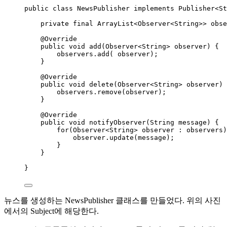
public
class
NewsPublisher
implements
Publisher
<
St
private
final
ArrayList
<
Observer
<
String
>> 
obse
@
Override
public
void
add
(
Observer
<
String
> 
observer
)
 {
observers
.
add
(
 observer
)
;
}
@
Override
public
void
delete
(
Observer
<
String
> 
observer
)
 
observers
.
remove
(
observer
)
;
}
@
Override
public
void
notifyObserver
(
String
message
)
 {
for
(
Observer
<
String
> 
observer
:
 observers)
observer
.
update
(
message
)
;
}
}
}
뉴스를 생성하는 NewsPublisher 클래스를 만들었다. 위의 사진
에서의 Subject에 해당한다.