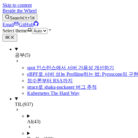
Skip to content
Beside the Wheel
Search
Ctrl
K
Email
GitHub
Select theme
공부
(5)
spot 인스턴스에서 서버 가용성 개선하기
eBPF로 서버 성능 Profiling하는 법: Pyroscope의
정수론부터 RSA까지
strace로 shaka-packager 버그 추적
Kubernetes The Hard Way
TIL
(937)
AI
(43)