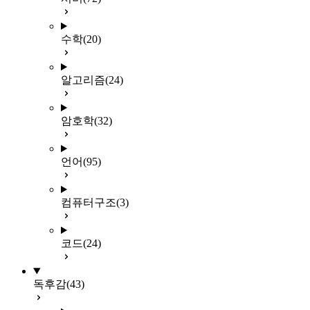
수학
(20)
알고리즘
(24)
암호학
(32)
언어
(95)
컴퓨터구조
(3)
코드
(24)
독후감
(43)