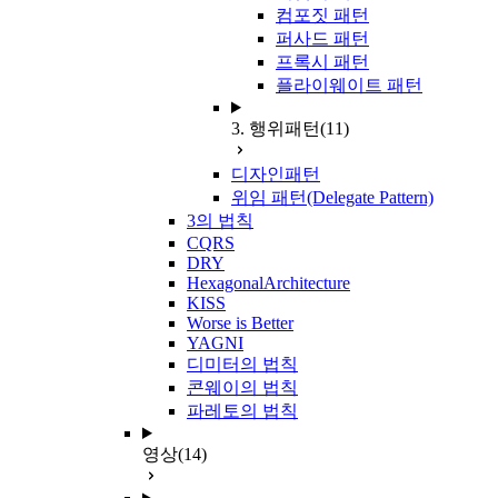
컴포짓 패턴
퍼사드 패턴
프록시 패턴
플라이웨이트 패턴
3. 행위패턴
(11)
디자인패턴
위임 패턴(Delegate Pattern)
3의 법칙
CQRS
DRY
HexagonalArchitecture
KISS
Worse is Better
YAGNI
디미터의 법칙
콘웨이의 법칙
파레토의 법칙
영상
(14)