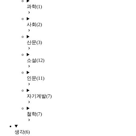
과학
(1)
사회
(2)
산문
(3)
소설
(12)
인문
(11)
자기계발
(7)
철학
(7)
생각
(6)