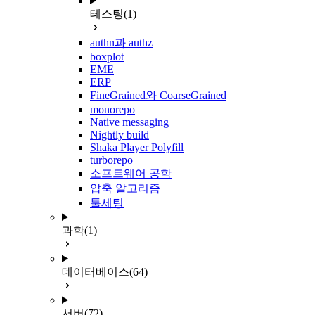
테스팅
(1)
authn과 authz
boxplot
EME
ERP
FineGrained와 CoarseGrained
monorepo
Native messaging
Nightly build
Shaka Player Polyfill
turborepo
소프트웨어 공학
압축 알고리즘
툴세팅
과학
(1)
데이터베이스
(64)
서버
(72)