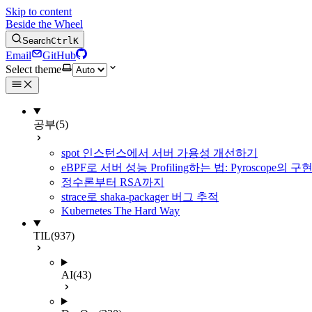
Skip to content
Beside the Wheel
Search
Ctrl
K
Email
GitHub
Select theme
공부
(5)
spot 인스턴스에서 서버 가용성 개선하기
eBPF로 서버 성능 Profiling하는 법: Pyroscope의
정수론부터 RSA까지
strace로 shaka-packager 버그 추적
Kubernetes The Hard Way
TIL
(937)
AI
(43)