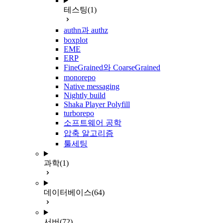
테스팅
(1)
authn과 authz
boxplot
EME
ERP
FineGrained와 CoarseGrained
monorepo
Native messaging
Nightly build
Shaka Player Polyfill
turborepo
소프트웨어 공학
압축 알고리즘
툴세팅
과학
(1)
데이터베이스
(64)
서버
(72)