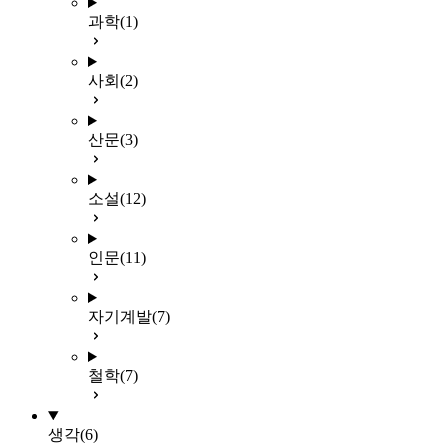
과학
(1)
사회
(2)
산문
(3)
소설
(12)
인문
(11)
자기계발
(7)
철학
(7)
생각
(6)