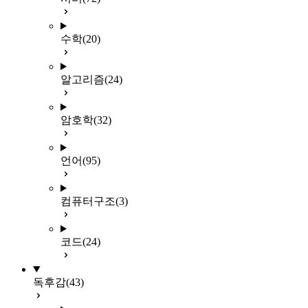
수학
(20)
알고리즘
(24)
암호학
(32)
언어
(95)
컴퓨터구조
(3)
코드
(24)
독후감
(43)