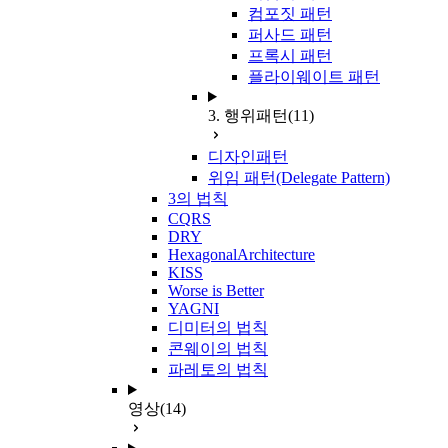
컴포짓 패턴
퍼사드 패턴
프록시 패턴
플라이웨이트 패턴
3. 행위패턴
(11)
디자인패턴
위임 패턴(Delegate Pattern)
3의 법칙
CQRS
DRY
HexagonalArchitecture
KISS
Worse is Better
YAGNI
디미터의 법칙
콘웨이의 법칙
파레토의 법칙
영상
(14)