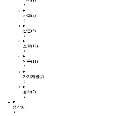
과학
(1)
사회
(2)
산문
(3)
소설
(12)
인문
(11)
자기계발
(7)
철학
(7)
생각
(6)