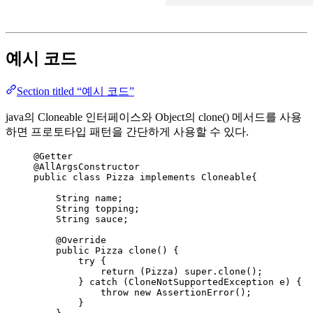
예시 코드
Section titled “예시 코드”
java의 Cloneable 인터페이스와 Object의 clone() 메서드를 사용
하면 프로토타입 패턴을 간단하게 사용할 수 있다.
@
Getter
@
AllArgsConstructor
public
class
Pizza
implements
Cloneable
{
String
name
;
String
topping
;
String
sauce
;
@
Override
public
Pizza
clone
()
 {
try
 {
return
 (Pizza) 
super
.
clone
()
;
} 
catch
(
CloneNotSupportedException
e
)
 {
throw
new
AssertionError
()
;
}