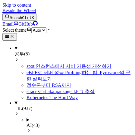
Skip to content
Beside the Wheel
Search
Ctrl
K
Email
GitHub
Select theme
공부
(5)
spot 인스턴스에서 서버 가용성 개선하기
eBPF로 서버 성능 Profiling하는 법: Pyroscope의 구
현 살펴보기
정수론부터 RSA까지
strace로 shaka-packager 버그 추적
Kubernetes The Hard Way
TIL
(937)
AI
(43)