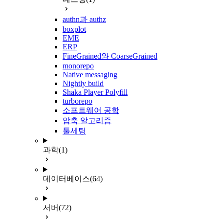
authn과 authz
boxplot
EME
ERP
FineGrained와 CoarseGrained
monorepo
Native messaging
Nightly build
Shaka Player Polyfill
turborepo
소프트웨어 공학
압축 알고리즘
툴세팅
과학
(1)
데이터베이스
(64)
서버
(72)