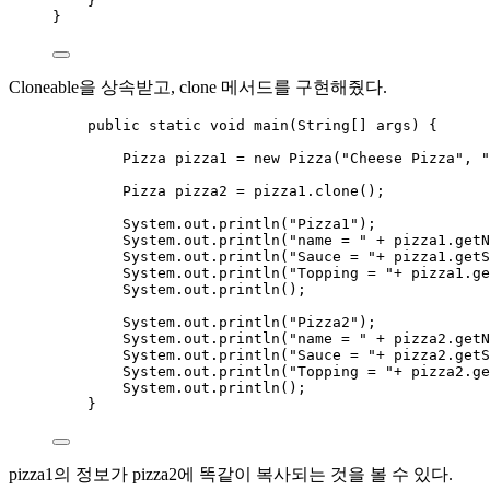
}
}
Cloneable을 상속받고, clone 메서드를 구현해줬다.
public
static
void
main
(
String
[] args
)
 {
Pizza
pizza1
=
new
Pizza
(
"
Cheese Pizza
"
, 
"
Pizza
pizza2
=
pizza1
.
clone
()
;
System
.
out
.
println
(
"
Pizza1
"
)
;
System
.
out
.
println
(
"
name = 
"
+
pizza1
.
getN
System
.
out
.
println
(
"
Sauce = 
"
+
pizza1
.
getS
System
.
out
.
println
(
"
Topping = 
"
+
pizza1
.
ge
System
.
out
.
println
()
;
System
.
out
.
println
(
"
Pizza2
"
)
;
System
.
out
.
println
(
"
name = 
"
+
pizza2
.
getN
System
.
out
.
println
(
"
Sauce = 
"
+
pizza2
.
getS
System
.
out
.
println
(
"
Topping = 
"
+
pizza2
.
ge
System
.
out
.
println
()
;
}
pizza1의 정보가 pizza2에 똑같이 복사되는 것을 볼 수 있다.