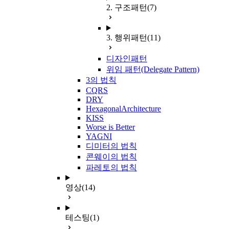
2. 구조패턴
(7)
3. 행위패턴
(11)
디자인패턴
위임 패턴(Delegate Pattern)
3의 법칙
CQRS
DRY
HexagonalArchitecture
KISS
Worse is Better
YAGNI
디미터의 법칙
콘웨이의 법칙
파레토의 법칙
영상
(14)
테스팅
(1)