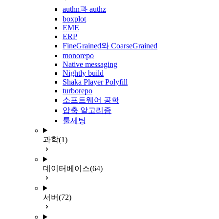
authn과 authz
boxplot
EME
ERP
FineGrained와 CoarseGrained
monorepo
Native messaging
Nightly build
Shaka Player Polyfill
turborepo
소프트웨어 공학
압축 알고리즘
툴세팅
과학
(1)
데이터베이스
(64)
서버
(72)