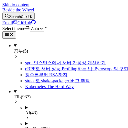
Skip to content
Beside the Wheel
Search
Ctrl
K
Email
GitHub
Select theme
공부
(5)
spot 인스턴스에서 서버 가용성 개선하기
eBPF로 서버 성능 Profiling하는 법: Pyroscope의
정수론부터 RSA까지
strace로 shaka-packager 버그 추적
Kubernetes The Hard Way
TIL
(937)
AI
(43)