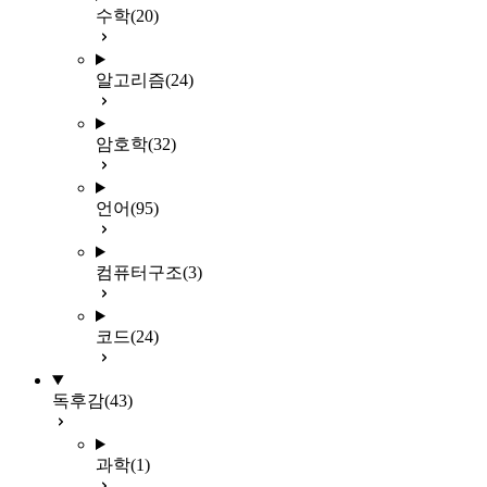
수학
(20)
알고리즘
(24)
암호학
(32)
언어
(95)
컴퓨터구조
(3)
코드
(24)
독후감
(43)
과학
(1)