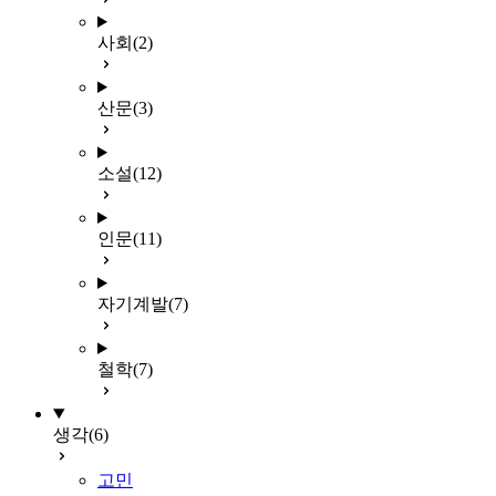
사회
(2)
산문
(3)
소설
(12)
인문
(11)
자기계발
(7)
철학
(7)
생각
(6)
고민