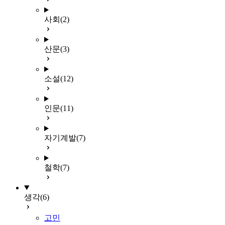
사회
(2)
산문
(3)
소설
(12)
인문
(11)
자기계발
(7)
철학
(7)
생각
(6)
고민