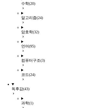
수학
(20)
알고리즘
(24)
암호학
(32)
언어
(95)
컴퓨터구조
(3)
코드
(24)
독후감
(43)
과학
(1)