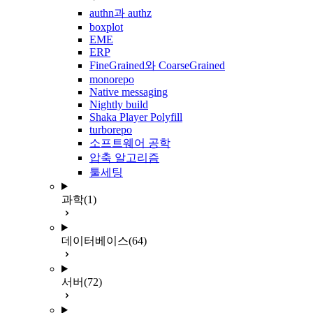
authn과 authz
boxplot
EME
ERP
FineGrained와 CoarseGrained
monorepo
Native messaging
Nightly build
Shaka Player Polyfill
turborepo
소프트웨어 공학
압축 알고리즘
툴세팅
과학
(1)
데이터베이스
(64)
서버
(72)