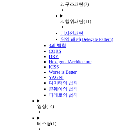
2. 구조패턴
(7)
3. 행위패턴
(11)
디자인패턴
위임 패턴(Delegate Pattern)
3의 법칙
CQRS
DRY
HexagonalArchitecture
KISS
Worse is Better
YAGNI
디미터의 법칙
콘웨이의 법칙
파레토의 법칙
영상
(14)
테스팅
(1)