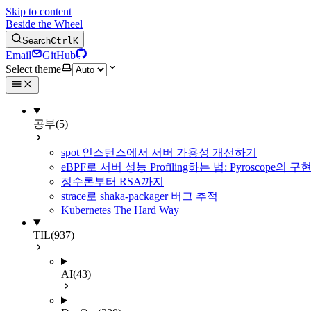
Skip to content
Beside the Wheel
Search
Ctrl
K
Email
GitHub
Select theme
공부
(5)
spot 인스턴스에서 서버 가용성 개선하기
eBPF로 서버 성능 Profiling하는 법: Pyroscope의
정수론부터 RSA까지
strace로 shaka-packager 버그 추적
Kubernetes The Hard Way
TIL
(937)
AI
(43)