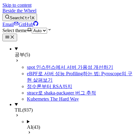
Skip to content
Beside the Wheel
Search
Ctrl
K
Email
GitHub
Select theme
공부
(5)
spot 인스턴스에서 서버 가용성 개선하기
eBPF로 서버 성능 Profiling하는 법: Pyroscope의 구
현 살펴보기
정수론부터 RSA까지
strace로 shaka-packager 버그 추적
Kubernetes The Hard Way
TIL
(937)
AI
(43)