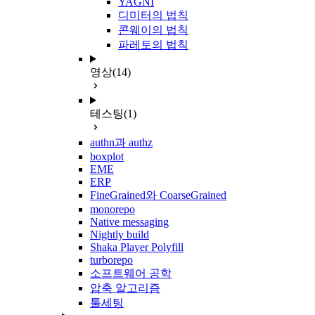
YAGNI
디미터의 법칙
콘웨이의 법칙
파레토의 법칙
영상
(14)
테스팅
(1)
authn과 authz
boxplot
EME
ERP
FineGrained와 CoarseGrained
monorepo
Native messaging
Nightly build
Shaka Player Polyfill
turborepo
소프트웨어 공학
압축 알고리즘
툴세팅