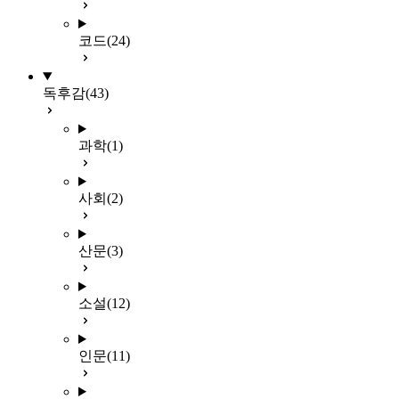
코드
(24)
독후감
(43)
과학
(1)
사회
(2)
산문
(3)
소설
(12)
인문
(11)