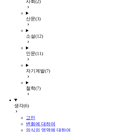
사회
(2)
산문
(3)
소설
(12)
인문
(11)
자기계발
(7)
철학
(7)
생각
(6)
고민
변화에 대하여
의식의 영역에 대하여