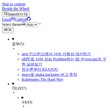
Skip to content
Beside the Wheel
Search
Ctrl
K
Email
GitHub
Select theme
공부
(5)
spot 인스턴스에서 서버 가용성 개선하기
eBPF로 서버 성능 Profiling하는 법: Pyroscope의 구
현 살펴보기
정수론부터 RSA까지
strace로 shaka-packager 버그 추적
Kubernetes The Hard Way
TIL
(937)
AI
(43)