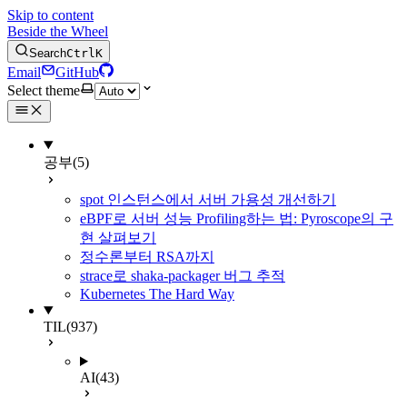
Skip to content
Beside the Wheel
Search
Ctrl
K
Email
GitHub
Select theme
공부
(5)
spot 인스턴스에서 서버 가용성 개선하기
eBPF로 서버 성능 Profiling하는 법: Pyroscope의 구
현 살펴보기
정수론부터 RSA까지
strace로 shaka-packager 버그 추적
Kubernetes The Hard Way
TIL
(937)
AI
(43)