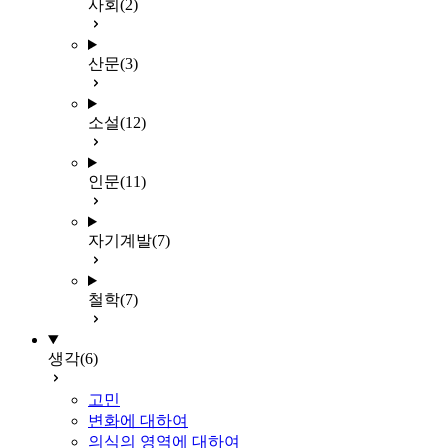
사회
(2)
산문
(3)
소설
(12)
인문
(11)
자기계발
(7)
철학
(7)
생각
(6)
고민
변화에 대하여
의식의 영역에 대하여