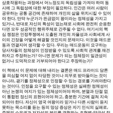
상호작용하는 과정에서 어느정도의 독립성을 가져야 하며 동
시에 그 독립성에 대한 부정이 필요하다. 인간은 여러 사람이
공유하는 공통 공간에 존재하며 개인의 삶을 위치시킬 수 있어
야 한다. 만약 누군가가 뜬금없이 왕이라는 정체성을 가지고
있거나, 반대로 자신의 특성이 없는채로 사회에 완전히 순응한
다면 모두 성공적인 행위주체로 간주될 수 없다. 여기서의 핵
심 쟁점은 인정투쟁에서 도출된 개인의 자율성과 사회세계 사
이의 긴장을 어떻게 해결할 것인지의 문제이다. 이것을 매드운
동과 연결지어 생각할 수 있다. 우리는 매드운동이 요구하는
당사자들의 정체성이 인정받을 수 있도록 사회적 관계를 재건
하자고 주장하는가? 아니면 문제가 되는 정체정이 일관성이
없거나 도덕적으로 거부되어야 한다고 주장하는가?
이 책에서 이 문제에 대해 내리는 결론은 매드 프라이드 담론
을 의심할 여지 없이 타당한 것이나 의무로 받아들이는 것이
아니라, 광기를 정체성으로 인정할 수 있는 경로를 가려야한다
는 것이다. 인정을 요구할 수 있는 정체성은 실패한 정체성이
아닌 논쟁의 여지가 있는 정체성이어야 하며, 분열과 단절 없
이 통합된 정신의 표현이어야 하고, 충분한 기간에 걸쳐 지속
되어야 한다. 자신이 영국 여왕이라 믿거나 다른 사람이 듣지
못하는 목소리를 듣는 등의 망상 증상은 자기 인식의 실패로,
주체의 소유권과 저자성의 분리를 경험하는 조현병·양극성 장