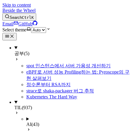
Skip to content
Beside the Wheel
Search
Ctrl
K
Email
GitHub
Select theme
공부
(5)
spot 인스턴스에서 서버 가용성 개선하기
eBPF로 서버 성능 Profiling하는 법: Pyroscope의 구
현 살펴보기
정수론부터 RSA까지
strace로 shaka-packager 버그 추적
Kubernetes The Hard Way
TIL
(937)
AI
(43)