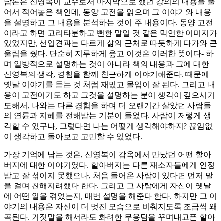
담론은 신영복이 교수로서 마지막으로 했던 강의의 내용을 풀
어서 적어놓은 책인데, 동양 고전을 읽으며 그 이야기와 내용
을 설명하고 그 내용을 분석하는 것이 주 내용이다. 동양 고전
이라고 하면 고리타분하고 뻔한 말일 것 같은 막연한 이미지가
있었지만, 선입견과는 다르게 삶의 근처로 따듯하게 다가와 큰
울림을 줬다. 단순히 지루하게 읊고 이것은 이러한 뜻이다- 하
며 일방적으로 설명하는 것이 아니라 책의 내용과 그에 대한
신영복의 생각, 경험을 함께 친근하게 이야기해준다. 때문에
옛날 이야기를 듣는 것 처럼 재밌고 몰입이 잘 된다. 그리고 내
용이 고전이기도 하고 그것을 설명하는 분이 생각이 깊으시기
도해서, 나와는 다른 경험을 하며 더 오랜기간 살았던 사람들
의 연륜과 지혜를 전해받는 기분이 들었다. 사람이 저렇게 생
각할 수 있구나, 그렇다면 나는 어떻게 생각해야하지? 끊임없
이 생각하고 돌아보고 고민할 수 있었다.
가장 기억에 남는 것은, 신영복이 감옥에서 만났던 어떤 할아
버지에 대한 이야기였다. 할아버지는 다른 재소자들에게 인정
받고 잘 섞이지 못했으나, 처음 들어온 사람이 있다면 먼저 말
을 걸며 친해지려했다 한다. 그리고 그 사람에게 자신이 옛날
에 어떤 일을 겪었는지, 매번 설명을 해준다 한다. 하지만 그 이
야기의 내용은 자신이 더 멋진 모습으로 비춰지도록 조금씩 왜
곡된다. 거짓말을 해서라도 화려한 무용담을 꾸며내고픈 할아