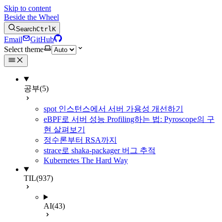
Skip to content
Beside the Wheel
Search
Ctrl
K
Email
GitHub
Select theme
공부
(5)
spot 인스턴스에서 서버 가용성 개선하기
eBPF로 서버 성능 Profiling하는 법: Pyroscope의 구
현 살펴보기
정수론부터 RSA까지
strace로 shaka-packager 버그 추적
Kubernetes The Hard Way
TIL
(937)
AI
(43)