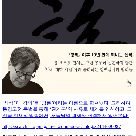
‘사색’과 ‘강의’를 ‘담론’이라는 이름으로 합쳐냈다. 그리하여
동양고전 독법을 통해 ‘관계론’의 사유로 세계를 인식하고, 고
전을 현재의 맥락에서, 오늘날의 과제와 연결해서 읽어본다.
https://search.shopping.naver.com/book/catalog/32443020987