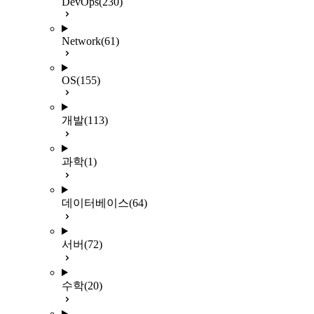
DevOps
(230)
Network
(61)
OS
(155)
개발
(113)
과학
(1)
데이터베이스
(64)
서버
(72)
수학
(20)