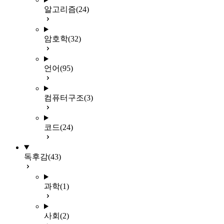
알고리즘
(24)
암호학
(32)
언어
(95)
컴퓨터구조
(3)
코드
(24)
독후감
(43)
과학
(1)
사회
(2)