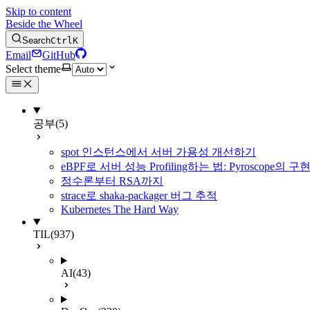
Skip to content
Beside the Wheel
Search
Ctrl
K
Email
GitHub
Select theme
공부
(5)
spot 인스턴스에서 서버 가용성 개선하기
eBPF로 서버 성능 Profiling하는 법: Pyroscope의
정수론부터 RSA까지
strace로 shaka-packager 버그 추적
Kubernetes The Hard Way
TIL
(937)
AI
(43)