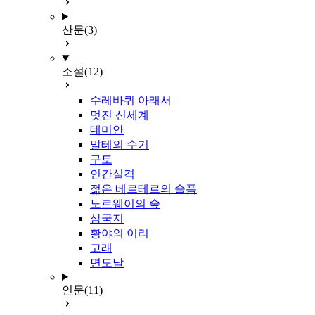
산문
(3)
소설
(12)
수레바퀴 아래서
멋진 신세계
데미안
말테의 수기
구토
인간실격
젊은 베르테르의 슬픔
노르웨이의 숲
삼국지
황야의 이리
고래
면도날
인문
(11)