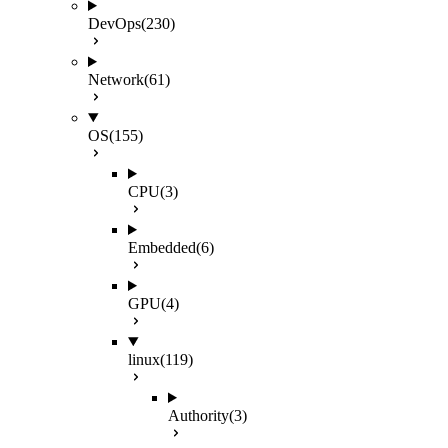
DevOps
(230)
Network
(61)
OS
(155)
CPU
(3)
Embedded
(6)
GPU
(4)
linux
(119)
Authority
(3)