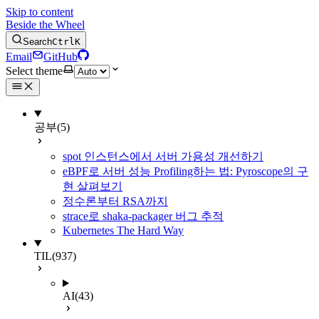
Skip to content
Beside the Wheel
Search
Ctrl
K
Email
GitHub
Select theme
공부
(5)
spot 인스턴스에서 서버 가용성 개선하기
eBPF로 서버 성능 Profiling하는 법: Pyroscope의 구
현 살펴보기
정수론부터 RSA까지
strace로 shaka-packager 버그 추적
Kubernetes The Hard Way
TIL
(937)
AI
(43)