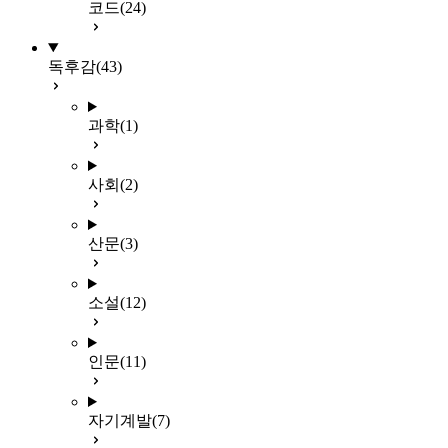
코드
(24)
독후감
(43)
과학
(1)
사회
(2)
산문
(3)
소설
(12)
인문
(11)
자기계발
(7)