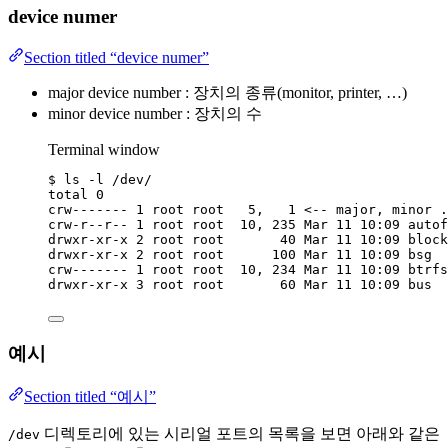
device numer
Section titled “device numer”
major device number : 장치의 종류(monitor, printer, …)
minor device number : 장치의 수
Terminal window
$
ls
-l
/dev/
total
0
crw-------
1
root
root
5,
1
<
--
major,
minor
.
crw-r--r--
1
root
root
10,
235
Mar
11
10:09
autof
drwxr-xr-x
2
root
root
40
Mar
11
10:09
block
drwxr-xr-x
2
root
root
100
Mar
11
10:09
bsg
crw-------
1
root
root
10,
234
Mar
11
10:09
btrfs
drwxr-xr-x
3
root
root
60
Mar
11
10:09
bus
예시
Section titled “예시”
디렉토리에 있는 시리얼 포트의 목록을 보면 아래와 같은
/dev