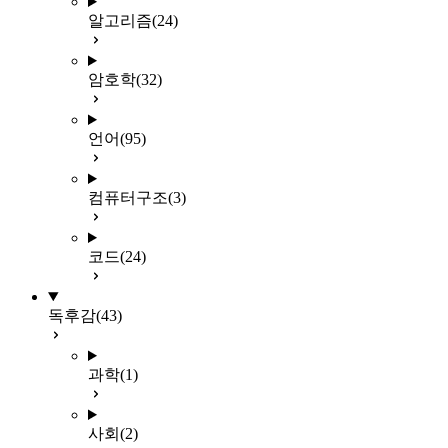
알고리즘
(24)
암호학
(32)
언어
(95)
컴퓨터구조
(3)
코드
(24)
독후감
(43)
과학
(1)
사회
(2)