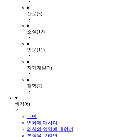
산문
(3)
소설
(12)
인문
(11)
자기계발
(7)
철학
(7)
생각
(6)
고민
변화에 대하여
의식의 영역에 대하여
본질을 보려면