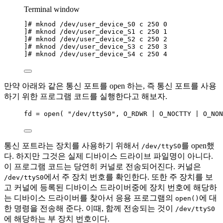
Terminal window
]# mknod /dev/user_device_S0 c 250 0
]# mknod /dev/user_device_S1 c 250 1
]# mknod /dev/user_device_S2 c 250 2
]# mknod /dev/user_device_S3 c 250 3
]# mknod /dev/user_device_S4 c 250 4
만약 아래와 같은 통신 포트를 open 하는, 즉 통신 포트를 사용
하기 위한 프로그램 코드를 실행한다고 해보자.
fd 
=
open
( 
"
/dev/ttyS0
"
, O_RDWR 
|
 O_NOCTTY 
|
 O_NON
통신 포트라는 장치를 사용하기 위해서
를 open했
/dev/ttyS0
다. 하지만 그것은 실제 디바이스 드라이브 파일명이 아니다.
이 프로그램 코드는 당연히 커널로 전송되어진다. 커널은
에서 주 장치 번호를 확인한다. 또한 주 장치를 보
/dev/ttyS0
고 커널에 등록된 디바이스 드라이버중에 장치 번호에 해당하
는 디바이스 드라이버를 찾아서 응용 프로그램의
에 대
open()
한 명령을 전송해 준다. 이때, 함께 전송되는 것이
/dev/ttyS0
에 해당하는 부 장치 번호이다.