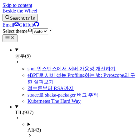
Skip to content
Beside the Wheel
Search
Ctrl
K
Email
GitHub
Select theme
공부
(5)
spot 인스턴스에서 서버 가용성 개선하기
eBPF로 서버 성능 Profiling하는 법: Pyroscope의 구
현 살펴보기
정수론부터 RSA까지
strace로 shaka-packager 버그 추적
Kubernetes The Hard Way
TIL
(937)
AI
(43)