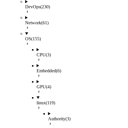
DevOps
(230)
Network
(61)
OS
(155)
CPU
(3)
Embedded
(6)
GPU
(4)
linux
(119)
Authority
(3)