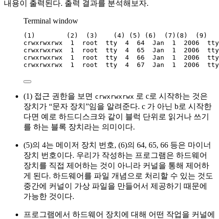
내용이 출력된다. 출력 결과를 분석해보자.
Terminal window
(
1
)        (
2
)  (
3
)    (
4
) (
5
) (
6
)  (
7
)(
8
)  (
9
)   
crwxrwxrwx
1
root
tty
4
64
Jan
1
2006
tty
crwxrwxrwx
1
root
tty
4
65
Jan
1
2006
tty
crwxrwxrwx
1
root
tty
4
66
Jan
1
2006
tty
crwxrwxrwx
1
root
tty
4
67
Jan
1
2006
tty
(1) 접근 권한을 보면
로 c로 시작하는 것은
crwxrwxrwx
장치가 “문자 장치”임을 알려준다. c 가 아닌 b로 시작한
다면 예로 하드디스크와 같이 블럭 단위로 읽거나 쓰기
를 하는 블록 장치라는 의미이다.
(5)의 4는 메이저 장치 번호, (6)의 64, 65, 66 등은 마이너
장치 번호이다. 우리가 작성하는 프로그램은 하드웨어
장치를 직접 제어하는 것이 아니라 커널을 통해 제어하
게 된다. 하드웨어를 파일 개념으로 처리할 수 있는 것도
중간에 커널이 가상 파일을 만들어서 제공하기 때문에
가능한 것이다.
프로그램에서 하드웨어 장치에 대해 어떤 작업을 커널에