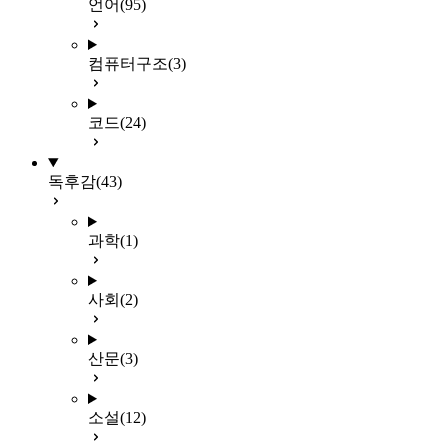
언어
(95)
컴퓨터구조
(3)
코드
(24)
독후감
(43)
과학
(1)
사회
(2)
산문
(3)
소설
(12)