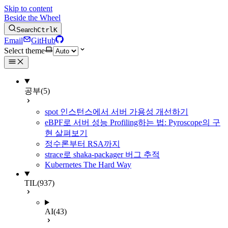
Skip to content
Beside the Wheel
Search
Ctrl
K
Email
GitHub
Select theme
공부
(5)
spot 인스턴스에서 서버 가용성 개선하기
eBPF로 서버 성능 Profiling하는 법: Pyroscope의 구
현 살펴보기
정수론부터 RSA까지
strace로 shaka-packager 버그 추적
Kubernetes The Hard Way
TIL
(937)
AI
(43)