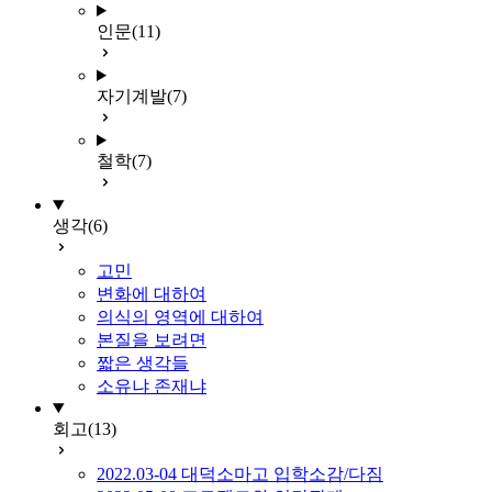
인문
(11)
자기계발
(7)
철학
(7)
생각
(6)
고민
변화에 대하여
의식의 영역에 대하여
본질을 보려면
짧은 생각들
소유냐 존재냐
회고
(13)
2022.03-04 대덕소마고 입학소감/다짐