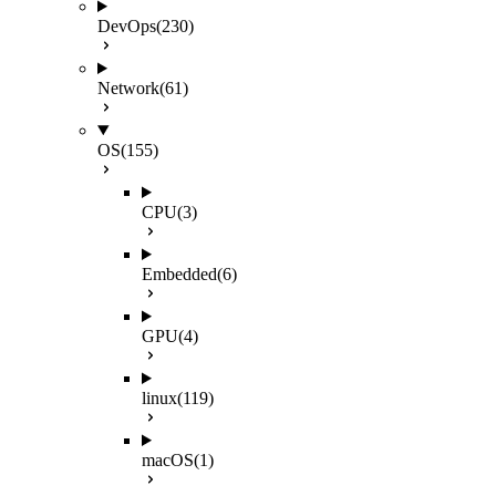
DevOps
(230)
Network
(61)
OS
(155)
CPU
(3)
Embedded
(6)
GPU
(4)
linux
(119)
macOS
(1)