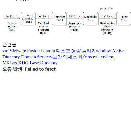
관련글
vm
VMware Fusion Ubuntu 디스크 용량 늘리기
window
Active
Directory Domain Services
보안
엑세스 제어
os
exit code
os
MKL
os
XDG Base Directory