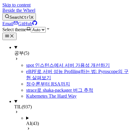
Skip to content
Beside the Wheel
Search
Ctrl
K
Email
GitHub
Select theme
공부
(5)
spot 인스턴스에서 서버 가용성 개선하기
eBPF로 서버 성능 Profiling하는 법: Pyroscope의 구
현 살펴보기
정수론부터 RSA까지
strace로 shaka-packager 버그 추적
Kubernetes The Hard Way
TIL
(937)
AI
(43)