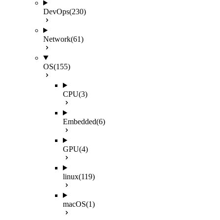
DevOps
(230)
Network
(61)
OS
(155)
CPU
(3)
Embedded
(6)
GPU
(4)
linux
(119)
macOS
(1)