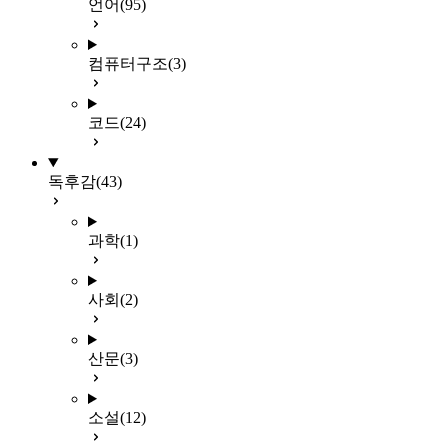
언어
(95)
컴퓨터구조
(3)
코드
(24)
독후감
(43)
과학
(1)
사회
(2)
산문
(3)
소설
(12)