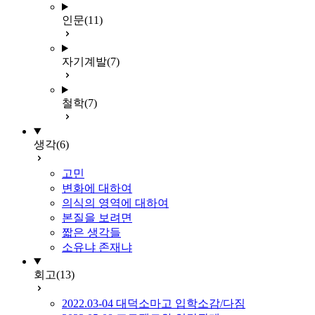
인문
(11)
자기계발
(7)
철학
(7)
생각
(6)
고민
변화에 대하여
의식의 영역에 대하여
본질을 보려면
짧은 생각들
소유냐 존재냐
회고
(13)
2022.03-04 대덕소마고 입학소감/다짐