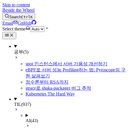
Skip to content
Beside the Wheel
Search
Ctrl
K
Email
GitHub
Select theme
공부
(5)
spot 인스턴스에서 서버 가용성 개선하기
eBPF로 서버 성능 Profiling하는 법: Pyroscope의 구
현 살펴보기
정수론부터 RSA까지
strace로 shaka-packager 버그 추적
Kubernetes The Hard Way
TIL
(937)
AI
(43)