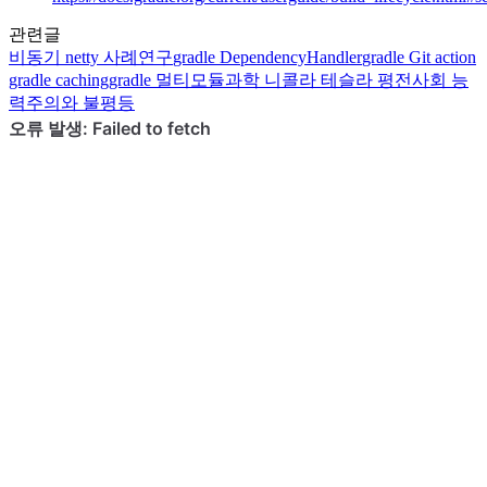
관련글
비동기
netty 사례연구
gradle
DependencyHandler
gradle
Git action
gradle caching
gradle
멀티모듈
과학
니콜라 테슬라 평전
사회
능
력주의와 불평등