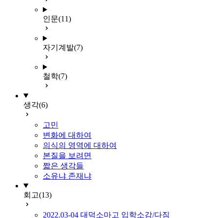
인문
(11)
자기계발
(7)
철학
(7)
생각
(6)
고민
변화에 대하여
의식의 영역에 대하여
본질을 보려면
짧은 생각들
소유냐 존재냐
회고
(13)
2022.03-04 대덕소마고 입학소감/다짐