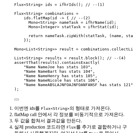
Flux
<
String
> 
ids
=
ifhrIds
()
; 
// --(1)
Flux
<
String
> 
combinations
=
ids
.
flatMap
(
id 
->
 { 
// --(2)
Mono
<
String
> 
nameTask
=
ifhrName
(
id
)
;
Mono
<
Integer
> 
statTask
=
ifhrStat
(
id
)
;
return
nameTask
.
zipWith
(
statTask, (name, sta
}
)
;
Mono
<
List
<
String
>> 
result
=
combinations
.
collectLi
List
<
String
> 
results
=
result
.
block
()
; 
// --(4)
assertThat
(
results
)
.
containsExactly
(
"
Name NameJoe has stats 103
"
,
"
Name NameBart has stats 104
"
,
"
Name NameHenry has stats 105
"
,
"
Name NameNicole has stats 106
"
,
"
Name NameABSLAJNFOAJNFOANFANSF has stats 121
"
)
;
이번엔 ids를
의 형태로 가져온다.
Flux<String>
flatMap call 안에서 각 정보를 비동기적으로 가져온다.
두 값을 합쳐서 결과값을 만든다.
실제 production 코드라면
를 추가로 결합하거나 구
Flux