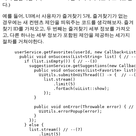
다.)
예를 들어, UI에서 사용자가 즐겨찾기 5개, 즐겨찾기가 없는
경우에는 새 컨텐츠 제안을 띄워주는 코드를 생각해보자. 즐겨
찾기 ID를 가져오고, 두 번째는 즐겨찾기 세부 정보를 가져오
고, 다른 하나는 세부 정보가 포함된 제안을 제공하는 세가지
절차를 거쳐야한다.
userService
.
getFavorites
(
userId, 
new
Callback
<
List
public
void
onSuccess
(
List
<
String
> 
list
)
 { 
// --
if
 (
list
.
isEmpty
()
) { 
// --(3)
suggestionService
.
getSuggestions
(
new
Callbac
public
void
onSuccess
(
List
<
Favorite
> 
list
)
UiUtils
.
submitOnUiThread
(
() 
->
 {  
// --(
list
.
stream
()
.
limit
(
5
)
.
forEach
(
uiList
::
show
)
;
}
)
;
}
public
void
onError
(
Throwable
error
)
 { 
// 
UiUtils
.
errorPopup
(
error
)
;
}
}
)
;
} 
else
 {
list
.
stream
()
// --(7)
.
limit
(
5
)