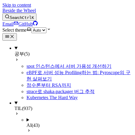
Skip to content
Beside the Wheel
Search
Ctrl
K
Email
GitHub
Select theme
공부
(5)
spot 인스턴스에서 서버 가용성 개선하기
eBPF로 서버 성능 Profiling하는 법: Pyroscope의 구
현 살펴보기
정수론부터 RSA까지
strace로 shaka-packager 버그 추적
Kubernetes The Hard Way
TIL
(937)
AI
(43)