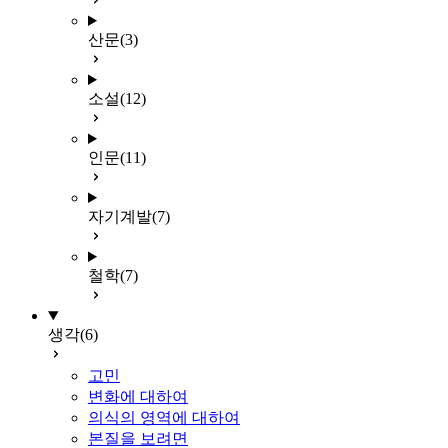
산문
(3)
소설
(12)
인문
(11)
자기계발
(7)
철학
(7)
생각
(6)
고민
변화에 대하여
의식의 영역에 대하여
본질을 보려면