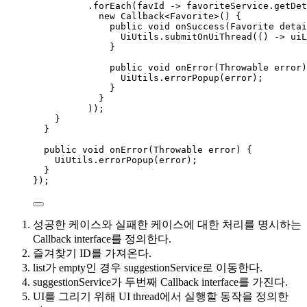
.
forEach
(
favId 
->
favoriteService
.
getDet
new
Callback
<
Favorite
>() {
public
void
onSuccess
(
Favorite
detai
UiUtils
.
submitOnUiThread
(
() 
->
uiL
}
public
void
onError
(
Throwable
error
)
UiUtils
.
errorPopup
(
error
)
;
}
}
))
;
}
}
public
void
onError
(
Throwable
error
)
 {
UiUtils
.
errorPopup
(
error
)
;
}
}
)
;
성공한 케이스와 실패한 케이스에 대한 처리를 명시하는
Callback interface를 정의한다.
즐겨찾기 ID를 가져온다.
list가 empty인 경우 suggestionService로 이동한다.
suggestionService가 두번째 Callback interface를 가진다.
UI를 그리기 위해 UI thread에서 실행할 동작을 정의한