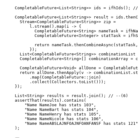
CompletableFuture
<
List
<
String
>> 
ids
=
ifhIds
()
; 
//
CompletableFuture
<
List
<
String
>> 
result
=
ids
.
thenC
Stream
<
CompletableFuture
<
String
>> 
zip
=
l
.
stream
()
.
map
(
i 
->
 {
CompletableFuture
<
String
> 
nameTask
=
ifhNa
CompletableFuture
<
Integer
> 
statTask
=
ifhS
return
nameTask
.
thenCombineAsync
(
statTask,
}
)
;
List
<
CompletableFuture
<
String
>> 
combinationList
CompletableFuture
<
String
>[] 
combinationArray
=
c
CompletableFuture
<
Void
> 
allDone
=
CompletableFut
return
allDone
.
thenApply
(
v 
->
combinationList
.
st
.
map
(
CompletableFuture
::
join
)
.
collect
(
Collectors
.
toList
()))
;
}
)
;
List
<
String
> 
results
=
result
.
join
()
; 
// --(6)
assertThat
(
results
)
.
contains
(
"
Name NameJoe has stats 103
"
,
"
Name NameBart has stats 104
"
,
"
Name NameHenry has stats 105
"
,
"
Name NameNicole has stats 106
"
,
"
Name NameABSLAJNFOAJNFOANFANSF has stats 121
"
)
;