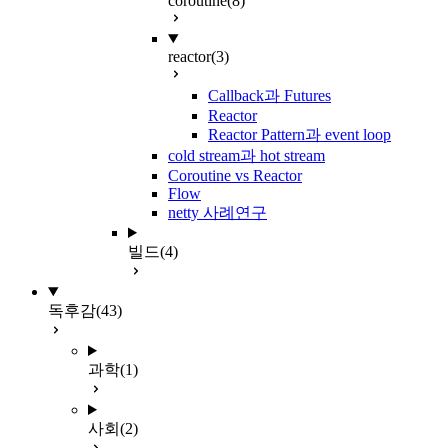
coroutine
(8)
reactor
(3)
Callback과 Futures
Reactor
Reactor Pattern과 event loop
cold stream과 hot stream
Coroutine vs Reactor
Flow
netty 사례연구
빌드
(4)
독후감
(43)
과학
(1)
사회
(2)