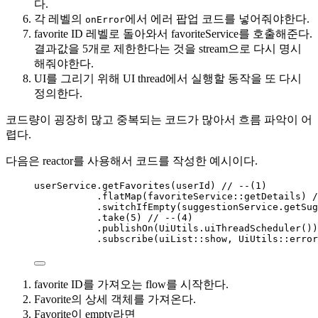
다.
각 레벨의
에서 에러 팝업 코드를 넣어줘야한다.
onError
favorite ID 레벨로 돌아와서 favoriteService를 호출해준다.
결과값을 5개로 제한한다는 것을 stream으로 다시 명시
해줘야한다.
UI를 그리기 위해 UI thread에서 실행할 동작을 또 다시
정의한다.
코드량이 굉장히 많고 중복되는 코드가 많아서 흐름 파악이 어
렵다.
다음은 reactor를 사용해서 코드를 작성한 예시이다.
userService
.
getFavorites
(
userId
)
// --(1)
.
flatMap
(
favoriteService
::
getDetails
)
/
.
switchIfEmpty
(
suggestionService
.
getSug
.
take
(
5
)
// --(4)
.
publishOn
(
UiUtils
.
uiThreadScheduler
())
.
subscribe
(
uiList
::
show, UiUtils
::
error
favorite ID를 가져오는 flow를 시작한다.
Favorite의 상세 객체를 가져온다.
Favorite이 empty라면