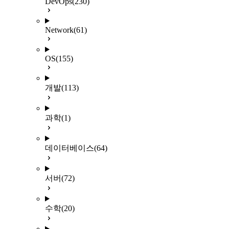
DevOps
(230)
Network
(61)
OS
(155)
개발
(113)
과학
(1)
데이터베이스
(64)
서버
(72)
수학
(20)