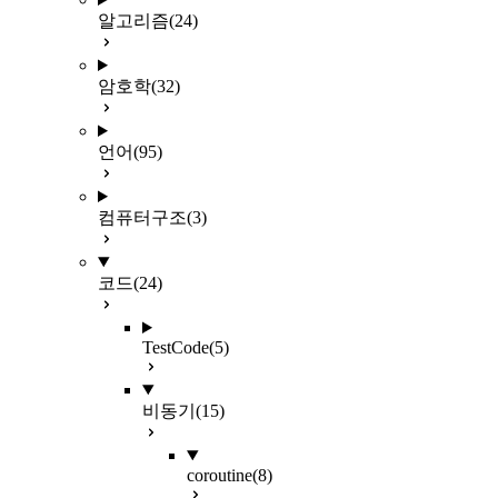
알고리즘
(24)
암호학
(32)
언어
(95)
컴퓨터구조
(3)
코드
(24)
TestCode
(5)
비동기
(15)
coroutine
(8)