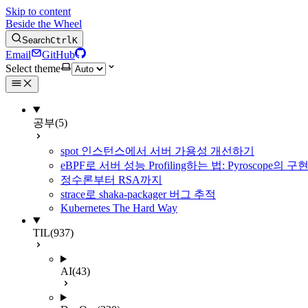
Skip to content
Beside the Wheel
Search
Ctrl
K
Email
GitHub
Select theme
공부
(5)
spot 인스턴스에서 서버 가용성 개선하기
eBPF로 서버 성능 Profiling하는 법: Pyroscope의
정수론부터 RSA까지
strace로 shaka-packager 버그 추적
Kubernetes The Hard Way
TIL
(937)
AI
(43)