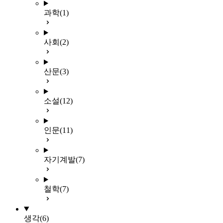
과학
(1)
사회
(2)
산문
(3)
소설
(12)
인문
(11)
자기계발
(7)
철학
(7)
생각
(6)