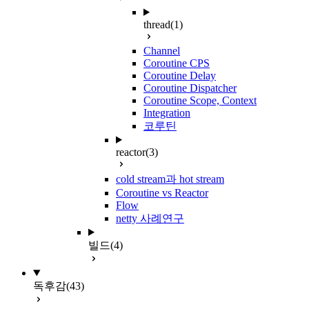
thread
(1)
Channel
Coroutine CPS
Coroutine Delay
Coroutine Dispatcher
Coroutine Scope, Context
Integration
코루틴
reactor
(3)
cold stream과 hot stream
Coroutine vs Reactor
Flow
netty 사례연구
빌드
(4)
독후감
(43)