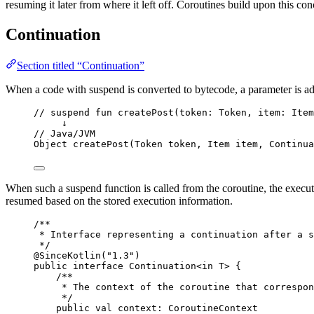
resuming it later from where it left off. Coroutines build upon this co
Continuation
Section titled “Continuation”
When a code with suspend is converted to bytecode, a parameter is adde
// suspend fun createPost(token: Token, item: Item
↓
// Java/JVM
Object 
createPost
(Token token, Item item, Continua
When such a suspend function is called from the coroutine, the execut
resumed based on the stored execution information.
/**
* Interface representing a continuation after a s
*/
@SinceKotlin(
"1.3"
)
public
interface
 Continuation<in T> {
/**
* The context of the coroutine that correspon
*/
public
val
 context: CoroutineContext