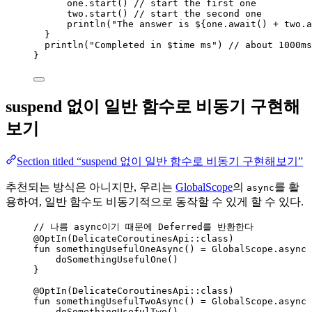
one.
start
() 
// start the first one
two.
start
() 
// start the second one
println
(
"The answer is ${one.
await
() 
+
 two.
a
}
println
(
"Completed in 
$time
 ms"
) 
// about 1000ms
}
suspend 없이 일반 함수로 비동기 구현해
보기
Section titled “suspend 없이 일반 함수로 비동기 구현해보기”
추천되는 방식은 아니지만, 우리는
GlobalScope
의
를 활
async
용하여, 일반 함수도 비동기적으로 동작할 수 있게 할 수 있다.
// 나름 async이기 때문에 Deferred를 반환한다
@OptIn(DelicateCoroutinesApi::
class
)
fun
somethingUsefulOneAsync
() 
=
 GlobalScope.
async
 
doSomethingUsefulOne
()
}
@OptIn(DelicateCoroutinesApi::
class
)
fun
somethingUsefulTwoAsync
() 
=
 GlobalScope.
async
 
doSomethingUsefulTwo
()