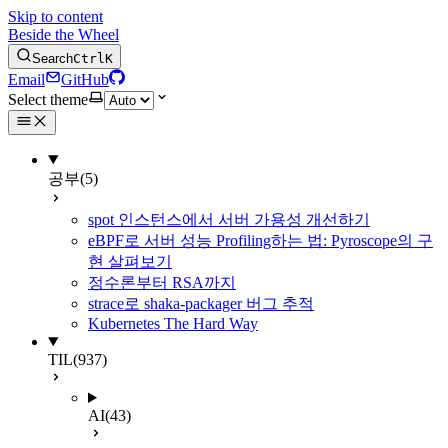
Skip to content
Beside the Wheel
Search
Ctrl
K
Email
GitHub
Select theme
공부
(5)
spot 인스턴스에서 서버 가용성 개선하기
eBPF로 서버 성능 Profiling하는 법: Pyroscope의 구
현 살펴보기
정수론부터 RSA까지
strace로 shaka-packager 버그 추적
Kubernetes The Hard Way
TIL
(937)
AI
(43)