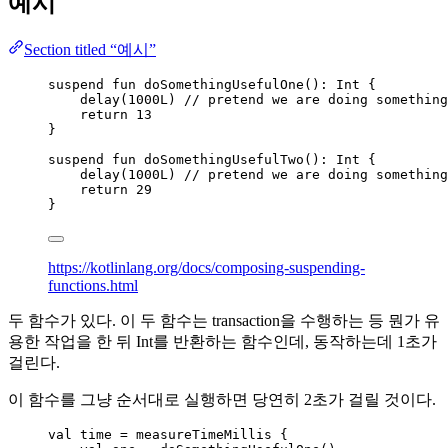
예시
Section titled “예시”
suspend
fun
doSomethingUsefulOne
(): Int {
delay
(
1000L
) 
// pretend we are doing something
return
13
}
suspend
fun
doSomethingUsefulTwo
(): Int {
delay
(
1000L
) 
// pretend we are doing something
return
29
}
https://kotlinlang.org/docs/composing-suspending-
functions.html
두 함수가 있다. 이 두 함수는 transaction을 수행하는 등 뭔가 유
용한 작업을 한 뒤 Int를 반환하는 함수인데, 동작하는데 1초가
걸린다.
이 함수를 그냥 순서대로 실행하면 당연히 2초가 걸릴 것이다.
val
 time 
=
measureTimeMillis
 {