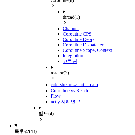
coroutine
(8)
thread
(1)
Channel
Coroutine CPS
Coroutine Delay
Coroutine Dispatcher
Coroutine Scope, Context
Integration
코루틴
reactor
(3)
cold stream과 hot stream
Coroutine vs Reactor
Flow
netty 사례연구
빌드
(4)
독후감
(43)