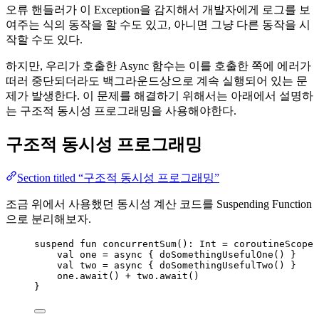
오류 핸들러가 이 Exception을 감지해서 개발자에게 로그를 보
여주는 식의 동작을 할 수도 있고, 아니면 그냥 다른 동작을 시
작할 수도 있다.
하지만, 우리가 호출한 Async 함수는 이를 호출한 쪽에 에러가
떠러 중단되더라도 백그라운드상으로 계속 실행되어 있는 문
제가 발생한다. 이 문제를 해결하기 위해서는 아래에서 설명하
는 구조적 동시성 프로그래밍을 사용해야한다.
구조적 동시성 프로그래밍
Section titled “구조적 동시성 프로그래밍”
조금 위에서 사용했던 동시성 계산 코드를 Suspending Function
으로 분리해보자.
suspend
fun
concurrentSum
(): Int 
=
coroutineScope
 
val
 one 
=
async
 { 
doSomethingUsefulOne
() }
val
 two 
=
async
 { 
doSomethingUsefulTwo
() }
one.
await
() 
+
 two.
await
()
}