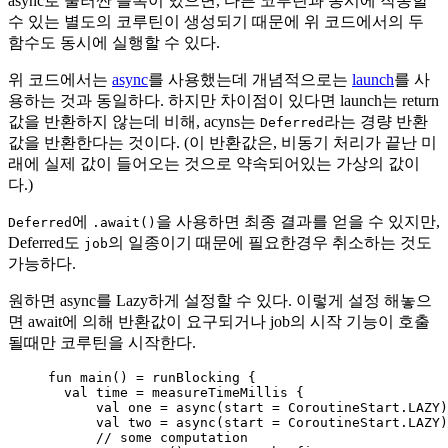
async로 둘러싼 블록이 있으면, 다른 코루틴과 동시에 작동할
수 있는 별도의 코루틴이 생성되기 때문에 위 코드에서의 두
함수도 동시에 실행할 수 있다.
위 코드에서는
async
를 사용했는데 개념적으로는
launch
를 사
용하는 것과 동일하다. 하지만 차이점이 있다면 launch는 return
값을 반환하지 않는데 비해, acyns는
라는 경량 반환
Deferred
값을 반환한다는 것이다. (이 반환값은, 비동기 처리가 끝난 미
래에 실제 값이 들어오는 것으로 약속되어있는 가상의 값이
다.)
에
을 사용하면 최종 결과를 얻을 수 있지만,
Deferred
.await()
Deferred도
의 일종이기 때문에 필요한경우 취소하는 것도
job
가능하다.
원하면 async를 Lazy하게 설정할 수 있다. 이렇게 설정 해놓으
면 await에 의해 반환값이 요구되거나 job의 시작 기능이 호출
될때만 코루틴을 시작한다.
fun
main
() 
=
runBlocking
 {
val
 time 
=
measureTimeMillis
 {
val
 one 
=
async
(start 
=
 CoroutineStart.LAZY)
val
 two 
=
async
(start 
=
 CoroutineStart.LAZY)
// some computation