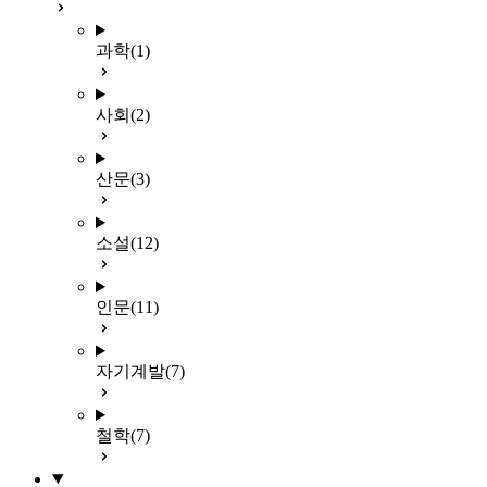
과학
(1)
사회
(2)
산문
(3)
소설
(12)
인문
(11)
자기계발
(7)
철학
(7)