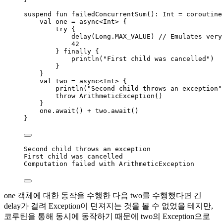
suspend
fun
failedConcurrentSum
(): Int 
=
coroutine
val
 one 
=
async
<Int> {
try
 {
delay
(Long.MAX_VALUE) 
// Emulates very
42
} 
finally
 {
println
(
"First child was cancelled"
)
}
}
val
 two 
=
async
<Int> {
println
(
"Second child throws an exception"
throw
ArithmeticException
()
}
one.
await
() 
+
 two.
await
()
}
Second child throws an exception
First child was cancelled
Computation failed with ArithmeticException
one 객체에 대한 동작을 수행한 다음 two를 수행했다면 긴
delay가 걸려 Exception이 던져지는 것을 볼 수 없었을 테지만,
코루틴을 통해 동시에 동작하기 때문에 two의 Exception으로