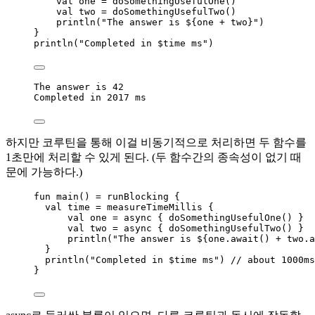
val
 one 
=
doSomethingUsefulOne
()
val
 two 
=
doSomethingUsefulTwo
()
println
(
"The answer is ${one 
+
 two}"
)
}
println
(
"Completed in 
$time
 ms"
)
The answer 
is
42
Completed 
in
2017
 ms
하지만 코루틴을 통해 이걸 비동기적으로 처리하면 두 함수를
1초만에 처리할 수 있게 된다. (두 함수간의 종속성이 없기 때
문에 가능하다.)
fun
main
() 
=
runBlocking
 {
val
 time 
=
measureTimeMillis
 {
val
 one 
=
async
 { 
doSomethingUsefulOne
() }
val
 two 
=
async
 { 
doSomethingUsefulTwo
() }
println
(
"The answer is ${one.
await
() 
+
 two.
a
}
println
(
"Completed in 
$time
 ms"
) 
// about 1000ms
}