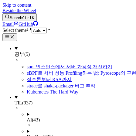
Skip to content
Beside the Wheel
Search
Ctrl
K
Email
GitHub
Select theme
공부
(5)
spot 인스턴스에서 서버 가용성 개선하기
eBPF로 서버 성능 Profiling하는 법: Pyroscope의
정수론부터 RSA까지
strace로 shaka-packager 버그 추적
Kubernetes The Hard Way
TIL
(937)
AI
(43)