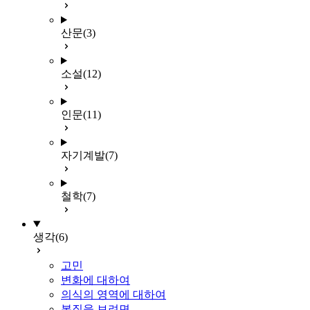
산문
(3)
소설
(12)
인문
(11)
자기계발
(7)
철학
(7)
생각
(6)
고민
변화에 대하여
의식의 영역에 대하여
본질을 보려면