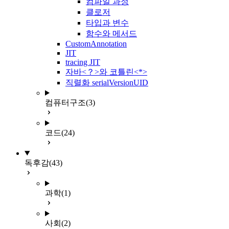
컴파일 과정
클로저
타입과 변수
함수와 메서드
CustomAnnotation
JIT
tracing JIT
자바<？>와 코틀린<*>
직렬화 serialVersionUID
컴퓨터구조
(3)
코드
(24)
독후감
(43)
과학
(1)
사회
(2)