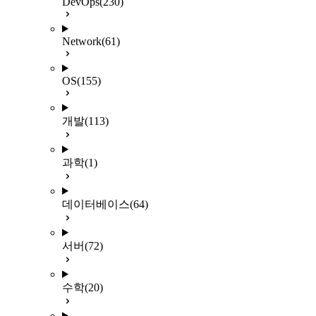
DevOps
(230)
Network
(61)
OS
(155)
개발
(113)
과학
(1)
데이터베이스
(64)
서버
(72)
수학
(20)