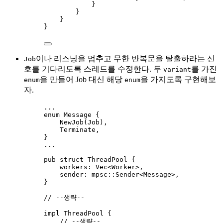
}
}
}
}
이나 리스닝을 멈추고 무한 반복문을 탈출하라는 신
Job
호를 기다리도록 스레드를 수정한다. 두
를 가진
variant
을 만들어 Job 대신 해당
을 가지도록 구현해보
enum
enum
자.
...
enum
 Message {
NewJob
(Job),
Terminate,
}
...
pub
struct
 ThreadPool {
workers
:
 Vec<Worker>,
sender
:
 mpsc
::
Sender<Message>,
}
// --생략--
impl
 ThreadPool {
// --생략--