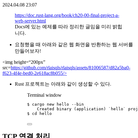
2024.04.08 23:07
https://doc.rust-lang.org/book/ch20-00-final-project-a-
web-server.html
Docs에 있는 예제를 따라 정리한 글임을 미리 밝힙
니다.
요청했을 때 아래와 같은 웹 화면을 반환하는 웹 서버를
만들어보자!
<img height=“200px”
src=
https://github.com/rlaisqls/rlaisqls/assets/81006587/d82a5ba0-
f623-4f4e-bed0-2e618ac8b055/>
Rust 프로젝트는 아래와 같이 생성할 수 있다.
Terminal window
$
cargo
new
hello
--bin
Created
binary
 (application) 
`
hello
`
proj
$
cd
hello
TCP 연결 처리