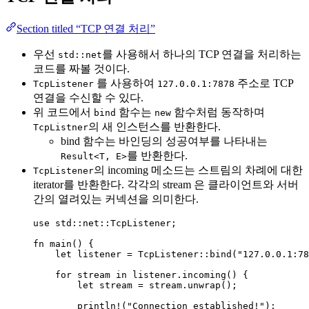
Section titled “TCP 연결 처리”
우선
를 사용해서 하나의 TCP 연결을 처리하는
std::net
코드를 짜볼 것이다.
를 사용하여
주소로 TCP
TcpListener
127.0.0.1:7878
연결을 수신할 수 있다.
위 코드에서
함수는
함수처럼 동작하며
bind
new
의 새 인스턴스를 반환한다.
TcpListner
bind 함수는 바인딩의 성공여부를 나타내는
를 반환한다.
Result<T, E>
의 incoming 메소드는 스트림의 차례에 대한
TcpListener
iterator를 반환한다. 각각의 stream 은 클라이언트와 서버
간의 열려있는 커넥션을 의미한다.
use
 std
::
net
::
TcpListener;
fn
main
() {
let
listener
=
 TcpListener
::
bind
(
"
127.0.0.1:78
for
stream
in
listener
.
incoming
() {
let
stream
=
stream
.
unwrap
();
println!
(
"
Connection established!
"
);