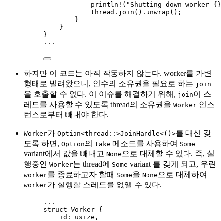
println!
(
"
Shutting down worker {}
thread
.
join
()
.
unwrap
();
}
}
}
...
하지만 이 코드는 아직 작동하지 않는다. worker를 가변
형태로 빌려왔으니, 인수의 소유권을 필요로 하는
join
을 호출할 수 없다. 이 이슈를 해결하기 위해,
이 스
join
레드를 사용할 수 있도록 thread의 소유권을
인스
Worker
턴스로부터 빼내야 한다.
가
를 대신 갖
Worker
Option<thread::>JoinHandle<()>
도록 하면,
의
메소드를 사용하여
Option
take
Some
variant에서 값을 빼내고
으로 대체할 수 있다. 즉, 실
None
행중인
는 thread에
variant 를 갖게 되고, 우린
Worker
Some
를 종료하고자 할때
을
으로 대체하여
worker
Some
None
가 실행할 스레드를 없앨 수 있다.
worker
...
struct
 Worker {
id
:
 usize,