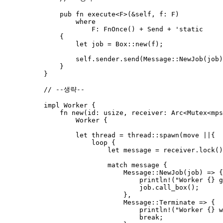
pub
fn
execute
<F>(
&self
, 
f
:
 F)
where
F
:
FnOnce
() 
+
 Send 
+
 'static
{
let
job
=
 Box
::
new
(
f
);
self.
sender
.
send
(Message
::
NewJob
(
job
)
}
}
// --생략--
impl
 Worker {
fn
new
(
id
:
 usize, 
receiver
:
 Arc<Mutex<
mps
Worker {
let
thread
=
 thread
::
spawn
(
move
||
{
loop
 {
let
message
=
receiver
.
lock
()
match
message
 {
Message
::
NewJob
(
job
) 
=>
 {
println!
(
"
Worker {} g
job
.
call_box
();
},
Message
::
Terminate 
=>
 {
println!
(
"
Worker {} w
break
;