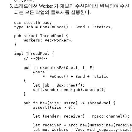
스레드에선 Worker 가 채널의 수신단에서 반복되며 수신
되는 모든 작업의 클로저를 실행한다.
use
 std
::
thread;
type
 Job 
=
 Box<FnOnce() 
+
 Send 
+
 'static>;
pub
struct
 ThreadPool {
workers
:
 Vec<Worker>,
}
impl
 ThreadPool {
// --생략--
pub
fn
execute
<F>(
&self
, 
f
:
 F)
where
F
:
FnOnce
() 
+
 Send 
+
 'static
{
let
job
=
 Box
::
new
(
f
);
self.
sender
.
send
(
job
)
.
unwrap
();
}
pub
fn
new
(
size
:
 usize) 
->
 ThreadPool {
assert!
(
size
>
0
);
let
 (
sender
, 
receiver
) 
=
 mpsc
::
channel
();
let
receiver
=
 Arc
::
new
(Mutex
::
new
(
receive
let
mut
workers
=
 Vec
::
with_capacity
(
size
)