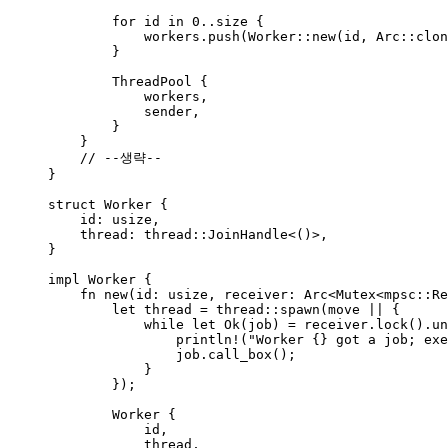
for
id
in
0
..
size
 {
workers
.
push
(Worker
::
new
(
id
, Arc
::
clon
}
ThreadPool {
workers
,
sender
,
}
}
// --생략--
}
struct
 Worker {
id
:
 usize,
thread
:
 thread
::
JoinHandle<()>,
}
impl
 Worker {
fn
new
(
id
:
 usize, 
receiver
:
 Arc<Mutex<
mpsc
::
Re
let
thread
=
 thread
::
spawn
(
move
||
 {
while
let
 Ok(
job
) 
=
receiver
.
lock
()
.
un
println!
(
"
Worker {} got a job; exe
job
.
call_box
();
}
});
Worker {
id
,
thread
,