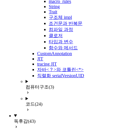
macro_rules
String
Trait
구조체 impl
조건문과 반복문
컴파일 과정
클로저
타입과 변수
함수와 메서드
CustomAnnotation
JIT
tracing JIT
자바<？>와 코틀린<*>
직렬화 serialVersionUID
컴퓨터구조
(3)
코드
(24)
독후감
(43)