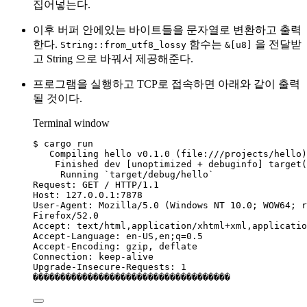
집어넣는다.
이후 버퍼 안에있는 바이트들을 문자열로 변환하고 출력
한다.
함수는
을 전달받
String::from_utf8_lossy
&[u8]
고 String 으로 바꿔서 제공해준다.
프로그램을 실행하고 TCP로 접속하면 아래와 같이 출력
될 것이다.
Terminal window
$
cargo
run
Compiling
hello
v0.1.0
 (file:///projects/hello)
Finished
dev
 [unoptimized 
+
debuginfo]
target
(
Running
`
target/debug/hello
`
Request:
GET
/
HTTP/1.1
Host:
127.0.0.1:7878
User-Agent:
Mozilla/5.0
 (Windows 
NT
10.0
; 
WOW64
; 
r
Firefox/52.0
Accept:
text/html,application/xhtml+xml,applicatio
Accept-Language:
en-US,en
;
q
=
0.5
Accept-Encoding:
gzip,
deflate
Connection:
keep-alive
Upgrade-Insecure-Requests:
1
������������������������������������