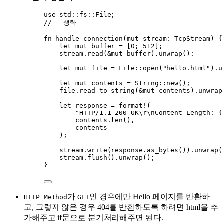
use
 std
::
fs
::
File;
// --생략--
fn
handle_connection
(
mut
stream
:
 TcpStream) {
let
mut
buffer
=
 [
0
; 
512
];
stream
.
read
(
&
mut
buffer
)
.
unwrap
();
let
mut
file
=
 File
::
open
(
"
hello.html
"
)
.
u
let
mut
contents
=
 String
::
new
();
file
.
read_to_string
(
&
mut
contents
)
.
unwrap
let
response
=
format!
(
"
HTTP/1.1 200 OK
\r\n
Content-Length: {
contents
.
len
(),
contents
);
stream
.
write
(
response
.
as_bytes
())
.
unwrap
(
stream
.
flush
()
.
unwrap
();
}
가
인 경우에만 Hello 페이지를 반환하
HTTP Method
GET
고, 그렇지 않은 경우 404를 반환하도록 하려면 html을 추
가해주고 if문으로 분기처리해주면 된다.