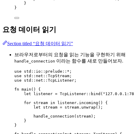
}
}
요청 데이터 읽기
Section titled “요청 데이터 읽기”
브라우저로부터의 요청을 읽는 기능을 구현하기 위해
이라는 함수를 새로 만들어보자.
handle_connection
use
 std
::
io
::
prelude
::*
;
use
 std
::
net
::
TcpStream;
use
 std
::
net
::
TcpListener;
fn
main
() {
let
listener
=
 TcpListener
::
bind
(
"
127.0.0.1:78
for
stream
in
listener
.
incoming
() {
let
stream
=
stream
.
unwrap
();
handle_connection
(
stream
);
}
}