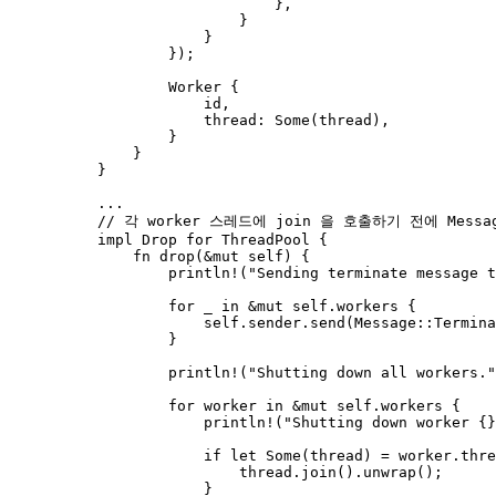
},
}
}
});
Worker {
id
,
thread
:
 Some(
thread
),
}
}
}
...
// 각 worker 스레드에 join 을 호출하기 전에 Messa
impl
 Drop 
for
 ThreadPool {
fn
drop
(
&
mut
self
) {
println!
(
"
Sending terminate message t
for
_
in
&
mut
self.
workers {
self.
sender
.
send
(Message
::
Termina
}
println!
(
"
Shutting down all workers.
"
for
worker
in
&
mut
self.
workers {
println!
(
"
Shutting down worker {}
if
let
 Some(
thread
) 
=
worker
.
thre
thread
.
join
()
.
unwrap
();
}