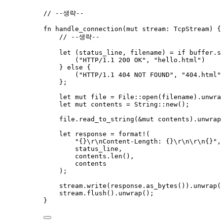
// --생략--
fn
handle_connection
(
mut
stream
:
 TcpStream) {
// --생략--
let
 (
status_line
, 
filename
) 
=
if
buffer
.
s
(
"
HTTP/1.1 200 OK
"
, 
"
hello.html
"
)
} 
else
 {
(
"
HTTP/1.1 404 NOT FOUND
"
, 
"
404.html
"
};
let
mut
file
=
 File
::
open
(
filename
)
.
unwra
let
mut
contents
=
 String
::
new
();
file
.
read_to_string
(
&
mut
contents
)
.
unwrap
let
response
=
format!
(
"
{}
\r\n
Content-Length: {}
\r\n\r\n
{}
"
,
status_line
,
contents
.
len
(),
contents
);
stream
.
write
(
response
.
as_bytes
())
.
unwrap
(
stream
.
flush
()
.
unwrap
();
}