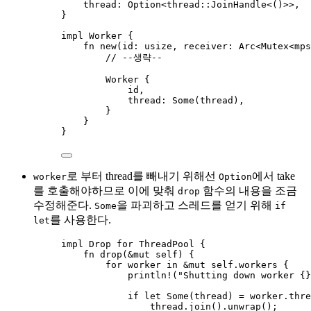
thread
:
 Option<
thread
::
JoinHandle<()>>,
}
impl
 Worker {
fn
new
(
id
:
 usize, 
receiver
:
 Arc<Mutex<
mps
// --생략--
Worker {
id
,
thread
:
 Some(
thread
),
}
}
}
로 부터 thread를 빼내기 위해선
에서 take
worker
Option
를 호출해야하므로 이에 맞춰
함수의 내용을 조금
drop
수정해준다.
을 파괴하고 스레드를 얻기 위해
Some
if
를 사용한다.
let
impl
 Drop 
for
 ThreadPool {
fn
drop
(
&
mut
self
) {
for
worker
in
&
mut
self.
workers {
println!
(
"
Shutting down worker {}
if
let
 Some(
thread
) 
=
worker
.
thre
thread
.
join
()
.
unwrap
();