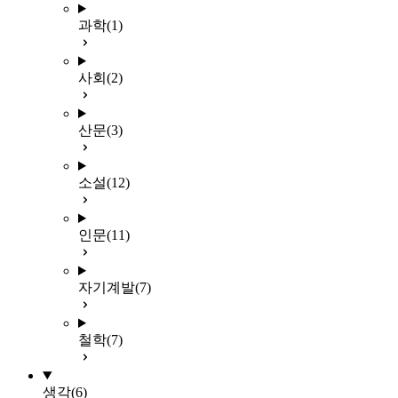
과학
(1)
사회
(2)
산문
(3)
소설
(12)
인문
(11)
자기계발
(7)
철학
(7)
생각
(6)