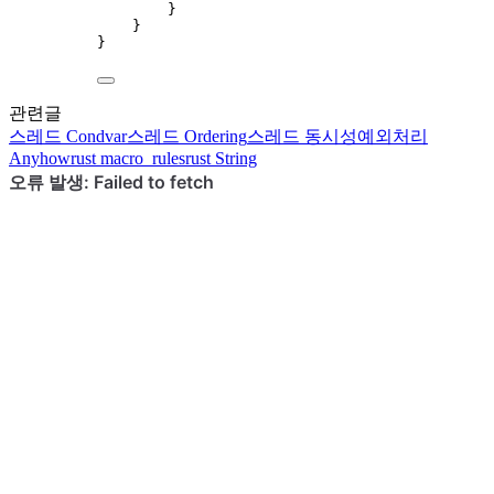
}
}
}
관련글
스레드
Condvar
스레드
Ordering
스레드
동시성
예외처리
Anyhow
rust
macro_rules
rust
String