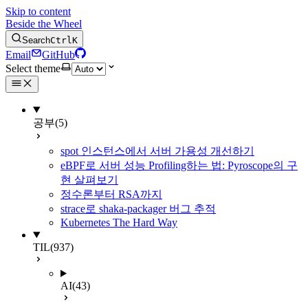
Skip to content
Beside the Wheel
Search
Ctrl
K
Email
GitHub
Select theme
공부
(5)
spot 인스턴스에서 서버 가용성 개선하기
eBPF로 서버 성능 Profiling하는 법: Pyroscope의 구
현 살펴보기
정수론부터 RSA까지
strace로 shaka-packager 버그 추적
Kubernetes The Hard Way
TIL
(937)
AI
(43)