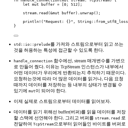
fn
handle_connection
(
mut
stream
:
 TcpStream) {
let
mut
buffer
=
 [
0
; 
512
];
stream
.
read
(
&
mut
buffer
)
.
unwrap
();
println!
(
"
Request: {}
"
, String
::
from_utf8_loss
}
를 가져와 스트림으로부터 읽고 쓰는
std::io::prelude
것을 허용하는 특성에 접근할 수 있도록 한다.
함수에선, stream 매개변수를 가변으
handle_connection
로 만들어 줬다. 이유는 TcpStream 인스턴스가 내부에서
어떤 데이터가 우리에게 반환되는지 추적하기 때문이다.
요청하는것에 따라 더 많은 데이터를 읽거나, 다음 요청
때까지 데이터를 저장하는 등 내부의 상태가 변경될 수
있기에
이 되어야 한다.
mut
이제 실제로 스트림으로부터 데이터를 읽어보자.
데이터를 읽기 위해선 buffer(버퍼)를 읽을 데이터를 저장
할 스택에 선언해야 한다. 그리고 버퍼를
로
stream.read
전달하여
으로부터 읽어들인 바이트를 버퍼로
TcpStream