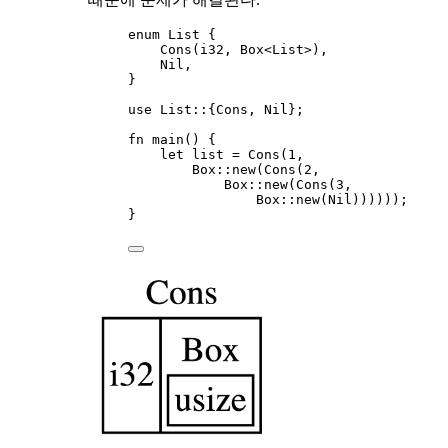
enum
 List {
Cons
(i32, Box<List>),
Nil,
}
use
 List
::
{Cons, Nil};
fn
main
() {
let
list
=
Cons
(
1
,
Box
::
new
(
Cons
(
2
,
Box
::
new
(
Cons
(
3
,
Box
::
new
(Nil))))));
}