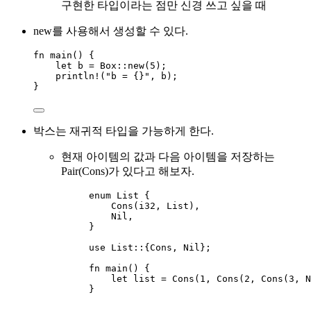
구현한 타입이라는 점만 신경 쓰고 싶을 때
new를 사용해서 생성할 수 있다.
fn
main
() {
let
b
=
 Box
::
new
(
5
);
println!
(
"
b = {}
"
, 
b
);
}
박스는 재귀적 타입을 가능하게 한다.
현재 아이템의 값과 다음 아이템을 저장하는
Pair(Cons)가 있다고 해보자.
enum
 List {
Cons
(i32, List),
Nil,
}
use
 List
::
{Cons, Nil};
fn
main
() {
let
list
=
Cons
(
1
, 
Cons
(
2
, 
Cons
(
3
, N
}