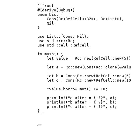
```rust
#[derive(Debug)]
enum List {
Cons(Rc<RefCell<i32>>, Rc<List>),
Nil,
}
use List::{Cons, Nil};
use std::rc::Rc;
use std::cell::RefCell;
fn main() {
let value = Rc::new(RefCell::new(5))
let a = Rc::new(Cons(Rc::clone(&valu
let b = Cons(Rc::new(RefCell::new(6)
let c = Cons(Rc::new(RefCell::new(10
*value.borrow_mut() += 10;
println!("a after = {:?}", a);
println!("b after = {:?}", b);
println!("c after = {:?}", c);
}
```