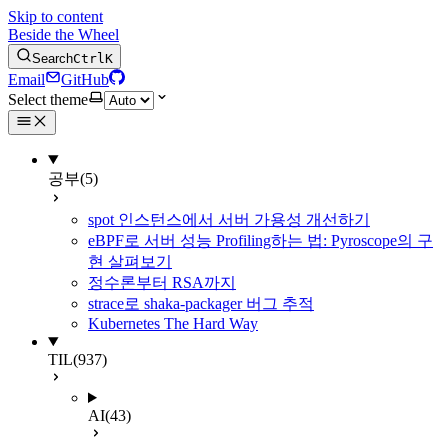
Skip to content
Beside the Wheel
Search
Ctrl
K
Email
GitHub
Select theme
공부
(5)
spot 인스턴스에서 서버 가용성 개선하기
eBPF로 서버 성능 Profiling하는 법: Pyroscope의 구
현 살펴보기
정수론부터 RSA까지
strace로 shaka-packager 버그 추적
Kubernetes The Hard Way
TIL
(937)
AI
(43)