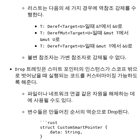
러스트는 다음의 세 가지 경우에 역참조 강제를 수
행한다.
일때
에서
로
T: Deref<Target=U>
&T
&U
일때
에서
T: DerefMut<Target=U>
&mut T
로
&mut U
일때
에서
로
T: Deref<Target=U>
&mut T
&U
불변 참조자는 가변 참조자로 강제될 수 없다.
트레잇은 스마트 포인터의 인스턴스가 스코프 밖으
Drop
로 벗어났을 때 실행되는 코드를 커스터마이징 가능하도
록 해준다.
파일이나 네트워크 연결 같은 자원을 해제하는 데
에 사용될 수도 있다.
변수들은 만들어진 순서의 역순으로 Drop된다.
```rust
struct CustomSmartPointer {
data: String,
}