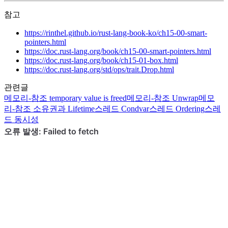
참고
https://rinthel.github.io/rust-lang-book-ko/ch15-00-smart-
pointers.html
https://doc.rust-lang.org/book/ch15-00-smart-pointers.html
https://doc.rust-lang.org/book/ch15-01-box.html
https://doc.rust-lang.org/std/ops/trait.Drop.html
관련글
메모리-참조
temporary value is freed
메모리-참조
Unwrap
메모
리-참조
소유권과 Lifetime
스레드
Condvar
스레드
Ordering
스레
드
동시성