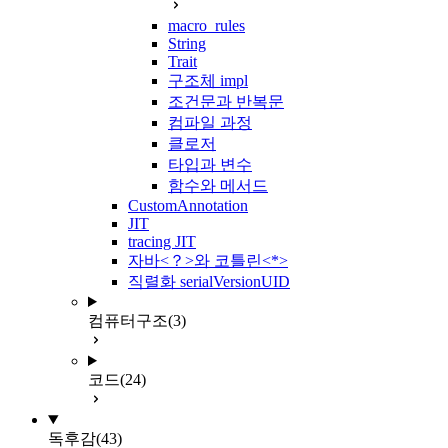
macro_rules
String
Trait
구조체 impl
조건문과 반복문
컴파일 과정
클로저
타입과 변수
함수와 메서드
CustomAnnotation
JIT
tracing JIT
자바<？>와 코틀린<*>
직렬화 serialVersionUID
컴퓨터구조
(3)
코드
(24)
독후감
(43)