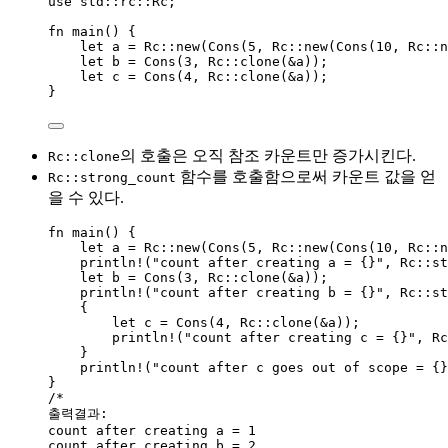
use
 std
::
rc
::
Rc;
fn
main
() {
let
a
=
 Rc
::
new
(
Cons
(
5
, Rc
::
new
(
Cons
(
10
, Rc
::
n
let
b
=
Cons
(
3
, Rc
::
clone
(
&
a
));
let
c
=
Cons
(
4
, Rc
::
clone
(
&
a
));
}
의 호출은 오직 참조 카운트만 증가시킨다.
Rc::clone
함수를 호출함으로써 카운트 값을 얻
Rc::strong_count
을 수 있다.
fn
main
() {
let
a
=
 Rc
::
new
(
Cons
(
5
, Rc
::
new
(
Cons
(
10
, Rc
::
n
println!
(
"
count after creating a = {}
"
, Rc
::
st
let
b
=
Cons
(
3
, Rc
::
clone
(
&
a
));
println!
(
"
count after creating b = {}
"
, Rc
::
st
{
let
c
=
Cons
(
4
, Rc
::
clone
(
&
a
));
println!
(
"
count after creating c = {}
"
, Rc
}
println!
(
"
count after c goes out of scope = {}
}
/*
출력결과:
count after creating a = 1
count after creating b = 2