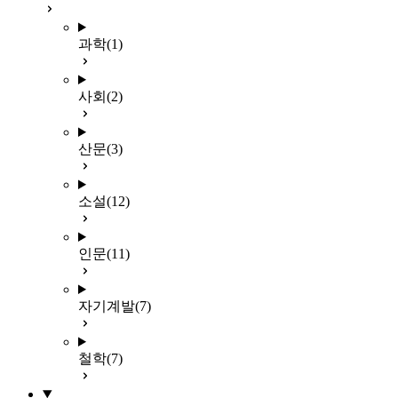
과학
(1)
사회
(2)
산문
(3)
소설
(12)
인문
(11)
자기계발
(7)
철학
(7)