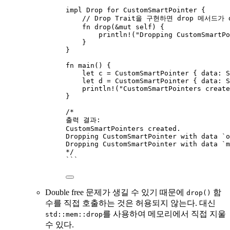
impl Drop for CustomSmartPointer {
// Drop Trait을 구현하면 drop 메서드가
fn drop(&mut self) {
println!("Dropping CustomSmartPo
}
}
fn main() {
let c = CustomSmartPointer { data: S
let d = CustomSmartPointer { data: S
println!("CustomSmartPointers create
}
/*
출력 결과:
CustomSmartPointers created.
Dropping CustomSmartPointer with data `o
Dropping CustomSmartPointer with data `m
*/
```
Double free 문제가 생길 수 있기 때문에
함
drop()
수를 직접 호출하는 것은 허용되지 않는다. 대신
를 사용하여 메모리에서 직접 지울
std::mem::drop
수 있다.