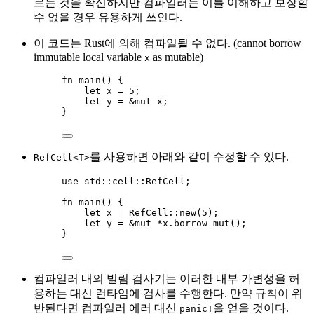
르는 것을 확신하지만 컴파일러는 이를 이해하고 보장할
수 없을 경우 유용하게 쓰인다.
이 코드는 Rust에 의해 컴파일될 수 없다. (cannot borrow
immutable local variable
as mutable)
x
fn
main
() {
let
x
=
5
;
let
y
=
&
mut
x
;
}
를 사용하면 아래와 같이 수정할 수 있다.
RefCell<T>
use
 std
::
cell
::
RefCell;
fn
main
() {
let
x
=
 RefCell
::
new
(
5
);
let
y
=
&
mut
*
x
.
borrow_mut
();
}
컴파일러 내의 빌림 검사기는 이러한 내부 가변성을 허
용하는 대신 런타임에 검사를 수행한다. 만약 규칙이 위
반된다면 컴파일러 에러 대신
을 얻을 것이다.
panic!