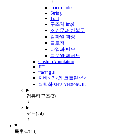
macro_rules
String
Trait
구조체 impl
조건문과 반복문
컴파일 과정
클로저
타입과 변수
함수와 메서드
CustomAnnotation
JIT
tracing JIT
자바<？>와 코틀린<*>
직렬화 serialVersionUID
컴퓨터구조
(3)
코드
(24)
독후감
(43)