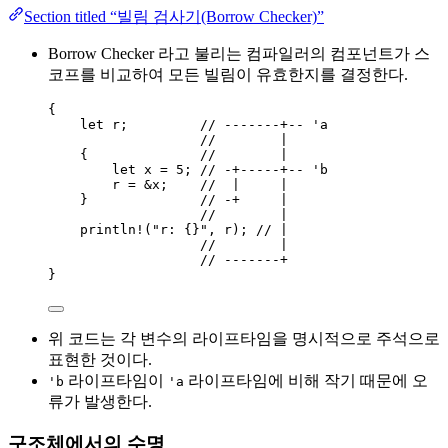
Section titled “빌림 검사기(Borrow Checker)”
Borrow Checker 라고 불리는 컴파일러의 컴포넌트가 스
코프를 비교하여 모든 빌림이 유효한지를 결정한다.
{
let
r
;         
// -------+-- 'a
//        |
{              
//        |
let
x
=
5
; 
// -+-----+-- 'b
r
=
&
x
;    
//  |     |
}              
// -+     |
//        |
println!
(
"
r: {}
"
, 
r
); 
// |
//        |
// -------+
}
위 코드는 각 변수의 라이프타임을 명시적으로 주석으로
표현한 것이다.
라이프타임이
라이프타임에 비해 작기 때문에 오
'b
'a
류가 발생한다.
구조체에서의 수명