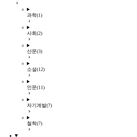
과학
(1)
사회
(2)
산문
(3)
소설
(12)
인문
(11)
자기계발
(7)
철학
(7)