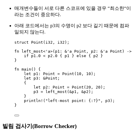
매개변수들이 서로 다른 스코프에 있을 경우 “최소한“이
라는 조건이 중요하다.
아래 코드에서는 p3의 수명이 p2 보다 길기 때문에 컴파
일되지 않는다.
struct
 Point(i32, i32);
fn
left_most
<'a>(
p1
:
&
'a Point, 
p2
:
&
'a Point) 
->
if
p1
.
0
<
p2
.
0
 { 
p1
 } 
else
 { 
p2
 }
}
fn
main
() {
let
p1
:
 Point 
=
Point
(
10
, 
10
);
let
p3
:
&
Point;
{
let
p2
:
 Point 
=
Point
(
20
, 
20
);
p3
=
left_most
(
&
p1
, 
&
p2
);
}
println!
(
"
left-most point: {:?}
"
, 
p3
);
}
빌림 검사기(Borrow Checker)