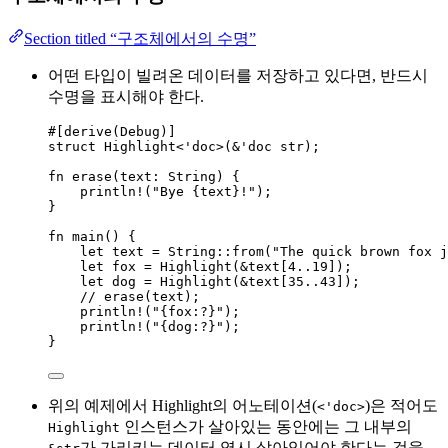
Section titled “구조체에서의 수명”
어떤 타입이 빌려온 데이터를 저장하고 있다면, 반드시
수명을 표시해야 한다.
#[derive(Debug)]
struct
 Highlight<'doc>(
&
'doc str);
fn
erase
(
text
:
 String) {
println!
(
"
Bye {text}!
"
);
}
fn
main
() {
let
text
=
 String
::
from
(
"
The quick brown fox j
let
fox
=
Highlight
(
&
text
[
4
..
19
]);
let
dog
=
Highlight
(
&
text
[
35
..
43
]);
// erase(text);
println!
(
"
{fox:?}
"
);
println!
(
"
{dog:?}
"
);
}
위의 예제에서 Highlight의 어노테이션(
)은 적어도
<'doc>
인스턴스가 살아있는 동안에는 그 내부의
Highlight
가 가리키는 데이터 역시 살아있어야 한다는 것을