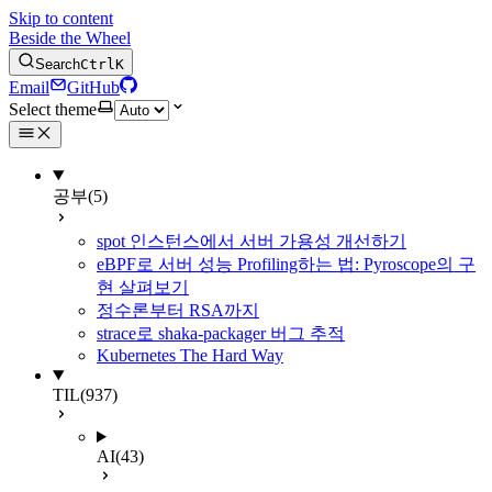
Skip to content
Beside the Wheel
Search
Ctrl
K
Email
GitHub
Select theme
공부
(5)
spot 인스턴스에서 서버 가용성 개선하기
eBPF로 서버 성능 Profiling하는 법: Pyroscope의 구
현 살펴보기
정수론부터 RSA까지
strace로 shaka-packager 버그 추적
Kubernetes The Hard Way
TIL
(937)
AI
(43)