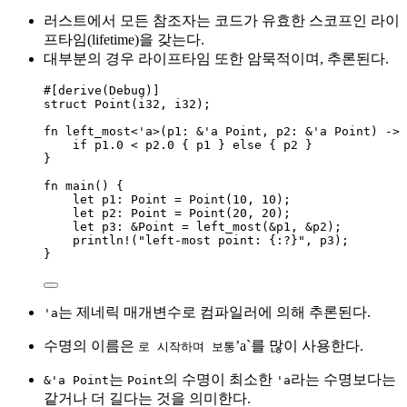
러스트에서 모든 참조자는 코드가 유효한 스코프인 라이
프타임(lifetime)을 갖는다.
대부분의 경우 라이프타임 또한 암묵적이며, 추론된다.
#[derive(Debug)]
struct
 Point(i32, i32);
fn
left_most
<'a>(
p1
:
&
'a Point, 
p2
:
&
'a Point) 
->
if
p1
.
0
<
p2
.
0
 { 
p1
 } 
else
 { 
p2
 }
}
fn
main
() {
let
p1
:
 Point 
=
Point
(
10
, 
10
);
let
p2
:
 Point 
=
Point
(
20
, 
20
);
let
p3
:
&
Point 
=
left_most
(
&
p1
, 
&
p2
);
println!
(
"
left-most point: {:?}
"
, 
p3
);
}
는 제네릭 매개변수로 컴파일러에 의해 추론된다.
'a
수명의 이름은
’a`를 많이 사용한다.
로 시작하며 보통
는
의 수명이 최소한
라는 수명보다는
&'a Point
Point
'a
같거나 더 길다는 것을 의미한다.