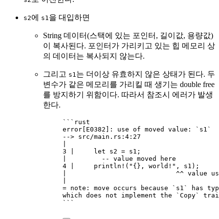
에
을 대입하면
s2
s1
String 데이터(스택에 있는 포인터, 길이값, 용량값)
이 복사된다. 포인터가 가리키고 있는 힙 메모리 상
의 데이터는 복사되지 않는다.
그리고
는 더이상 유효하지 않은 상태가 된다. 두
s1
변수가 같은 메모리를 가리킬 때 생기는 double free
를 방지하기 위함이다. 따라서 참조시 에러가 발생
한다.
```rust
error[E0382]: use of moved value: `s1`
--> src/main.rs:4:27
|
3 |     let s2 = s1;
|         -- value moved here
4 |     println!("{}, world!", s1);
|                            ^^ value us
|
= note: move occurs because `s1` has typ
which does not implement the `Copy` trai
```