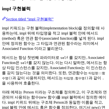
impl 구현블럭
Section titled “impl 구현블럭”
impl 키워드는 구현 블럭(implementation block)을 정의할 때 사
용하는데, impl 뒤에 타입명을 적고 impl 블럭 안에 메서드
(method) 혹은 연관 함수(associated function)를 넣게 된다. impl
안에 정의된 함수는 그 타입과 연관된 함수라는 의미에서
Associated Function 이라고 불리운다.
메서드는 항상 첫번째 파라미터로
를 갖지만, Associated
self
Function은
를 갖지 않는다. 이는 다시 말하면, 메서드는 항
self
상 타입 인스턴스를 갖지만, Associated Function는 이 인스턴스
를 갖지 않는다는 것을 의미한다. 또한, 연관함수는
타입명::함
과 같이 사용하지만, 메서드는
과 같이
수명()
타입명.함수명()
.
을 사용하여 호출한다.
아래 예제는 Person 이라는 구조체를 정의하고, 이 구조체와 연
관되어 사용되는 함수(new 함수)를 impl 블럭에서 정의한 예이
다. impl 키위드 뒤에는 구조체 Person과 동일한 이름을 적고,
impl 블럭 안에 메서드 혹은 함수를 정의한다. 여기서 new() 연