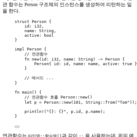
관 함수는 Person 구조체의 인스턴스를 생성하여 리턴하는 일
을 한다.
struct
 Person {
id
:
 i32,
name
:
 String,
active
:
 bool
}
impl
 Person {
// 연관함수
fn
new
(
id
:
 i32, 
name
:
 String) 
->
 Person {
Person{ 
id
:
id
, 
name
:
name
, 
active
:
true
 }
}
// 메서드 ...
}
fn
main
() {
// 연관함수 호출 Person::new()
let
p
=
 Person
::
new
(
101
, String
::
from
(
"
Tom
"
));
println!
(
"
{}: {}
"
, 
p
.
id, 
p
.
name);
}
연관함수는
과 같이
을 사용하는데, 위의 예
타입명::함수명()
::