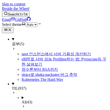
Skip to content
Beside the Wheel
Search
Ctrl
K
Email
GitHub
Select theme
공부
(5)
spot 인스턴스에서 서버 가용성 개선하기
eBPF로 서버 성능 Profiling하는 법: Pyroscope의 구
현 살펴보기
정수론부터 RSA까지
strace로 shaka-packager 버그 추적
Kubernetes The Hard Way
TIL
(937)
AI
(43)