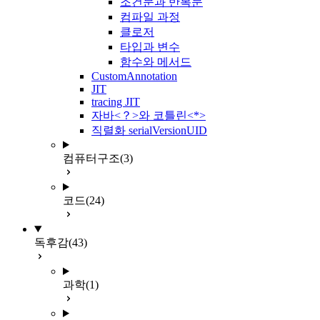
조건문과 반복문
컴파일 과정
클로저
타입과 변수
함수와 메서드
CustomAnnotation
JIT
tracing JIT
자바<？>와 코틀린<*>
직렬화 serialVersionUID
컴퓨터구조
(3)
코드
(24)
독후감
(43)
과학
(1)