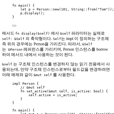
fn
main
() {
let
p
=
 Person
::
new
(
101
, String
::
from
(
"
Tom
"
));
p
.
display
();
}
메서드
에서
파라미터는 실제로
fn display(&self)
&self
의 축약형이다.
는 impl 이 정의하는 구조체
self: &Self
Self
즉 위의 경우에는 Person을 가리킨다. 따라서,
&Self
는
레퍼런스를 가리키며, Person 인스턴스를 borrow
&Person
하여 메서드 내에서 사용하는 것이 된다.
는 구조체 인스턴스를 변경하지 않는 읽기 전용에서 사
&self
용되는데, 만약 구조체 인스턴스로부터 필드값을 변경하려면
아래 예제와 같이
를 사용한다.
&mut self
impl
 Person {
// &mut self
fn
set_active
(
&
mut
self
, 
is_active
:
 bool) {
self.
active 
=
is_active
;
}
}
fn
main
() {