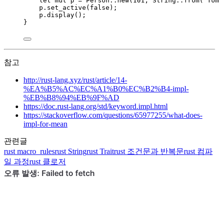
let
mut
p
=
 Person
::
new
(
101
, String
::
from
(
"
Tom
p
.
set_active
(
false
);
p
.
display
();
}
참고
http://rust-lang.xyz/rust/article/14-
%EA%B5%AC%EC%A1%B0%EC%B2%B4-impl-
%EB%B8%94%EB%9F%AD
https://doc.rust-lang.org/std/keyword.impl.html
https://stackoverflow.com/questions/65977255/what-does-
impl-for-mean
관련글
rust
macro_rules
rust
String
rust
Trait
rust
조건문과 반복문
rust
컴파
일 과정
rust
클로저