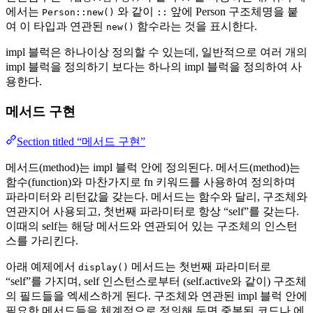
에서는
와 같이
앞에 Person 구조체명을 붙
Person::new()
::
여 이 타입과 연관된
함수라는 것을 표시한다.
new()
impl 블럭은 하나이상 정의할 수 있는데, 일반적으로 여러 개의
impl 블럭을 정의하기 보다는 하나의 impl 블럭을 정의하여 사
용한다.
메서드 구현
Section titled “메서드 구현”
메서드(method)는 impl 블럭 안에 정의된다. 메서드(method)는
함수(function)와 마찬가지로 fn 키워드를 사용하여 정의하며
파라미터와 리턴값을 갖는다. 메서드는 함수와 달리, 구조체와
연관지어 사용되고, 첫번째 파라미터로 항상 “self”를 갖는다.
이때의 self는 해당 메서드와 연관되어 있는 구조체의 인스턴
스를 가리킨다.
아래 예제에서
메서드는 첫번째 파라미터로
display()
“self”를 가지며, self 인스턴스로부터 (self.active와 같이) 구조체
의 필드들을 엑세스하게 된다. 구조체와 연관된 impl 블럭 안에
필요한 메서드들을 체계적으로 정의해 두면 중복된 코드나 에