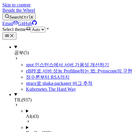
Skip to content
Beside the Wheel
Search
Ctrl
K
Email
GitHub
Select theme
공부
(5)
spot 인스턴스에서 서버 가용성 개선하기
eBPF로 서버 성능 Profiling하는 법: Pyroscope의
정수론부터 RSA까지
strace로 shaka-packager 버그 추적
Kubernetes The Hard Way
TIL
(937)
AI
(43)