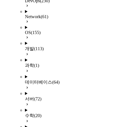
DevOps
(230)
Network
(61)
OS
(155)
개발
(113)
과학
(1)
데이터베이스
(64)
서버
(72)
수학
(20)