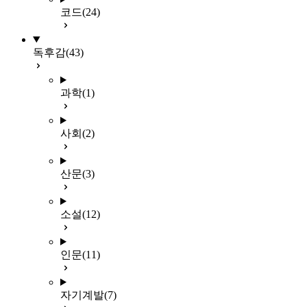
코드
(24)
독후감
(43)
과학
(1)
사회
(2)
산문
(3)
소설
(12)
인문
(11)
자기계발
(7)