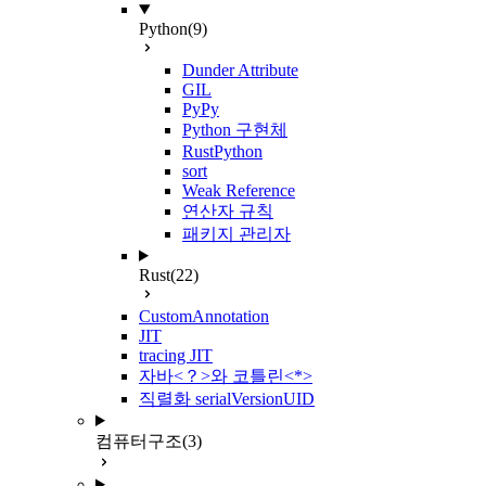
Python
(9)
Dunder Attribute
GIL
PyPy
Python 구현체
RustPython
sort
Weak Reference
연산자 규칙
패키지 관리자
Rust
(22)
CustomAnnotation
JIT
tracing JIT
자바<？>와 코틀린<*>
직렬화 serialVersionUID
컴퓨터구조
(3)