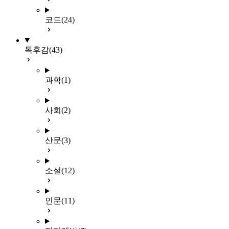
코드
(24)
독후감
(43)
과학
(1)
사회
(2)
산문
(3)
소설
(12)
인문
(11)