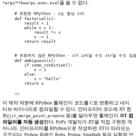
/
,
,
을 쓸 수 없다.
*args
**kwargs
exec
eval
# 유효한 RPython - x는 항상 int
def
factorial
(
x
)
:
result 
=
1
while
 x 
>
1
:
result 
*=
 x
x 
-=
1
return
 result
# 유효하지 않은 RPython - x가 int일 수도 str일 수도 있
def
ambiguous
(
x
)
:
if
some_condition
():
x 
=
1
else
:
x 
=
"
hello
"
return
 x
이 제약 덕분에 RPython 툴체인이 코드를 C로 변환하고 네이
티브 바이너리로 컴파일할 수 있다. 인터프리터 코드에 JIT 힌
트(
,
등)를 달아두면 툴체인이
JIT 컴
jit_merge_point
promote
파일러를 자동 생성
한다. PyPy 개발자가 JIT을 직접 구현한 게
아니라, 인터프리터를 RPython으로 작성하면 JIT이 따라오는
구조이다. Python 외에도 Ruby, Prolog, Smalltalk 등의 실험적 인