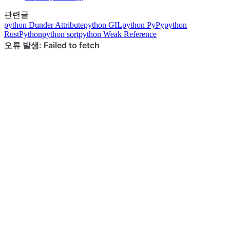
관련글
python
Dunder Attribute
python
GIL
python
PyPy
python
RustPython
python
sort
python
Weak Reference