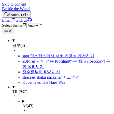
Skip to content
Beside the Wheel
Search
Ctrl
K
Email
GitHub
Select theme
공부
(5)
spot 인스턴스에서 서버 가용성 개선하기
eBPF로 서버 성능 Profiling하는 법: Pyroscope의 구
현 살펴보기
정수론부터 RSA까지
strace로 shaka-packager 버그 추적
Kubernetes The Hard Way
TIL
(937)
AI
(43)