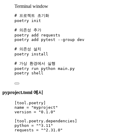
Terminal window
# 프로젝트 초기화
poetry
init
# 의존성 추가
poetry
add
requests
poetry
add
pytest
--group
dev
# 의존성 설치
poetry
install
# 가상 환경에서 실행
poetry
run
python
main.py
poetry
shell
pyproject.toml 예시
[tool.poetry]
name
 = 
"
myproject
"
version
 = 
"
0.1.0
"
[tool.poetry.dependencies]
python
 = 
"
^3.11
"
requests
 = 
"
^2.31.0
"