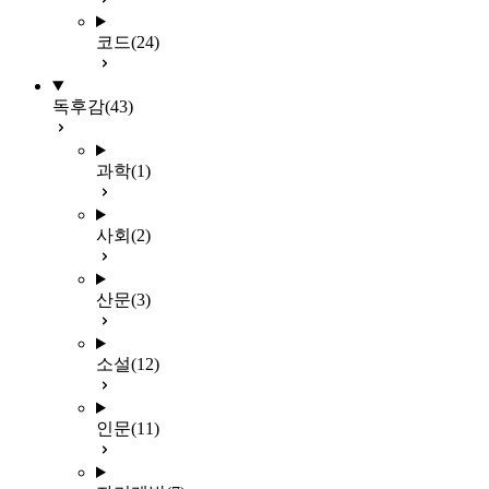
코드
(24)
독후감
(43)
과학
(1)
사회
(2)
산문
(3)
소설
(12)
인문
(11)