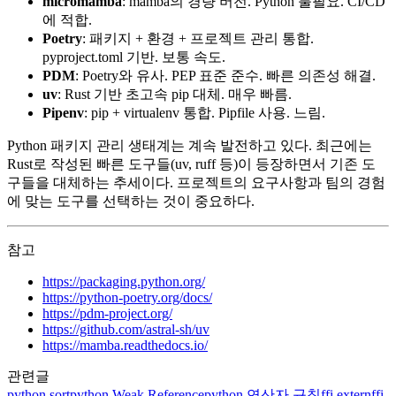
micromamba
: mamba의 경량 버전. Python 불필요. CI/CD
에 적합.
Poetry
: 패키지 + 환경 + 프로젝트 관리 통합.
pyproject.toml 기반. 보통 속도.
PDM
: Poetry와 유사. PEP 표준 준수. 빠른 의존성 해결.
uv
: Rust 기반 초고속 pip 대체. 매우 빠름.
Pipenv
: pip + virtualenv 통합. Pipfile 사용. 느림.
Python 패키지 관리 생태계는 계속 발전하고 있다. 최근에는
Rust로 작성된 빠른 도구들(uv, ruff 등)이 등장하면서 기존 도
구들을 대체하는 추세이다. 프로젝트의 요구사항과 팀의 경험
에 맞는 도구를 선택하는 것이 중요하다.
참고
https://packaging.python.org/
https://python-poetry.org/docs/
https://pdm-project.org/
https://github.com/astral-sh/uv
https://mamba.readthedocs.io/
관련글
python
sort
python
Weak Reference
python
연산자 규칙
ffi
extern
ffi