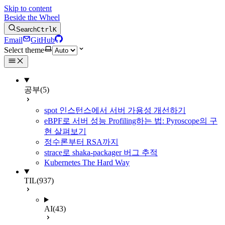
Skip to content
Beside the Wheel
Search
Ctrl
K
Email
GitHub
Select theme
공부
(5)
spot 인스턴스에서 서버 가용성 개선하기
eBPF로 서버 성능 Profiling하는 법: Pyroscope의 구
현 살펴보기
정수론부터 RSA까지
strace로 shaka-packager 버그 추적
Kubernetes The Hard Way
TIL
(937)
AI
(43)