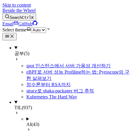
Skip to content
Beside the Wheel
Search
Ctrl
K
Email
GitHub
Select theme
공부
(5)
spot 인스턴스에서 서버 가용성 개선하기
eBPF로 서버 성능 Profiling하는 법: Pyroscope의 구
현 살펴보기
정수론부터 RSA까지
strace로 shaka-packager 버그 추적
Kubernetes The Hard Way
TIL
(937)
AI
(43)