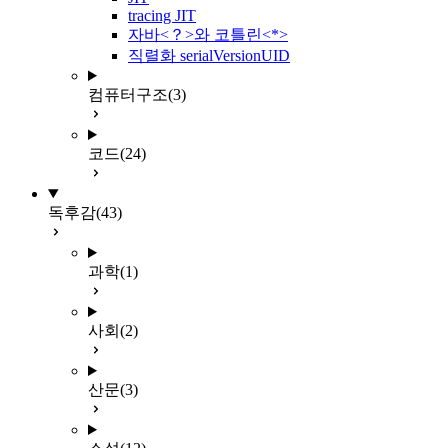
tracing JIT
자바<？>와 코틀린<*>
직렬화 serialVersionUID
컴퓨터구조
(3)
코드
(24)
독후감
(43)
과학
(1)
사회
(2)
산문
(3)