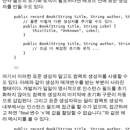
만약 별도의 초기화 로직이 필요하다면 레코드 안에 표준 생성
자를 만들 수도 있다.
public
record
 Book
(
String
 title, 
String
 author, 
St
// 물론 이렇게 다른 생성자를 추가할 수도 있다.
public
Book
(
String
title
, 
String
isbn
)
 {
this
(title, 
"
Unknown
"
, isbn);
}
public
Book
(
String
title
, 
String
author
, 
Strin
// 조금 더 복잡한 초기화 로직 ...
}
}
여기서 이러한 표준 생성자 말고도 컴팩트 생성자를 사용할 수
도 있다. 아래와 같이 생성자 매개변수를 받는 부분이 사라진
형태이다. 개발자가 일일이 명시적으로 인스턴스 필드를 초기
화하지 않아도 컴팩트 생성자의 마지막에 초기화 구문이 자동
으로 삽입된다. 그리고 표준 생성자와는 달리 컴팩트 생성자
내부에서는 인스턴스 필드에 접근을 할 수가 없으며, 접근하려
고 하면 “final 변수 ‘x’에 값을 할당할 수 없습니다.”와 같은 에
러 메시지를 볼 수 있다.
public
record
 Book
(
String
 title, 
String
 author, 
St