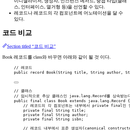
이니셜라이저, 생성자, 인스턴스 메서드, 중첩 타입(클래
스, 인터페이스, 열거형 등)을 선언할 수 있다.
레코드나 레코드의 각 컴포넌트에 어노테이션을 달 수
있다.
코드 비교
Section titled “코드 비교”
Book 레코드를 class와 바꾸면 아래와 같이 될 것 이다.
// 레코드
public
record
 Book
(
String
 title, 
String
 author, 
St
// 클래스
// 암시적으로 추상 클래스인 java.lang.Record를 상속받는
public
final
class
Book
extends
 java.lang.
Record
 {
// 레코드의 각 컴포넌트는 내부에서 private final
private
final
String
title
;
private
final
String
author
;
private
final
String
isbn
;
// 레코드 내부에서 표준 생성자(canonical construc