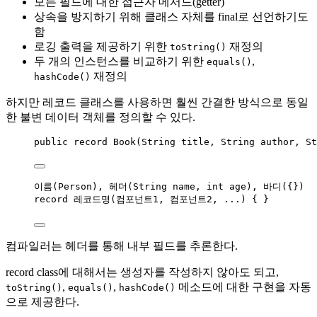
모든 필드에 대한 접근자 메서드(getter)
상속을 방지하기 위해 클래스 자체를 final로 선언하기도
함
로깅 출력을 제공하기 위한
재정의
toString()
두 개의 인스턴스를 비교하기 위한
,
equals()
재정의
hashCode()
하지만 레코드 클래스를 사용하면 훨씬 간결한 방식으로 동일
한 불변 데이터 객체를 정의할 수 있다.
public
record
 Book
(
String
 title, 
String
 author, 
St
이름(Person), 헤더(
String
 name, 
int
 age), 바디({})
record
 레코드명
(
컴포넌트1, 컴포넌트2, ...
)
 { }
컴파일러는 헤더를 통해 내부 필드를 추론한다.
record class에 대해서는 생성자를 작성하지 않아도 되고,
,
,
메소드에 대한 구현을 자동
toString()
equals()
hashCode()
으로 제공한다.