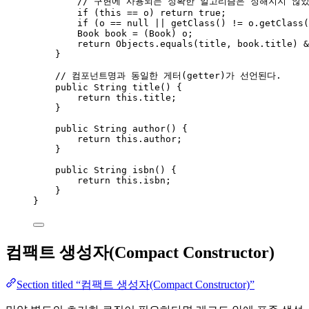
// 구현에 사용되는 정확한 알고리즘은 정해지지 않았
if
 (
this
==
 o) 
return
true
;
if
 (o 
==
null
||
getClass
()
!=
o
.
getClass
(
Book
book
=
 (Book) o;
return
Objects
.
equals
(
title, 
book
.
title
)
&
}
// 컴포넌트명과 동일한 게터(getter)가 선언된다.
public
String
title
()
 {
return
this
.
title
;
}
public
String
author
()
 {
return
this
.
author
;
}
public
String
isbn
()
 {
return
this
.
isbn
;
}
}
컴팩트 생성자(Compact Constructor)
Section titled “컴팩트 생성자(Compact Constructor)”