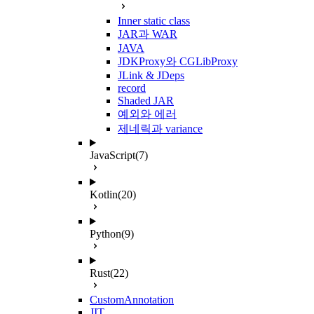
Inner static class
JAR과 WAR
JAVA
JDKProxy와 CGLibProxy
JLink & JDeps
record
Shaded JAR
예외와 에러
제네릭과 variance
JavaScript
(7)
Kotlin
(20)
Python
(9)
Rust
(22)
CustomAnnotation
JIT