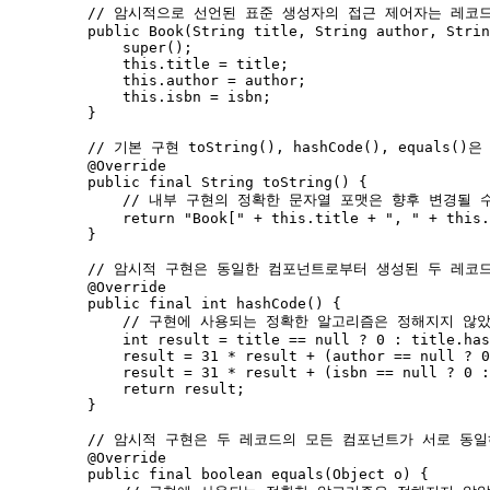
// 암시적으로 선언된 표준 생성자의 접근 제어자는 레코
public
Book
(
String
title
, 
String
author
, 
Strin
super
();
this
.
title
=
 title;
this
.
author
=
 author;
this
.
isbn
=
 isbn;
}
// 기본 구현 toString(), hashCode(), equals
@
Override
public
final
String
toString
()
 {
// 내부 구현의 정확한 문자열 포맷은 향후 변경될 
return
"
Book[
"
+
this
.
title
+
"
, 
"
+
this
.
}
// 암시적 구현은 동일한 컴포넌트로부터 생성된 두 레코
@
Override
public
final
int
hashCode
()
 {
// 구현에 사용되는 정확한 알고리즘은 정해지지 않았
int
result
=
 title 
==
null
?
0
:
title
.
has
result 
=
31
*
 result 
+
 (author 
==
null
?
0
result 
=
31
*
 result 
+
 (isbn 
==
null
?
0
:
return
 result;
}
// 암시적 구현은 두 레코드의 모든 컴포넌트가 서로 동일
@
Override
public
final
boolean
equals
(
Object
o
)
 {