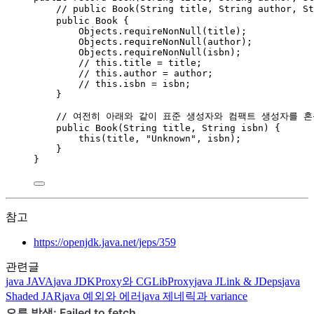
// public Book(String title, String author, 
public
Book
 {
Objects
.
requireNonNull
(
title
)
;
Objects
.
requireNonNull
(
author
)
;
Objects
.
requireNonNull
(
isbn
)
;
// this.title = title;
// this.author = author;
// this.isbn = isbn;
}
// 여전히 아래와 같이 표준 생성자와 컴팩트 생성자를 혼
public
Book
(
String
title
, 
String
isbn
)
 {
this
(title, 
"
Unknown
"
, isbn);
}
}
참고
https://openjdk.java.net/jeps/359
관련글
java
JAVA
java
JDKProxy와 CGLibProxy
java
JLink & JDeps
java
Shaded JAR
java
예외와 에러
java
제네릭과 variance