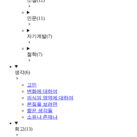
소설
(12)
인문
(11)
자기계발
(7)
철학
(7)
생각
(6)
고민
변화에 대하여
의식의 영역에 대하여
본질을 보려면
짧은 생각들
소유냐 존재냐
회고
(13)