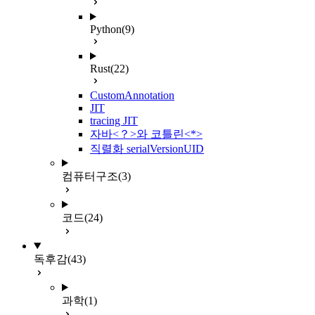
Python
(9)
Rust
(22)
CustomAnnotation
JIT
tracing JIT
자바<？>와 코틀린<*>
직렬화 serialVersionUID
컴퓨터구조
(3)
코드
(24)
독후감
(43)
과학
(1)