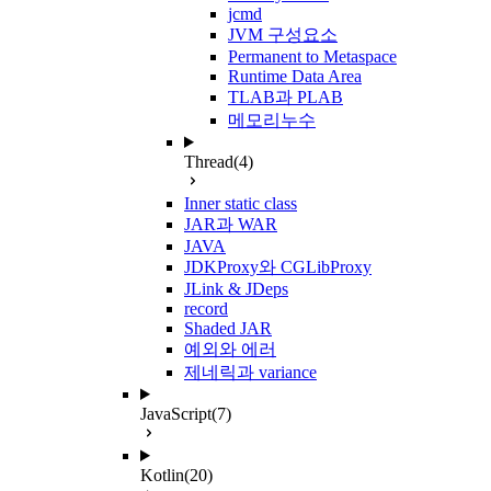
jcmd
JVM 구성요소
Permanent to Metaspace
Runtime Data Area
TLAB과 PLAB
메모리누수
Thread
(4)
Inner static class
JAR과 WAR
JAVA
JDKProxy와 CGLibProxy
JLink & JDeps
record
Shaded JAR
예외와 에러
제네릭과 variance
JavaScript
(7)
Kotlin
(20)