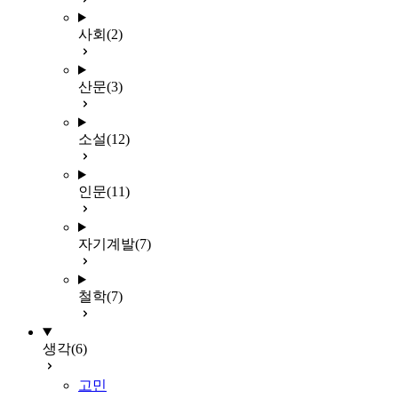
사회
(2)
산문
(3)
소설
(12)
인문
(11)
자기계발
(7)
철학
(7)
생각
(6)
고민