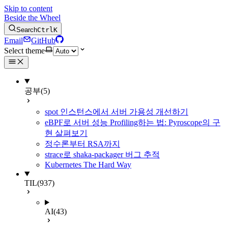
Skip to content
Beside the Wheel
Search
Ctrl
K
Email
GitHub
Select theme
공부
(5)
spot 인스턴스에서 서버 가용성 개선하기
eBPF로 서버 성능 Profiling하는 법: Pyroscope의 구
현 살펴보기
정수론부터 RSA까지
strace로 shaka-packager 버그 추적
Kubernetes The Hard Way
TIL
(937)
AI
(43)