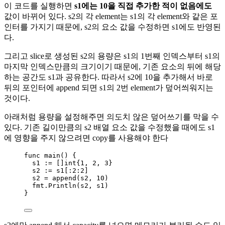
이 코드를 실행하면
s1에는 10을 직접 추가한 적이 없음에도
값이 바뀌어 있다. s2의 각 element는 s1의 각 element와 같은 포
인터를 가지기 때문에, s2의 요소 값을 수정하면 s1에도 반영된
다.
그리고 slice로 생성된 s2의 용량은 s1의 1번째 인덱스부터 s1의
마지막 인덱스만큼의 크기이기 때문에, 기존 요소의 뒤에 해당
하는 공간도 s1과 공유한다. 따라서 s2에 10을 추가해서 바로
뒤의 포인터에 append 되면 s1의 2번 element가 덮어씌워지는
것이다.
아래처럼 용량을 설정해주면 의도치 않은 덮어쓰기를 막을 수
있다. 기존 길이만큼의 s2 배열 요소 값을 수정했을 때에도 s1
에 영향을 주지 않으려면 copy를 사용해야 한다
func
main
() {
s1
:=
 []
int
{
1
, 
2
, 
3
}
s2
:=
s1
[:
2
:
2
]
s2
=
append
(
s2
, 
10
)
fmt
.
Println
(
s2
, 
s1
)
}