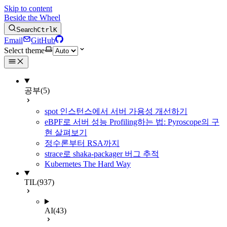
Skip to content
Beside the Wheel
Search
Ctrl
K
Email
GitHub
Select theme
공부
(5)
spot 인스턴스에서 서버 가용성 개선하기
eBPF로 서버 성능 Profiling하는 법: Pyroscope의 구
현 살펴보기
정수론부터 RSA까지
strace로 shaka-packager 버그 추적
Kubernetes The Hard Way
TIL
(937)
AI
(43)