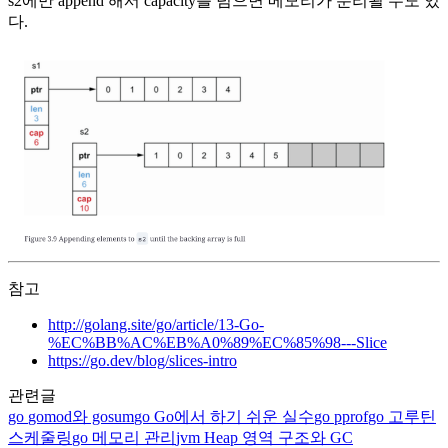
s2에만 append 해서 capacity를 넘으면 메모리가 분리될 수도 있
다.
참고
http://golang.site/go/article/13-Go-
%EC%BB%AC%EB%A0%89%EC%85%98---Slice
https://go.dev/blog/slices-intro
관련글
go
gomod와 gosum
go
Go에서 하기 쉬운 실수
go
pprof
go
고루틴
스케줄링
go
메모리 관리
jvm
Heap 영역 구조와 GC