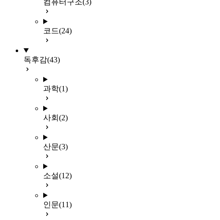
컴퓨터구조
(3)
코드
(24)
독후감
(43)
과학
(1)
사회
(2)
산문
(3)
소설
(12)
인문
(11)