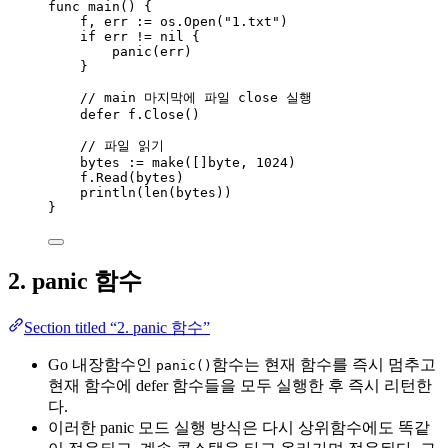
func
main
() {
f
, 
err
:=
os
.
Open
(
"
1.txt
"
)
if
err
!=
nil
 {
panic
(
err
)
}
// main 마지막에 파일 close 실행
defer
f
.
Close
()
// 파일 읽기
bytes
:=
make
([]
byte
, 
1024
)
f
.
Read
(
bytes
)
println
(
len
(
bytes
))
}
2. panic 함수
Section titled “2. panic 함수”
Go 내장함수인
함수는 현재 함수를 즉시 멈추고
panic()
현재 함수에 defer 함수들을 모두 실행한 후 즉시 리턴한
다.
이러한 panic 모드 실행 방식은 다시 상위함수에도 똑같