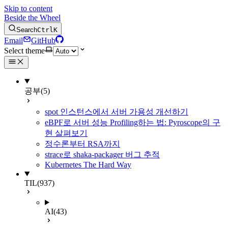
Skip to content
Beside the Wheel
Search
Ctrl
K
Email
GitHub
Select theme
공부
(5)
spot 인스턴스에서 서버 가용성 개선하기
eBPF로 서버 성능 Profiling하는 법: Pyroscope의 구
현 살펴보기
정수론부터 RSA까지
strace로 shaka-packager 버그 추적
Kubernetes The Hard Way
TIL
(937)
AI
(43)