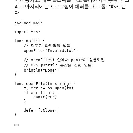
이 적용되고, 계속 콜스택을 타고 올라가며 적용된다. 그
리고 마지막에는 프로그램이 에러를 내고 종료하게 된
다.
package
 main
import
"
os
"
func
main
() {
// 잘못된 파일명을 넣음
openFile
(
"
Invalid.txt
"
)
// openFile() 안에서 panic이 실행되면
// 아래 println 문장은 실행 안됨
println
(
"
Done
"
)
}
func
openFile
(
fn
string
) {
f
, 
err
:=
os
.
Open
(
fn
)
if
err
!=
nil
 {
panic
(
err
)
}
defer
f
.
Close
()
}