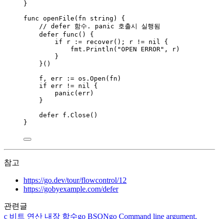
}
func
openFile
(
fn
string
) {
// defer 함수. panic 호출시 실행됨
defer
func
() {
if
r
:=
recover
(); 
r
!=
nil
 {
fmt
.
Println
(
"
OPEN ERROR
"
, 
r
)
}
}()
f
, 
err
:=
os
.
Open
(
fn
)
if
err
!=
nil
 {
panic
(
err
)
}
defer
f
.
Close
()
}
참고
https://go.dev/tour/flowcontrol/12
https://gobyexample.com/defer
관련글
c
비트 연산 내장 함수
go
BSON
go
Command line argument,