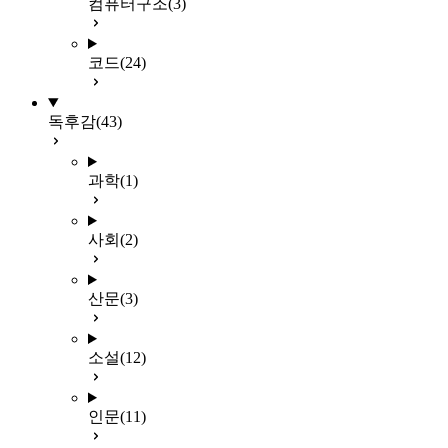
컴퓨터구조
(3)
코드
(24)
독후감
(43)
과학
(1)
사회
(2)
산문
(3)
소설
(12)
인문
(11)