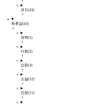
코드
(24)
독후감
(43)
과학
(1)
사회
(2)
산문
(3)
소설
(12)
인문
(11)