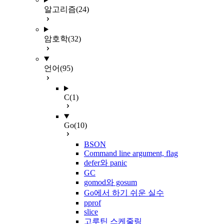
알고리즘
(24)
암호학
(32)
언어
(95)
C
(1)
Go
(10)
BSON
Command line argument, flag
defer와 panic
GC
gomod와 gosum
Go에서 하기 쉬운 실수
pprof
slice
고루틴 스케줄링