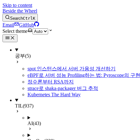
Skip to content
Beside the Wheel
Search
Ctrl
K
Email
GitHub
Select theme
공부
(5)
spot 인스턴스에서 서버 가용성 개선하기
eBPF로 서버 성능 Profiling하는 법: Pyroscope의
정수론부터 RSA까지
strace로 shaka-packager 버그 추적
Kubernetes The Hard Way
TIL
(937)
AI
(43)