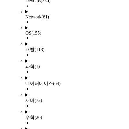
DevOps
(230)
Network
(61)
OS
(155)
개발
(113)
과학
(1)
데이터베이스
(64)
서버
(72)
수학
(20)