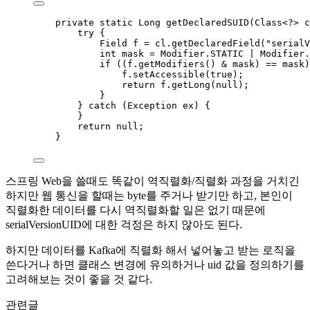
private
static
Long
getDeclaredSUID
(
Class<?>
 c
try
 {
Field
f
=
cl
.
getDeclaredField
(
"
serialV
int
mask
=
Modifier
.
STATIC
|
Modifier
.
if
 ((
f
.
getModifiers
()
&
 mask) 
==
 mask)
f
.
setAccessible
(
true
)
;
return
f
.
getLong
(
null
)
;
}
} 
catch
(
Exception
ex
)
 {
}
return
null
;
}
스프링 Web을 쓸때도 똑같이 역직렬화/직렬화 과정을 거치긴
하지만 웹 통신을 할때는 byte를 주거나 받기만 하고, 본인이
직렬화한 데이터를 다시 역직렬화할 일은 없기 때문에
serialVersionUID에 대한 걱정은 하지 않아도 된다.
하지만 데이터를 Kafka에 직렬화 해서 넣어놓고 받는 로직을
쓴다거나 하면 클래스 변경에 유의하거나 uid 값을 정의하기를
고려해보는 것이 좋을 것 같다.
관련글