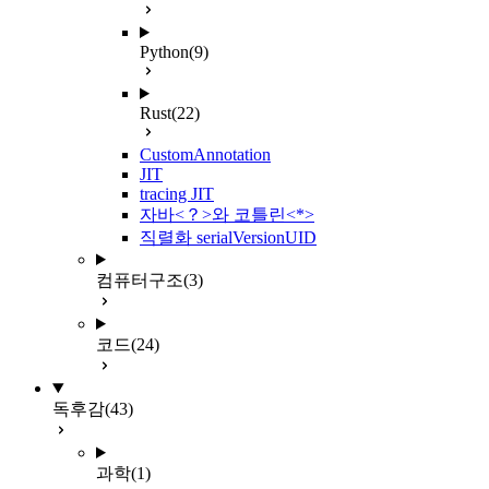
Python
(9)
Rust
(22)
CustomAnnotation
JIT
tracing JIT
자바<？>와 코틀린<*>
직렬화 serialVersionUID
컴퓨터구조
(3)
코드
(24)
독후감
(43)
과학
(1)