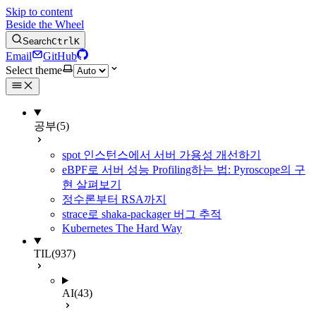
Skip to content
Beside the Wheel
Search
Ctrl
K
Email
GitHub
Select theme
공부
(5)
spot 인스턴스에서 서버 가용성 개선하기
eBPF로 서버 성능 Profiling하는 법: Pyroscope의 구
현 살펴보기
정수론부터 RSA까지
strace로 shaka-packager 버그 추적
Kubernetes The Hard Way
TIL
(937)
AI
(43)