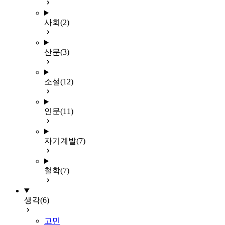
사회
(2)
산문
(3)
소설
(12)
인문
(11)
자기계발
(7)
철학
(7)
생각
(6)
고민