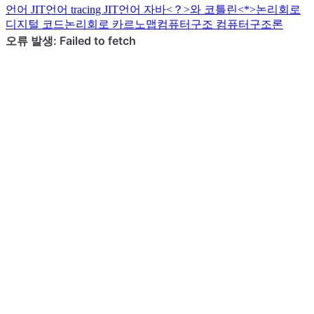
언어
JIT
언어
tracing JIT
언어
자바<？>와 코틀린<*>
논리회로
디지털 코드
논리회로
카르노맵
컴퓨터구조
컴퓨터구조론