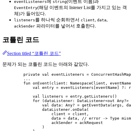
에
(이벤트 이름)과
eventListeners
string
(해당 이벤트의 listener List를 가지고 있는 객
EventEntry
체)가 들어있다.
를 하나씩 순회하면서
,
,
listeners
client
data
파라미터를 넣어서 호출한다.
ackSender
코틀린 코드
Section titled “코틀린 코드”
문제가 되는 코틀린 코드는 아래와 같았다.
private
val
 eventListeners 
=
ConcurrentHashMap
..
.
fun
onEvent
(client: NamespaceClient, eventName
val
 entry 
=
 eventListeners[eventName] ?: 
r
val
 listeners 
=
 entry.
getListeners
()
for
 (dataListener: DataListener<out Any?> 
val
data
: Any? 
=
getEventData
(args, da
dataListener.
onData
(
client 
=
 client,
data
=
data
, 
// error -> Type mism
ackSender 
=
 ackRequest
)