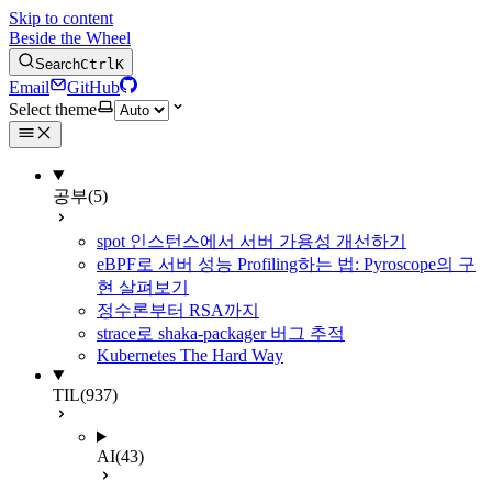
Skip to content
Beside the Wheel
Search
Ctrl
K
Email
GitHub
Select theme
공부
(5)
spot 인스턴스에서 서버 가용성 개선하기
eBPF로 서버 성능 Profiling하는 법: Pyroscope의 구
현 살펴보기
정수론부터 RSA까지
strace로 shaka-packager 버그 추적
Kubernetes The Hard Way
TIL
(937)
AI
(43)