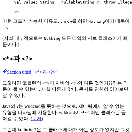
val
value
: String 
=
 nullableString ?: 
throw
Illega
이런 코드가 가능한 이유도,
를 하면
이기 때문이
throw
Nothing
다.
(사실 내부적으로는
모든 타입의 서브 클래스이기 때
Nothing
문이다.)
과
<*>
<?>
Section titled “<*>과 <?>”
그렇다면 코틀린의
이 자바의
와 다른 것인가??하는 의
<*>
<?>
문이 들 수 있는데, 사실 다른게 맞다. 문서를 천천히 읽어보면
알 수 있다.
Java의 ?는 wildcard를 뜻하는 것으로, 제네릭에서 알 수 없는
유형을 나타낼떄 사용한다. wildcard이므로 어떤 클래스든 들
어갈 수 있다. (
문서
)
그런데 kotlin의 *은 그 클래스에 대해 아는 정보가 없지만 그것