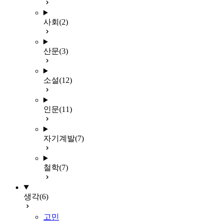
사회
(2)
산문
(3)
소설
(12)
인문
(11)
자기계발
(7)
철학
(7)
생각
(6)
고민