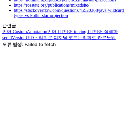
https://rosstate.org/publications/mixedsite/
https://stackoverflow.com/questions/45520368/java-wildcard-
types-vs-kotlin-star-projection
관련글
언어
CustomAnnotation
언어
JIT
언어
tracing JIT
언어
직렬화
serialVersionUID
논리회로
디지털 코드
논리회로
카르노맵