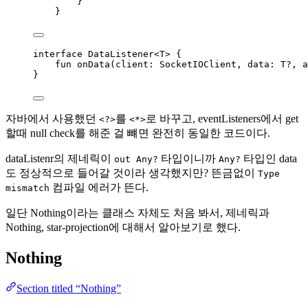
}
}
interface
 DataListener<T> {
fun
onData
(client: SocketIOClient, 
data
: T?, a
}
자바에서 사용했던
를
로 바꾸고, eventListeners에서 get
<?>
<*>
할때 null check를 해준 걸 뺴면 완전히 동일한 코드이다.
dataListenr의 제네릭이
타입이니까
타입인 data
out Any?
Any?
도 정상적으로 들어갈 것이라 생각했지만? 뜬금없이
Type
컴파일 에러가 뜬다.
mismatch
일단 Nothing이라는 클래스 자체도 처음 봐서, 제네릭과
Nothing, star-projection에 대해서 알아보기로 했다.
Nothing
Section titled “Nothing”