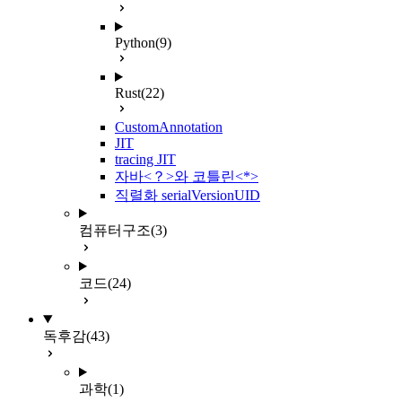
Python
(9)
Rust
(22)
CustomAnnotation
JIT
tracing JIT
자바<？>와 코틀린<*>
직렬화 serialVersionUID
컴퓨터구조
(3)
코드
(24)
독후감
(43)
과학
(1)