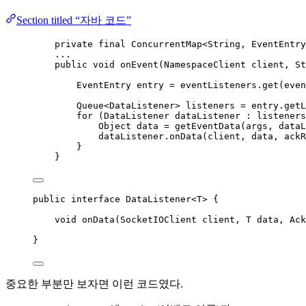
Section titled “자바 코드”
private
final
ConcurrentMap
<
String
, 
EventEntry
...
public
void
onEvent
(
NamespaceClient
 client, 
St
EventEntry
entry
=
eventListeners
.
get
(
even
Queue
<
DataListener
> 
listeners
=
entry
.
getL
for
 (
DataListener
dataListener
:
 listeners
Object
data
=
getEventData
(
args, dataL
dataListener
.
onData
(
client, data, ackR
}
}
public
interface
DataListener
<
T
> {
void
onData
(
SocketIOClient
client
, 
T
data
, 
Ack
}
중요한 부분만 보자면 이런 코드였다.