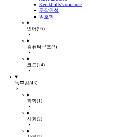
Kerckhoffs's principle
무작위성
암호학
언어
(95)
컴퓨터구조
(3)
코드
(24)
독후감
(43)
과학
(1)
사회
(2)
산문
(3)