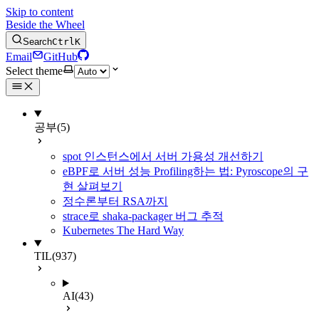
Skip to content
Beside the Wheel
Search
Ctrl
K
Email
GitHub
Select theme
공부
(5)
spot 인스턴스에서 서버 가용성 개선하기
eBPF로 서버 성능 Profiling하는 법: Pyroscope의 구
현 살펴보기
정수론부터 RSA까지
strace로 shaka-packager 버그 추적
Kubernetes The Hard Way
TIL
(937)
AI
(43)