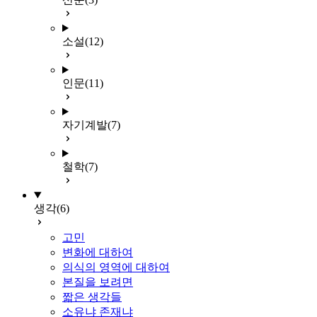
소설
(12)
인문
(11)
자기계발
(7)
철학
(7)
생각
(6)
고민
변화에 대하여
의식의 영역에 대하여
본질을 보려면
짧은 생각들
소유냐 존재냐