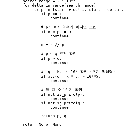
search_range 
=
2
*
10
**
5
for
 delta 
in
range
(
search_range
):
for
 p 
in
[
start 
+
 delta, start 
-
 delta
]
:
if
 p 
<=
1
:
continue
# p가 n의 약수가 아니면 스킵
if
 n 
%
 p 
!=
0
:
continue
q 
=
 n 
//
 p
# p ≤ q 조건 확인
if
 p 
>
 q:
continue
# |q - kp| ≤ 10⁵ 확인 (조기 필터링)
if
abs
(
q 
-
 k 
*
 p
) 
>
10
**
5
:
continue
# 둘 다 소수인지 확인
if
not
is_prime
(
p
):
continue
if
not
is_prime
(
q
):
continue
return
 p, q
return
None
, 
None