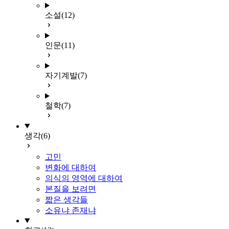
소설
(12)
인문
(11)
자기계발
(7)
철학
(7)
생각
(6)
고민
변화에 대하여
의식의 영역에 대하여
본질을 보려면
짧은 생각들
소유냐 존재냐