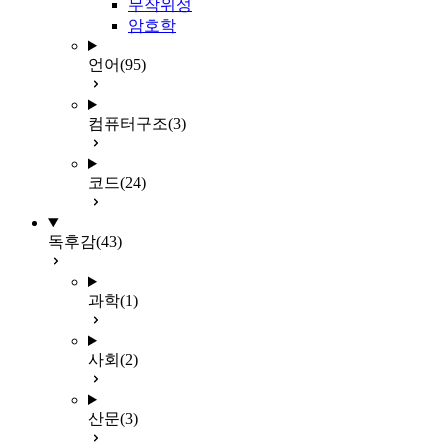
무작위성
암호학
언어
(95)
컴퓨터구조
(3)
코드
(24)
독후감
(43)
과학
(1)
사회
(2)
산문
(3)