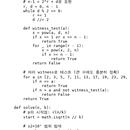
# n-1 = 2^r × d로 표현
r, d 
=
0
, n 
-
1
while
 d 
%
2
==
0
:
r 
+=
1
d 
//=
2
def
witness_test
(
a
)
:
x 
=
pow
(
a
,
 d
,
 n
)
if
 x 
==
1
or
 x 
==
 n 
-
1
:
return
True
for
 _ 
in
range
(
r 
-
1
):
x 
=
pow
(
x
,
2
,
 n
)
if
 x 
==
 n 
-
1
:
return
True
return
False
# 여러 witness로 테스트 (큰 수에도 충분히 정확)
for
 a 
in
[
2
, 
3
, 
5
, 
7
, 
11
, 
13
, 
17
, 
19
, 
23
, 
29
, 
if
 n 
==
 a:
return
True
if
 n 
>
 a 
and
not
witness_test
(
a
):
return
False
return
True
def
solve
(
n
, 
k
)
:
# p의 시작점: √(n/k)
start 
=
 math.
isqrt
(
n 
//
 k
)
# ±2×10⁵ 범위 탐색