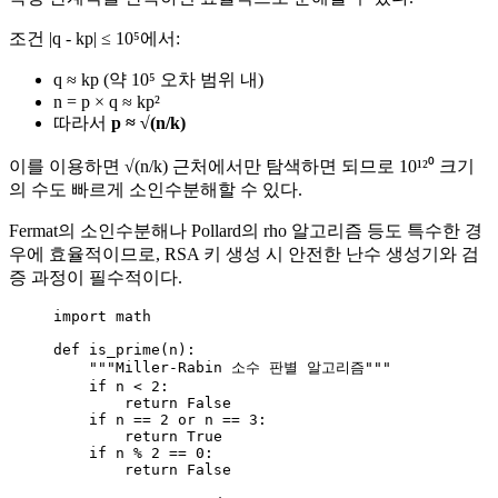
조건 |q - kp| ≤ 10⁵에서:
q ≈ kp (약 10⁵ 오차 범위 내)
n = p × q ≈ kp²
따라서
p ≈ √(n/k)
이를 이용하면 √(n/k) 근처에서만 탐색하면 되므로 10¹²⁰ 크기
의 수도 빠르게 소인수분해할 수 있다.
Fermat의 소인수분해나 Pollard의 rho 알고리즘 등도 특수한 경
우에 효율적이므로, RSA 키 생성 시 안전한 난수 생성기와 검
증 과정이 필수적이다.
import
 math
def
is_prime
(
n
)
:
"""
Miller-Rabin 소수 판별 알고리즘
"""
if
 n 
<
2
:
return
False
if
 n 
==
2
or
 n 
==
3
:
return
True
if
 n 
%
2
==
0
:
return
False