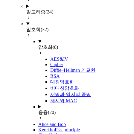
알고리즘
(24)
암호학
(32)
암호화
(8)
AES&IV
Cipher
Diffie–Hellman 키교환
RSA
대칭암호화
비대칭암호화
서명과 영지식 증명
해시와 MAC
응용
(20)
Alice and Bob
Kerckhoffs's principle