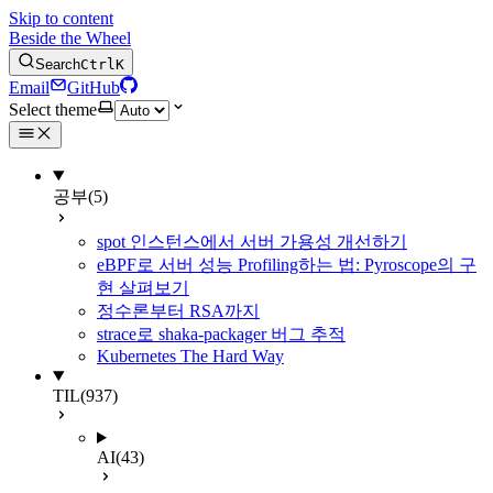
Skip to content
Beside the Wheel
Search
Ctrl
K
Email
GitHub
Select theme
공부
(5)
spot 인스턴스에서 서버 가용성 개선하기
eBPF로 서버 성능 Profiling하는 법: Pyroscope의 구
현 살펴보기
정수론부터 RSA까지
strace로 shaka-packager 버그 추적
Kubernetes The Hard Way
TIL
(937)
AI
(43)