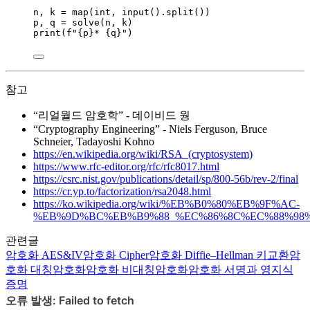
n, k 
=
map
(
int
,
input
()
.
split
())
p, q 
=
solve
(
n
,
 k
)
print
(
f
"
{p}
* 
{q}
"
)
참고
“리얼월드 암호학” - 데이비드 웡
“Cryptography Engineering” - Niels Ferguson, Bruce
Schneier, Tadayoshi Kohno
https://en.wikipedia.org/wiki/RSA_(cryptosystem)
https://www.rfc-editor.org/rfc/rfc8017.html
https://csrc.nist.gov/publications/detail/sp/800-56b/rev-2/final
https://cr.yp.to/factorization/rsa2048.html
https://ko.wikipedia.org/wiki/%EB%B0%80%EB%9F%AC-
%EB%9D%BC%EB%B9%88_%EC%86%8C%EC%88%98
관련글
암호화
AES&IV
암호화
Cipher
암호화
Diffie–Hellman 키교환
암
호화
대칭암호화
암호화
비대칭암호화
암호화
서명과 영지식
증명