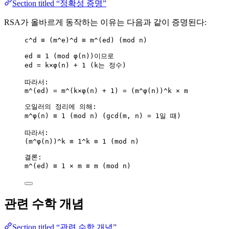
Section titled “정확성 증명”
RSA가 올바르게 동작하는 이유는 다음과 같이 증명된다:
c^d ≡ (m^e)^d ≡ m^(ed) (mod n)
ed ≡ 1 (mod φ(n))이므로
ed = k×φ(n) + 1 (k는 정수)
따라서:
m^(ed) = m^(k×φ(n) + 1) = (m^φ(n))^k × m
오일러의 정리에 의해:
m^φ(n) ≡ 1 (mod n) (gcd(m, n) = 1일 때)
따라서:
(m^φ(n))^k ≡ 1^k ≡ 1 (mod n)
결론:
m^(ed) ≡ 1 × m ≡ m (mod n)
관련 수학 개념
Section titled “관련 수학 개념”