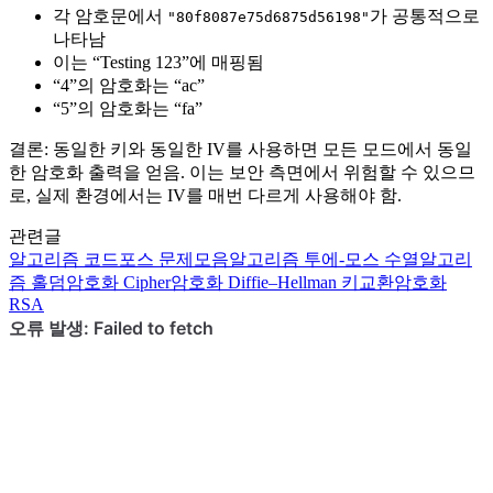
각 암호문에서
가 공통적으로
"80f8087e75d6875d56198"
나타남
이는 “Testing 123”에 매핑됨
“4”의 암호화는 “ac”
“5”의 암호화는 “fa”
결론: 동일한 키와 동일한 IV를 사용하면 모든 모드에서 동일
한 암호화 출력을 얻음. 이는 보안 측면에서 위험할 수 있으므
로, 실제 환경에서는 IV를 매번 다르게 사용해야 함.
관련글
알고리즘
코드포스 문제모음
알고리즘
투에-모스 수열
알고리
즘
홀덤
암호화
Cipher
암호화
Diffie–Hellman 키교환
암호화
RSA