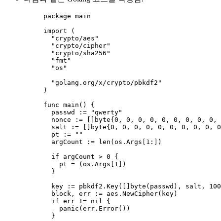
package
 main
import
 (
"
crypto/aes
"
"
crypto/cipher
"
"
crypto/sha256
"
"
fmt
"
"
os
"
"
golang.org/x/crypto/pbkdf2
"
)
func
main
() {
passwd
:=
"
qwerty
"
nonce
:=
 []
byte
{
0
, 
0
, 
0
, 
0
, 
0
, 
0
, 
0
, 
0
, 
0
, 
salt
:=
 []
byte
{
0
, 
0
, 
0
, 
0
, 
0
, 
0
, 
0
, 
0
, 
0
, 
0
pt
:=
""
argCount
:=
len
(
os
.
Args
[
1
:])
if
argCount
>
0
 {
pt
=
 (
os
.
Args
[
1
])
}
key
:=
pbkdf2
.
Key
([]
byte
(
passwd
), 
salt
, 
100
block
, 
err
:=
aes
.
NewCipher
(
key
)
if
err
!=
nil
 {
panic
(
err
.
Error
())
}