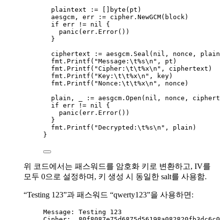
plaintext
:=
 []
byte
(
pt
)
aesgcm
, 
err
:=
cipher
.
NewGCM
(
block
)
if
err
!=
nil
 {
panic
(
err
.
Error
())
}
ciphertext
:=
aesgcm
.
Seal
(
nil
, 
nonce
, 
plain
fmt
.
Printf
(
"
Message:
\t
%s
\n
"
, 
pt
)
fmt
.
Printf
(
"
Cipher:
\t\t
%x
\n
"
, 
ciphertext
)
fmt
.
Printf
(
"
Key:
\t\t
%x
\n
"
, 
key
)
fmt
.
Printf
(
"
Nonce:
\t\t
%x
\n
"
, 
nonce
)
plain
, 
_
:=
aesgcm
.
Open
(
nil
, 
nonce
, 
ciphert
if
err
!=
nil
 {
panic
(
err
.
Error
())
}
fmt
.
Printf
(
"
Decrypted:
\t
%s
\n
"
, 
plain
)
}
위 코드에서는 패스워드를 암호화 키로 변환하고, IV를
모두 0으로 설정하며, 키 생성 시 동일한 salt를 사용함.
“Testing 123”과 패스워드 “qwerty123”을 사용하면:
Message
: 
Testing 123
Cipher
:  
80f8087e75d6875d56198a082820fb3dc6c0