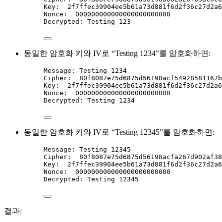
Key
:  
2f7ffec39904ee5b61a73d881f6d2f36c27d2a6
Nonce
:  
000000000000000000000000
Decrypted
: 
Testing 123
동일한 암호화 키와 IV로 “Testing 1234”를 암호화하면:
Message
: 
Testing 1234
Cipher
:  
80f8087e75d6875d56198acf54928581167b
Key
:  
2f7ffec39904ee5b61a73d881f6d2f36c27d2a6
Nonce
:  
000000000000000000000000
Decrypted
: 
Testing 1234
동일한 암호화 키와 IV로 “Testing 12345”를 암호화하면:
Message
: 
Testing 12345
Cipher
:  
80f8087e75d6875d56198acfa267d902af38
Key
:  
2f7ffec39904ee5b61a73d881f6d2f36c27d2a6
Nonce
:  
000000000000000000000000
Decrypted
: 
Testing 12345
결과: