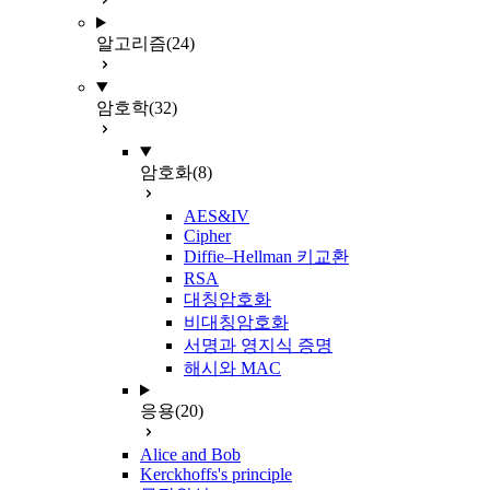
알고리즘
(24)
암호학
(32)
암호화
(8)
AES&IV
Cipher
Diffie–Hellman 키교환
RSA
대칭암호화
비대칭암호화
서명과 영지식 증명
해시와 MAC
응용
(20)
Alice and Bob
Kerckhoffs's principle