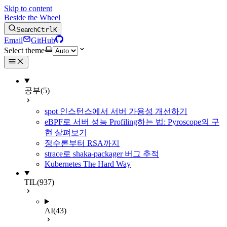
Skip to content
Beside the Wheel
Search
Ctrl
K
Email
GitHub
Select theme
공부
(5)
spot 인스턴스에서 서버 가용성 개선하기
eBPF로 서버 성능 Profiling하는 법: Pyroscope의 구
현 살펴보기
정수론부터 RSA까지
strace로 shaka-packager 버그 추적
Kubernetes The Hard Way
TIL
(937)
AI
(43)