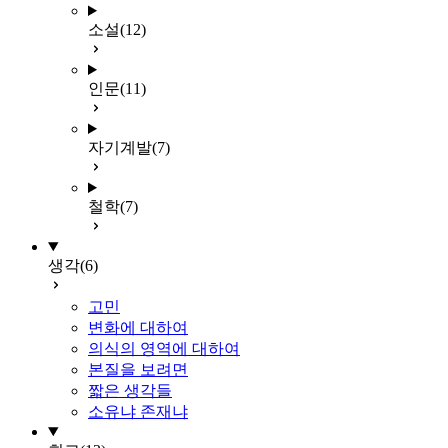
소설
(12)
인문
(11)
자기계발
(7)
철학
(7)
생각
(6)
고민
변화에 대하여
의식의 영역에 대하여
본질을 보려면
짧은 생각들
소유냐 존재냐