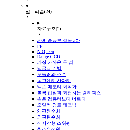
알고리즘
(24)
자료구조
(5)
2020 중등부 정올 2차
FFT
N Queen
Range GCD
가장 가까운 두 점
담금질 기법
모듈러와 소수
몽고메리 사다리
백준 메모리 최적화
볼록 껍질과 회전하는 캘리퍼스
손은 컴퓨터보다 빠르다
오일러 경로 테크닉
왜판원순회
외판원순회
직사각형 스위핑
최소외접원