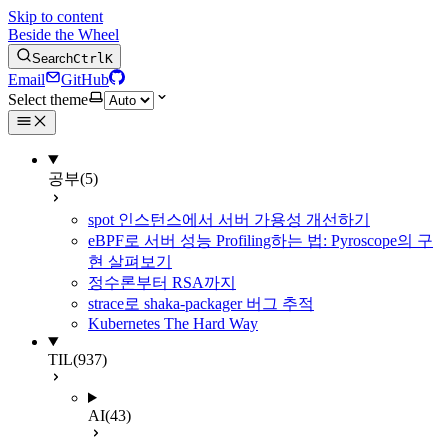
Skip to content
Beside the Wheel
Search
Ctrl
K
Email
GitHub
Select theme
공부
(5)
spot 인스턴스에서 서버 가용성 개선하기
eBPF로 서버 성능 Profiling하는 법: Pyroscope의 구
현 살펴보기
정수론부터 RSA까지
strace로 shaka-packager 버그 추적
Kubernetes The Hard Way
TIL
(937)
AI
(43)