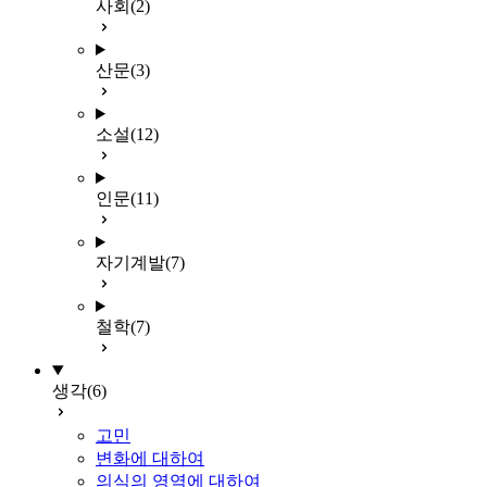
사회
(2)
산문
(3)
소설
(12)
인문
(11)
자기계발
(7)
철학
(7)
생각
(6)
고민
변화에 대하여
의식의 영역에 대하여