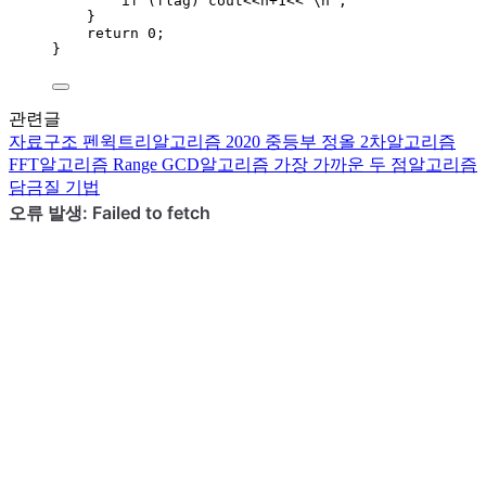
if
 (flag) cout
<<
n
+
1
<<
"
\n
"
;
}
return
0
;
}
관련글
자료구조
펜윅트리
알고리즘
2020 중등부 정올 2차
알고리즘
FFT
알고리즘
Range GCD
알고리즘
가장 가까운 두 점
알고리즘
담금질 기법