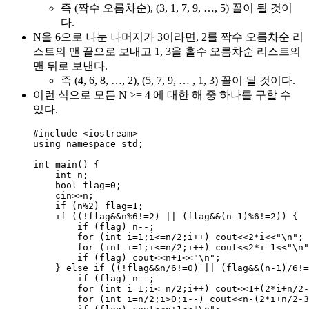
즉 (짝수 오름차순), (3, 1, 7, 9, …, 5) 꼴이 될 것이
다.
N을 6으로 나눈 나머지가 3이라면, 2를 짝수 오름차순 리
스트의 맨 끝으로 보내고 1, 3을 홀수 오름차순 리스트의
맨 뒤로 보낸다.
즉 (4, 6, 8, …, 2), (5, 7, 9, … , 1, 3) 꼴이 될 것이다.
이런 식으로 모든 N >= 4 에 대한 해 중 하나를 구할 수
있다.
#include
<
iostream
>
using namespace std;
int
main
() {
int
 n;
bool
 flag
=
0
;
cin
>>
n;
if
 (n
%
2
) flag
=
1
;
if
 ((
!
flag
&&
n
%
6
!=
2
) 
||
 (flag
&&
(n
-
1
)
%
6
!=
2
)) {
if
 (flag) n
--
;
for
 (
int
 i
=
1
;i
<=
n
/
2
;i
++
) cout
<<
2
*
i
<<
"
\n
"
;
for
 (
int
 i
=
1
;i
<=
n
/
2
;i
++
) cout
<<
2
*
i
-
1
<<
"
\n
"
if
 (flag) cout
<<
n
+
1
<<
"
\n
"
;
} 
else
if
 ((
!
flag
&&
n
/
6
!=
0
) 
||
 (flag
&&
(n
-
1
)
/
6
!=
if
 (flag) n
--
;
for
 (
int
 i
=
1
;i
<=
n
/
2
;i
++
) cout
<<
1
+
(
2
*
i
+
n
/
2
-
for
 (
int
 i
=
n
/
2
;i
>
0
;i
--
) cout
<<
n
-
(
2
*
i
+
n
/
2
-
3