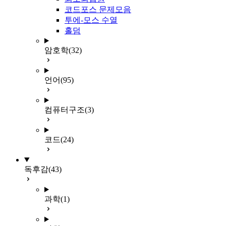
코드포스 문제모음
투에-모스 수열
홀덤
암호학
(32)
언어
(95)
컴퓨터구조
(3)
코드
(24)
독후감
(43)
과학
(1)