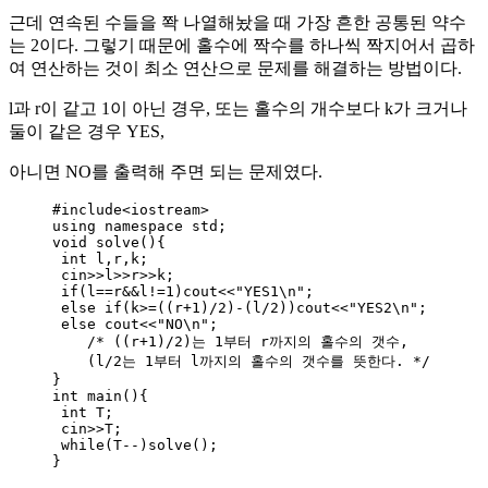
근데 연속된 수들을 쫙 나열해놨을 때 가장 흔한 공통된 약수
는 2이다. 그렇기 때문에 홀수에 짝수를 하나씩 짝지어서 곱하
여 연산하는 것이 최소 연산으로 문제를 해결하는 방법이다.
l과 r이 같고 1이 아닌 경우, 또는 홀수의 개수보다 k가 크거나
둘이 같은 경우 YES,
아니면 NO를 출력해 주면 되는 문제였다.
#include
<
iostream
>
using namespace std;
void
solve
(){
int
 l,r,k;
cin
>>
l
>>
r
>>
k;
if
(l
==
r
&&
l
!=
1
)cout
<<
"
YES1
\n
"
;
else
if
(k
>=
((r
+
1
)
/
2
)
-
(l
/
2
))cout
<<
"
YES2
\n
"
;
else
 cout
<<
"
NO
\n
"
;
/* ((r+1)/2)는 1부터 r까지의 홀수의 갯수,
(l/2는 1부터 l까지의 홀수의 갯수를 뜻한다. */
}
int
main
(){
int
 T;
cin
>>
T;
while
(T
--
)
solve()
;
}