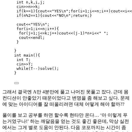
int
 n,k,i,j;
cin
>>
n
>>
k;
if
(k
==
1
){cout
<<
"
YES
\n
"
;
for
(i
=
1
;i
<=
n;i
++
)cout
<<
i
<<
if
(n
%
2
==
1
){cout
<<
"
NO
\n
"
;
return
;}
cout
<<
"
YES
\n
"
;
for
(i
=
1
;i
<=
n;i
++
){
for
(j
=
1
;j
<=
k;j
++
)cout
<<
(j
-
1
)
*
n
+
i
<<
"
"
;
cout
<<
endl;
}
}
int
main
(){
int
 T;
cin
>>
T;
while
(T
--
)
solve()
;
}
그래서 결국엔 A만 4분만에 풀고 나머진 못풀고 잤다. 근데 몸
컨디션이 안좋았기 때문이었다고 변명을 좀 해보고 싶다. 문제
에 맞는 아이디어를 잘 떠올리려면 대체 어떻게 해야 할까??
풀이를 보고 공부를 하면 할수록 현타만 온다… ‘아 이렇게 푸
는거였구나!’ 하는 깨달음을 얻는 것도 좋긴 좋은데, 막상 실전
에서는 그게 별로 도움이 안된다. 다음 코포까지는 시간이 좀