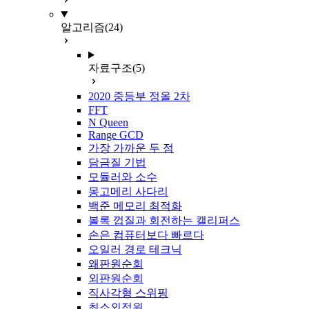
알고리즘
(24)
자료구조
(5)
2020 중등부 정올 2차
FFT
N Queen
Range GCD
가장 가까운 두 점
담금질 기법
모듈러와 소수
몽고메리 사다리
백준 메모리 최적화
볼록 껍질과 회전하는 캘리퍼스
손은 컴퓨터보다 빠르다
오일러 경로 테크닉
왜판원순회
외판원순회
직사각형 스위핑
최소외접원