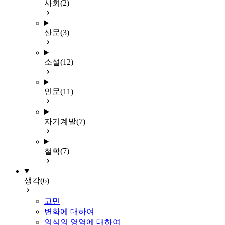
사회
(2)
산문
(3)
소설
(12)
인문
(11)
자기계발
(7)
철학
(7)
생각
(6)
고민
변화에 대하여
의식의 영역에 대하여