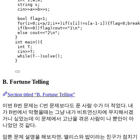
string s;
cin
>>
a
>>
b
>>
s;
bool
 flag
=
1
;
for
(i
=
0
;i
<
a
/
2
;i
++
)
if
(
s
[i]
!=
s
[a
-
1
-
i]){flag
=
0
;
break
if
(b
==
0
||
flag)cout
<<
"
1
\n
"
;
else
 cout
<<
"
2
\n
"
;
}
int
main
(){
int
 T;
cin
>>
T;
while
(T
--
)
solve()
;
}
B. Fortune Telling
Section titled “B. Fortune Telling”
이번 B번 문제는 C번 문제보다도 푼 사람 수가 더 적었다. 내
가 B번에서 막혔을때는 그냥 내가 비트연산자에 무지해서겠
거니 싶었는데 이 문제에서 고난을 겪은 사람이 나 뿐만이 아
니었던 것 같다.
암튼 문제 설명을 해보자면, 앨리스와 밥이라는 친구가 점치기