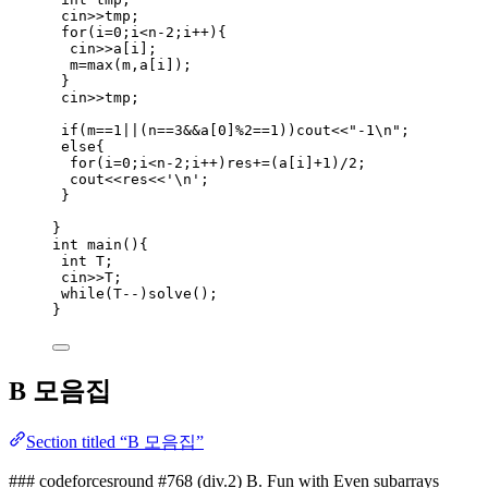
cin
>>
tmp;
for
(i
=
0
;i
<
n
-
2
;i
++
){
cin
>>
a
[i];
m
=
max(m,
a
[i])
;
}
cin
>>
tmp;
if
(m
==
1
||
(n
==
3
&&
a
[
0
]
%
2
==
1
))cout
<<
"
-1
\n
"
;
else
{
for
(i
=
0
;i
<
n
-
2
;i
++
)res
+=
(
a
[i]
+
1
)
/
2
;
cout
<<
res
<<
'
\n
'
;
}
}
int
main
(){
int
 T;
cin
>>
T;
while
(T
--
)
solve()
;
}
B 모음집
Section titled “B 모음집”
​### codeforcesround #768 (div.2) B. Fun with Even subarrays