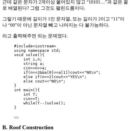
근데 같은 문자가 2개이상 붙어있지 않고 “10101…”과 같은 꼴
로 배열된다? 그럼 그것도 팰린드롬이다.
그렇기 때문에 길이가 1인 문자열, 또는 길이가 2이고 “11”이
나 “00”이 아닌 문자열 빼고 나머지는 다 불가능하다.
라고 출력해주면 되는 문제였다.
#include
<
iostream
>
using namespace std;
void
solve
(){
int
 i,n;
string a;
cin
>>
n
>>
a;
if
(n
==
2
&&
a
[
0
]
==
a
[
1
])cout
<<
"
NO
\n
"
;
else
if
(n
<=
2
)cout
<<
"
YES
\n
"
;
else
 cout
<<
"
NO
\n
"
;
}
int
main
(){
int
 T;
cin
>>
T;
while
(T
--
)
solve()
;
}
B. Roof Construction