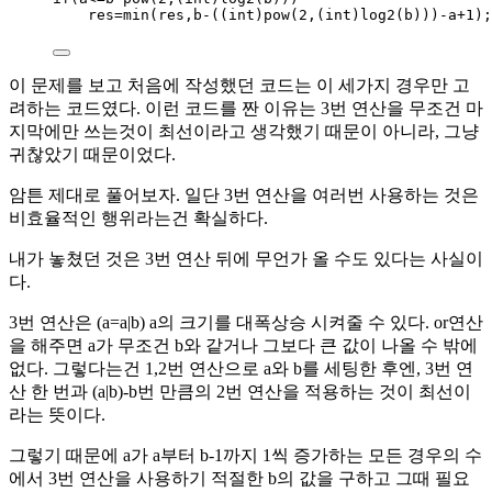
res
=
min
(res,b
-
((
int
)
pow
(
2
,(
int
)
log2
(b)))
-
a
+
1
);
이 문제를 보고 처음에 작성했던 코드는 이 세가지 경우만 고
려하는 코드였다. 이런 코드를 짠 이유는 3번 연산을 무조건 마
지막에만 쓰는것이 최선이라고 생각했기 때문이 아니라, 그냥
귀찮았기 때문이었다.
암튼 제대로 풀어보자. 일단 3번 연산을 여러번 사용하는 것은
비효율적인 행위라는건 확실하다.
내가 놓쳤던 것은 3번 연산 뒤에 무언가 올 수도 있다는 사실이
다.
3번 연산은 (a=a|b) a의 크기를 대폭상승 시켜줄 수 있다. or연산
을 해주면 a가 무조건 b와 같거나 그보다 큰 값이 나올 수 밖에
없다. 그렇다는건 1,2번 연산으로 a와 b를 세팅한 후엔, 3번 연
산 한 번과 (a|b)-b번 만큼의 2번 연산을 적용하는 것이 최선이
라는 뜻이다.
그렇기 때문에 a가 a부터 b-1까지 1씩 증가하는 모든 경우의 수
에서 3번 연산을 사용하기 적절한 b의 값을 구하고 그때 필요