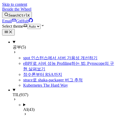
Skip to content
Beside the Wheel
Search
Ctrl
K
Email
GitHub
Select theme
공부
(5)
spot 인스턴스에서 서버 가용성 개선하기
eBPF로 서버 성능 Profiling하는 법: Pyroscope의 구
현 살펴보기
정수론부터 RSA까지
strace로 shaka-packager 버그 추적
Kubernetes The Hard Way
TIL
(937)
AI
(43)