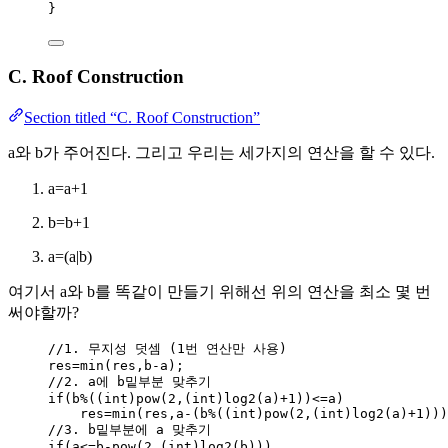
}
C. Roof Construction
Section titled “C. Roof Construction”
a와 b가 주어진다. 그리고 우리는 세가지의 연산을 할 수 있다.
a=a+1
b=b+1
a=(a|b)
여기서 a와 b를 똑같이 만들기 위해선 위의 연산을 최소 몇 번
써야할까?
//1. 무지성 덧셈 (1번 연산만 사용)
res
=
min
(res,b
-
a);
//2. a에 b밑부분 맞추기
if
(b
%
((
int
)
pow
(
2
,(
int
)
log2
(a)
+
1
))
<=
a)
res
=
min
(res,a
-
(b
%
((
int
)
pow
(
2
,(
int
)
log2
(a)
+
1
)))
//3. b밑부분에 a 맞추기
if
(a
<=
b
-
pow
(
2
,(
int
)
log2
(b)))