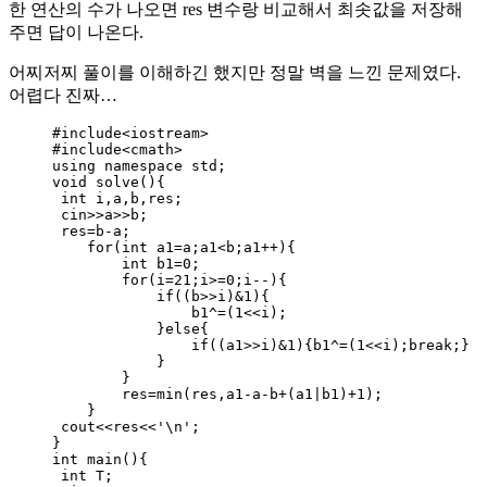
한 연산의 수가 나오면 res 변수랑 비교해서 최솟값을 저장해
주면 답이 나온다.
어찌저찌 풀이를 이해하긴 했지만 정말 벽을 느낀 문제였다.
어렵다 진짜…
#include
<
iostream
>
#include
<
cmath
>
using namespace std;
void
solve
(){
int
 i,a,b,res;
cin
>>
a
>>
b;
res
=
b
-
a;
for
(
int
 a1
=
a;a1
<
b;a1
++
){
int
 b1
=
0
;
for
(i
=
21
;i
>=
0
;i
--
){
if
((b
>>
i)
&
1
){
b1
^=
(
1
<<
i);
}
else
{
if
((a1
>>
i)
&
1
){b1
^=
(
1
<<
i);
break
;}
}
}
res
=
min(res,a1
-
a
-
b
+
(a1
|
b1)
+
1
)
;
}
cout
<<
res
<<
'
\n
'
;
}
int
main
(){
int
 T;