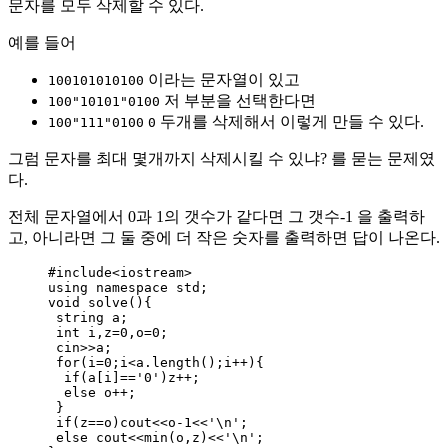
문자를 모두 삭제할 수 있다.
예를 들어
이라는 문자열이 있고
100101010100
저 부분을 선택한다면
100"10101"0100
두개를 삭제해서 이렇게 만들 수 있다.
100"111"0100
0
그럼 문자를 최대 몇개까지 삭제시킬 수 있냐? 를 묻는 문제였
다.
전체 문자열에서 0과 1의 갯수가 같다면 그 갯수-1 을 출력하
고, 아니라면 그 둘 중에 더 작은 숫자를 출력하면 답이 나온다.
#include
<
iostream
>
using namespace std;
void
solve
(){
string a;
int
 i,z
=
0
,o
=
0
;
cin
>>
a;
for
(i
=
0
;i
<
a
.
length
();i
++
){
if
(
a
[i]
==
'
0
'
)z
++
;
else
 o
++
;
}
if
(z
==
o)cout
<<
o
-
1
<<
'
\n
'
;
else
 cout
<<
min(o,z)
<<
'
\n
'
;