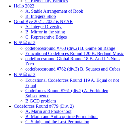
C. Elementary Particles
Hello 2022
A. Stable Arrangement of Rook
B. Integers Shop
Good Bye 2021: 2022 is NEAR
A. Integer Diversity
B. Mirror in the string
C. Representive Edges
B 모음집 2
codeforcesround #763 (div.2) B. Game on Range
Educational Codeforces Round 120 B. Berland Music
codeforcesround Global Round 18 B. And It’s Non-
Zero
codeforcesround #762 (div.3) B. Squares and Cubes
B 모음집 3
Ecucational Codeforces Round 119 A. Equal or not
Equal
Codeforces Round #761 (div.2) A. Forbidden
Subsequence
B.GCD problem
Codeforces Round #779 (Div. 2)
A. Marin and Photoshoot
B. Marin and Anti-coprime Permutation
C. Shinju and the Lost Permutation