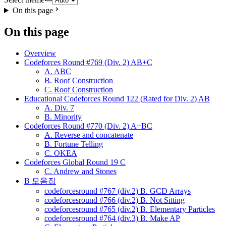
On this page
On this page
Overview
Codeforces Round #769 (Div. 2) AB+C
A. ABC
B. Roof Construction
C. Roof Construction
Educational Codeforces Round 122 (Rated for Div. 2) AB
A. Div. 7
B. Minority
Codeforces Round #770 (Div. 2) A+BC
A. Reverse and concatenate
B. Fortune Telling
C. OKEA
Codeforces Global Round 19 C
C. Andrew and Stones
B 모음집
codeforcesround #767 (div.2) B. GCD Arrays
codeforcesround #766 (div.2) B. Not Sitting
codeforcesround #765 (div.2) B. Elementary Particles
codeforcesround #764 (div.3) B. Make AP