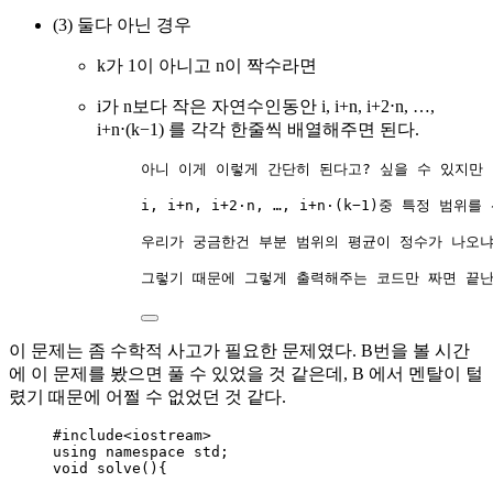
(3) 둘다 아닌 경우
k가 1이 아니고 n이 짝수라면
i가 n보다 작은 자연수인동안 i, i+n, i+2⋅n, …,
i+n⋅(k−1) 를 각각 한줄씩 배열해주면 된다.
아니 이게 이렇게 간단히 된다고? 싶을 수 있지만
i, i+n, i+2⋅n, …, i+n⋅(k−1)중 특정 
우리가 궁금한건 부분 범위의 평균이 정수가 나오냐
그렇기 때문에 그렇게 출력해주는 코드만 짜면 끝난
이 문제는 좀 수학적 사고가 필요한 문제였다. B번을 볼 시간
에 이 문제를 봤으면 풀 수 있었을 것 같은데, B 에서 멘탈이 털
렸기 때문에 어쩔 수 없었던 것 같다.
#include
<
iostream
>
using namespace std;
void
solve
(){