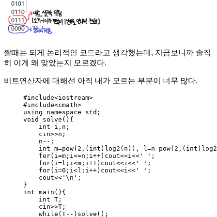
짤때는 되게 논리적인 코드라고 생각했는데, 지금보니까 솔직
히 이게 왜 맞았는지 모르겠다.
비트연산자에 대해선 아직 내가 모르는 부분이 너무 많다.
#include
<
iostream
>
#include
<
cmath
>
using namespace std;
void
solve
(){
int
 i,n;
cin
>>
n;
n
--
;
int
 m
=
pow(
2
,(
int
)log2(n))
, l
=
n
-
pow(
2
,(
int
)log2
for
(i
=
m;i
<=
n;i
++
)cout
<<
i
<<
'
'
;
for
(i
=
l;i
<
m;i
++
)cout
<<
i
<<
'
'
;
for
(i
=
0
;i
<
l;i
++
)cout
<<
i
<<
'
'
;
cout
<<
'
\n
'
;
}
int
main
(){
int
 T;
cin
>>
T;
while
(T
--
)
solve()
;