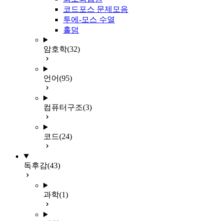
코드포스 문제모음
투에-모스 수열
홀덤
암호학
(32)
언어
(95)
컴퓨터구조
(3)
코드
(24)
독후감
(43)
과학
(1)