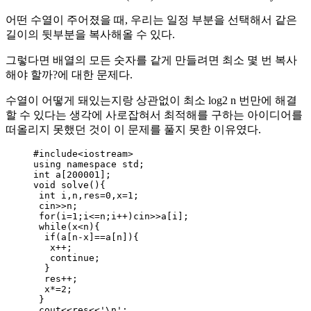
어떤 수열이 주어졌을 때, 우리는 일정 부분을 선택해서 같은
길이의 뒷부분을 복사해올 수 있다.
그렇다면 배열의 모든 숫자를 같게 만들려면 최소 몇 번 복사
해야 할까?에 대한 문제다.
수열이 어떻게 돼있는지랑 상관없이 최소 log2 n 번만에 해결
할 수 있다는 생각에 사로잡혀서 최적해를 구하는 아이디어를
떠올리지 못했던 것이 이 문제를 풀지 못한 이유였다.
#include
<
iostream
>
using namespace std;
int
a
[
200001
];
void
solve
(){
int
 i,n,res
=
0
,x
=
1
;
cin
>>
n;
for
(i
=
1
;i
<=
n;i
++
)cin
>>
a
[i];
while
(x
<
n){
if
(
a
[n
-
x]
==
a
[n]){
x
++
;
continue
;
}
res
++
;
x
*=
2
;
}
cout
<<
res
<<
'
\n
'
;