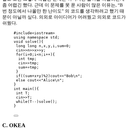
좀 어렵긴 했다. 근데 이 문제를 못 푼 사람이 많은 이유는, “B
번 정도에서 나올만 한 난이도” 의 코드를 생각하려고 했기 때
문이 아닐까 싶다. 의외로 아이디어가 어려웠고 의외로 코드가
쉬웠다.
#include
<
iostream
>
using namespace std;
void
solve
(){
long
long
 n,x,y,i,sum
=
0
;
cin
>>
n
>>
x
>>
y;
for
(i
=
0
;i
<
n;i
++
){
int
 tmp;
cin
>>
tmp;
sum
+=
tmp;
}
if
((sum
+
x
+
y)
%
2
)cout
<<
"
Bob
\n
"
;
else
 cout
<<
"
Alice
\n
"
;
}
int
main
(){
int
 T;
cin
>>
T;
while
(T
--
)
solve()
;
}
C. OKEA