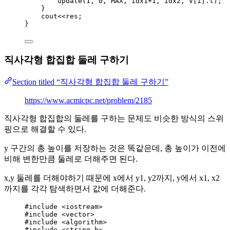
update(
1
, 
0
, MAX, idx1
+
1
, idx2, 
V
[i].
t
)
;
}
cout
<<
res;
}
직사각형 합집합 둘레 구하기
Section titled “직사각형 합집합 둘레 구하기”
https://www.acmicpc.net/problem/2185
직사각형 합집합의 둘레를 구하는 문제도 비슷한 방식의 스위
핑으로 해결할 수 있다.
y 구간의 총 높이를 저장하는 것은 똑같은데, 총 높이가 이전에
비해 변한만큼 둘레로 더해주면 된다.
x,y 둘레를 더해야하기 때문에 x에서 y1, y2까지, y에서 x1, x2
까지를 각각 탐색하면서 값에 더해준다.
#include
<
iostream
>
#include
<
vector
>
#include
<
algorithm
>
#include
<
string.h
>