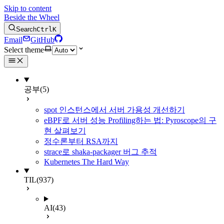
Skip to content
Beside the Wheel
Search
Ctrl
K
Email
GitHub
Select theme
공부
(5)
spot 인스턴스에서 서버 가용성 개선하기
eBPF로 서버 성능 Profiling하는 법: Pyroscope의 구
현 살펴보기
정수론부터 RSA까지
strace로 shaka-packager 버그 추적
Kubernetes The Hard Way
TIL
(937)
AI
(43)