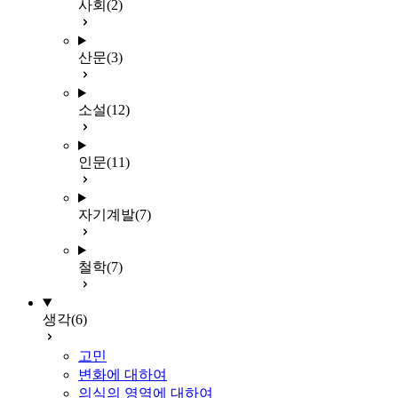
사회
(2)
산문
(3)
소설
(12)
인문
(11)
자기계발
(7)
철학
(7)
생각
(6)
고민
변화에 대하여
의식의 영역에 대하여