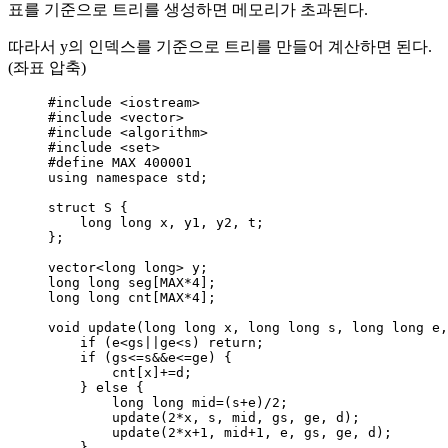
표를 기준으로 트리를 생성하면 메모리가 초과된다.
따라서 y의 인덱스를 기준으로 트리를 만들어 계산하면 된다.
(좌표 압축)
#include
<
iostream
>
#include
<
vector
>
#include
<
algorithm
>
#include
<
set
>
#define
MAX
400001
using namespace std;
struct
 S {
long
long
 x, y1, y2, t;
};
vector
<long
long>
 y;
long
long
seg
[MAX
*
4
];
long
long
cnt
[MAX
*
4
];
void
update
(
long
long
x
, 
long
long
s
, 
long
long
e
,
if
 (e
<
gs
||
ge
<
s) 
return
;
if
 (gs
<=
s
&&
e
<=
ge) {
cnt
[x]
+=
d;
} 
else
 {
long
long
 mid
=
(s
+
e)
/
2
;
update(
2
*
x, s, mid, gs, ge, d)
;
update(
2
*
x
+
1
, mid
+
1
, e, gs, ge, d)
;
}