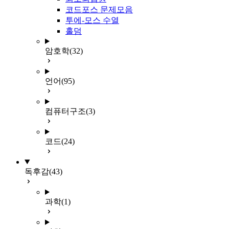
코드포스 문제모음
투에-모스 수열
홀덤
암호학
(32)
언어
(95)
컴퓨터구조
(3)
코드
(24)
독후감
(43)
과학
(1)