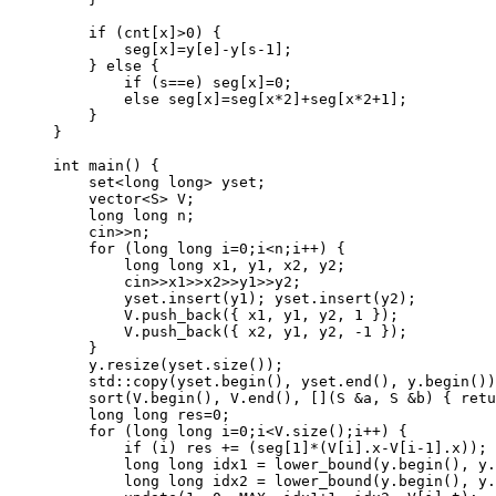
if
 (
cnt
[x]
>
0
) {
seg
[x]
=
y
[e]
-
y
[s
-
1
];
} 
else
 {
if
 (s
==
e) 
seg
[x]
=
0
;
else
seg
[x]
=
seg
[x
*
2
]
+
seg
[x
*
2
+
1
];
}
}
int
main
() {
set
<long
long>
 yset;
vector
<
S
>
 V;
long
long
 n;
cin
>>
n;
for
 (
long
long
 i
=
0
;i
<
n;i
++
) {
long
long
 x1, y1, x2, y2;
cin
>>
x1
>>
x2
>>
y1
>>
y2;
yset
.
insert
(
y1
); 
yset
.
insert
(
y2
);
V
.
push_back
(
{ x1, y1, y2, 
1
 }
);
V
.
push_back
(
{ x2, y1, y2, 
-
1
 }
);
}
y
.
resize
(
yset
.size()
);
std::copy(
yset
.begin(), 
yset
.end(), 
y
.begin())
sort(
V
.begin(), 
V
.end(), 
[]
(S 
&
a, S 
&
b) { 
retu
long
long
 res
=
0
;
for
 (
long
long
 i
=
0
;i
<
V
.
size
();i
++
) {
if
 (i) res 
+=
 (
seg
[
1
]
*
(
V
[i].
x
-
V
[i
-
1
].
x
));
long
long
 idx1 
=
lower_bound(
y
.begin(), 
y
.
long
long
 idx2 
=
lower_bound(
y
.begin(), 
y
.