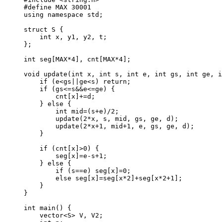
#define
MAX
30001
using namespace std;
struct
 S {
int
 x, y1, y2, t;
};
int
seg
[MAX
*
4
], 
cnt
[MAX
*
4
];
void
update
(
int
x
, 
int
s
, 
int
e
, 
int
gs
, 
int
ge
, 
i
if
 (e
<
gs
||
ge
<
s) 
return
;
if
 (gs
<=
s
&&
e
<=
ge) {
cnt
[x]
+=
d;
} 
else
 {
int
 mid
=
(s
+
e)
/
2
;
update(
2
*
x, s, mid, gs, ge, d)
;
update(
2
*
x
+
1
, mid
+
1
, e, gs, ge, d)
;
}
if
 (
cnt
[x]
>
0
) {
seg
[x]
=
e
-
s
+
1
;
} 
else
 {
if
 (s
==
e) 
seg
[x]
=
0
;
else
seg
[x]
=
seg
[x
*
2
]
+
seg
[x
*
2
+
1
];
}
}
int
main
() {
vector
<
S
>
 V, V2;