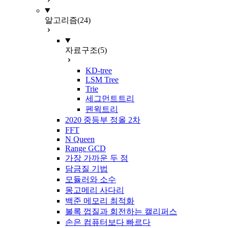
알고리즘
(24)
자료구조
(5)
KD-tree
LSM Tree
Trie
세그먼트트리
펜윅트리
2020 중등부 정올 2차
FFT
N Queen
Range GCD
가장 가까운 두 점
담금질 기법
모듈러와 소수
몽고메리 사다리
백준 메모리 최적화
볼록 껍질과 회전하는 캘리퍼스
손은 컴퓨터보다 빠르다