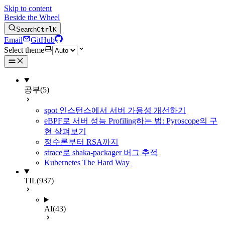
Skip to content
Beside the Wheel
Search
Ctrl
K
Email
GitHub
Select theme
공부
(5)
spot 인스턴스에서 서버 가용성 개선하기
eBPF로 서버 성능 Profiling하는 법: Pyroscope의 구
현 살펴보기
정수론부터 RSA까지
strace로 shaka-packager 버그 추적
Kubernetes The Hard Way
TIL
(937)
AI
(43)