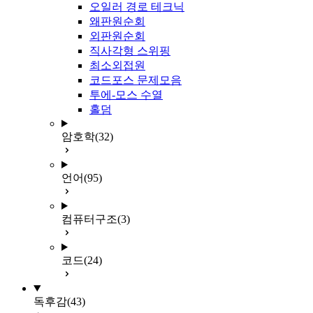
오일러 경로 테크닉
왜판원순회
외판원순회
직사각형 스위핑
최소외접원
코드포스 문제모음
투에-모스 수열
홀덤
암호학
(32)
언어
(95)
컴퓨터구조
(3)
코드
(24)
독후감
(43)