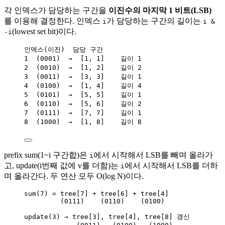
각 인덱스가 담당하는 구간을
이진수의 마지막 1 비트(LSB)
를 이용해 결정한다. 인덱스
가 담당하는 구간의 길이는
i
i &
(lowest set bit)이다.
-i
인덱스(이진)  담당 구간
1  (0001)  →  [1, 1]    길이 1
2  (0010)  →  [1, 2]    길이 2
3  (0011)  →  [3, 3]    길이 1
4  (0100)  →  [1, 4]    길이 4
5  (0101)  →  [5, 5]    길이 1
6  (0110)  →  [5, 6]    길이 2
7  (0111)  →  [7, 7]    길이 1
8  (1000)  →  [1, 8]    길이 8
prefix sum(1~i 구간합)은
에서 시작해서 LSB를 빼며 올라가
i
고, update(i번째 값에 v를 더함)는
에서 시작해서 LSB를 더하
i
며 올라간다. 두 연산 모두 O(log N)이다.
sum(7) = tree[7] + tree[6] + tree[4]
(0111)    (0110)    (0100)
update(3) → tree[3], tree[4], tree[8] 갱신