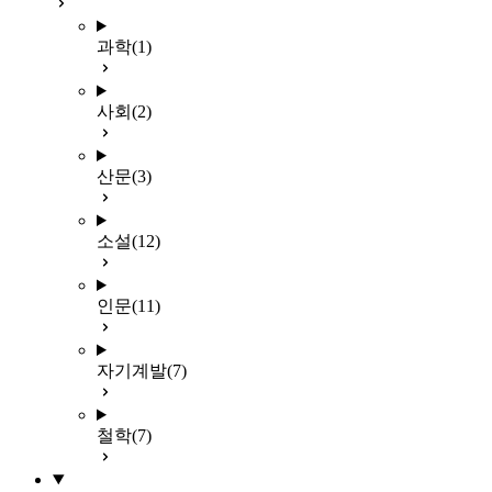
과학
(1)
사회
(2)
산문
(3)
소설
(12)
인문
(11)
자기계발
(7)
철학
(7)