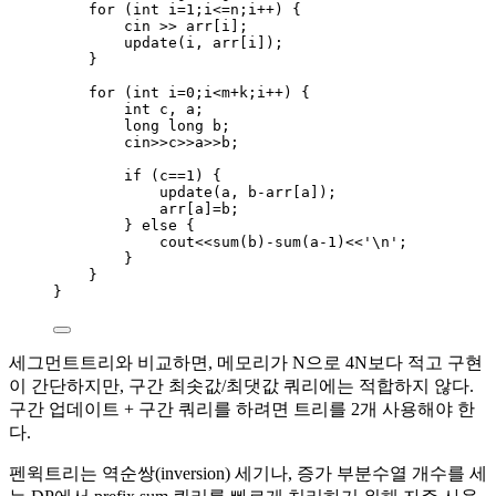
for
 (
int
 i
=
1
;i
<=
n;i
++
) {
cin 
>>
arr
[i];
update
(i, 
arr
[i]);
}
for
 (
int
 i
=
0
;i
<
m
+
k;i
++
) {
int
 c, a;
long
long
 b;
cin
>>
c
>>
a
>>
b;
if
 (c
==
1
) {
update
(a, b
-
arr
[a]);
arr
[a]
=
b;
} 
else
 {
cout
<<
sum
(b)
-
sum
(a
-
1
)
<<
'
\n
'
;
}
}
}
세그먼트트리와 비교하면, 메모리가 N으로 4N보다 적고 구현
이 간단하지만, 구간 최솟값/최댓값 쿼리에는 적합하지 않다.
구간 업데이트 + 구간 쿼리를 하려면 트리를 2개 사용해야 한
다.
펜윅트리는 역순쌍(inversion) 세기나, 증가 부분수열 개수를 세