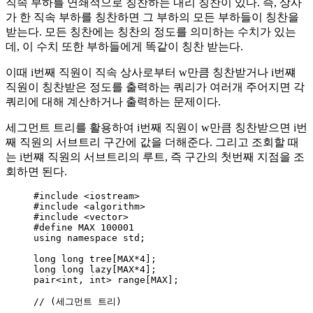
직속 부하를 연쇄적으로 칭찬하는 내리 칭찬이 있다. 즉, 상사
가 한 직속 부하를 칭찬하면 그 부하의 모든 부하들이 칭찬을
받는다. 모든 칭찬에는 칭찬의 정도를 의미하는 수치가 있는
데, 이 수치 또한 부하들에게 똑같이 칭찬 받는다.
이때 i번째 직원이 직속 상사로부터 w만큼 칭찬받거나 i번쨰
직원이 칭찬받은 정도를 출력하는 쿼리가 여러개 주어지면 각
쿼리에 대해 계산하거나 출력하는 문제이다.
세그먼트 트리를 활용하여 i번째 직원이 w만큼 칭찬받으면 i번
째 직원의 서브트리 구간에 값을 더해준다. 그리고 조회할 때
는 i번쨰 직원의 서브트리의 루트, 즉 구간의 첫번째 지점을 조
회하면 된다.
#include
<
iostream
>
#include
<
algorithm
>
#include
<
vector
>
#define
MAX
100001
using namespace std;
long
long
tree
[MAX
*
4
];
long
long
lazy
[MAX
*
4
];
pair
<int
, 
int>
range
[MAX];
// (세그먼트 트리)