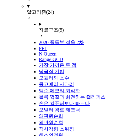
알고리즘
(24)
자료구조
(5)
2020 중등부 정올 2차
FFT
N Queen
Range GCD
가장 가까운 두 점
담금질 기법
모듈러와 소수
몽고메리 사다리
백준 메모리 최적화
볼록 껍질과 회전하는 캘리퍼스
손은 컴퓨터보다 빠르다
오일러 경로 테크닉
왜판원순회
외판원순회
직사각형 스위핑
최소외접원