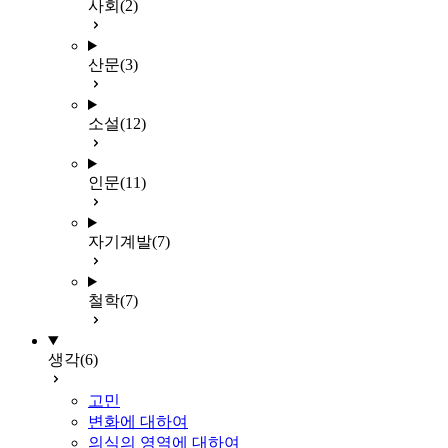
사회
(2)
산문
(3)
소설
(12)
인문
(11)
자기계발
(7)
철학
(7)
생각
(6)
고민
변화에 대하여
의식의 영역에 대하여