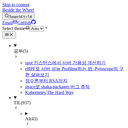
Skip to content
Beside the Wheel
Search
Ctrl
K
Email
GitHub
Select theme
공부
(5)
spot 인스턴스에서 서버 가용성 개선하기
eBPF로 서버 성능 Profiling하는 법: Pyroscope의 구
현 살펴보기
정수론부터 RSA까지
strace로 shaka-packager 버그 추적
Kubernetes The Hard Way
TIL
(937)
AI
(43)