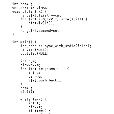
int
 cnt
=
0
;
vector
<int>
V
[MAX];
void
dfs
(
int
x
) {
range
[x].
first
=++
cnt;
for
 (
int
 i
=
0
;i
<
V
[x].
size
();i
++
) {
dfs(
V
[x][i])
;
}
range
[x].
second
=
cnt;
}
int
main
() {
ios_base :: 
sync_with_stdio(false)
;
cin
.
tie
(
NULL
);
cout
.
tie
(
NULL
);
int
 n,m;
cin
>>
n
>>
m;
for
 (
int
 i
=
1
;i
<=
n;i
++
) {
int
 a;
cin
>>
a;
V
[a].
push_back
(
i
);
}
cnt
=
0
;
dfs(
1
)
;
while
 (m
--
) {
int
 t;
cin
>>
t;
if
 (t
==
1
) {