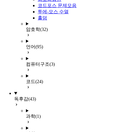
코드포스 문제모음
투에-모스 수열
홀덤
암호학
(32)
언어
(95)
컴퓨터구조
(3)
코드
(24)
독후감
(43)
과학
(1)