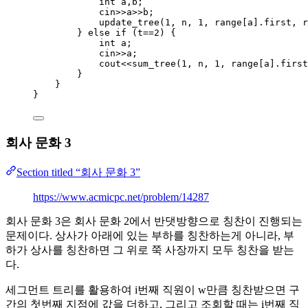
int
 a,b;
cin
>>
a
>>
b;
update_tree(
1
, n, 
1
, 
range
[a].
first
, 
r
} 
else
if
 (t
==
2
) {
int
 a;
cin
>>
a;
cout
<<
sum_tree(
1
, n, 
1
, 
range
[a].
first
}
}
}
회사 문화 3
Section titled “회사 문화 3”
https://www.acmicpc.net/problem/14287
회사 문화 3은 회사 문화 2에서 반댓방향으로 칭찬이 진행되는
문제이다. 상사가 아래에 있는 부하를 칭찬하는게 아니라, 부
하가 상사를 칭찬하면 그 위로 쭉 사장까지 모두 칭찬을 받는
다.
세그먼트 트리를 활용하여 i번째 직원이 w만큼 칭찬받으면 구
간의 첫번째 지점에 값을 더하고, 그리고 조회할 때는 i번째 직