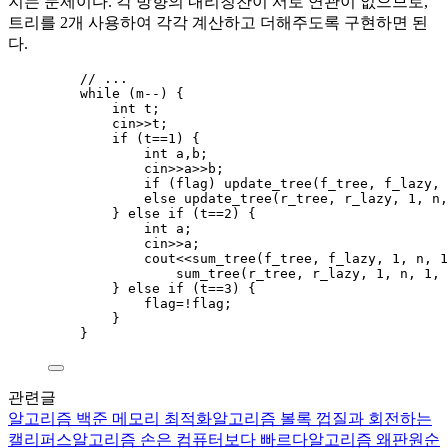
지는 문제이다. 각 방향의 내리칭찬이 서로 연관이 없으므로,
트리를 2개 사용하여 각각 계산하고 더해주도록 구현하면 된
다.
// ...
while
 (m
--
) {
int
 t;
cin
>>
t;
if
 (t
==
1
) {
int
 a,b;
cin
>>
a
>>
b;
if
 (flag) 
update_tree(f_tree, f_lazy, 
else
update_tree(r_tree, r_lazy, 
1
, n,
} 
else
if
 (t
==
2
) {
int
 a;
cin
>>
a;
cout
<<
sum_tree(f_tree, f_lazy, 
1
, n, 
1
sum_tree(r_tree, r_lazy, 
1
, n, 
1
, 
} 
else
if
 (t
==
3
) {
flag
=!
flag;
}
}
관련글
알고리즘
백준 메모리 최적화
알고리즘
볼록 껍질과 회전하는
캘리퍼스
알고리즘
손은 컴퓨터보다 빠르다
알고리즘
왜판원순