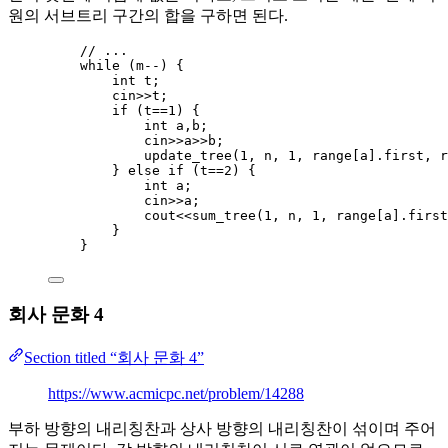
원의 서브트리 구간의 합을 구하면 된다.
// ...
while
 (m
--
) {
int
 t;
cin
>>
t;
if
 (t
==
1
) {
int
 a,b;
cin
>>
a
>>
b;
update_tree(
1
, n, 
1
, 
range
[a].
first
, 
r
} 
else
if
 (t
==
2
) {
int
 a;
cin
>>
a;
cout
<<
sum_tree(
1
, n, 
1
, 
range
[a].
first
}
}
회사 문화 4
Section titled “회사 문화 4”
https://www.acmicpc.net/problem/14288
부하 방향의 내리칭찬과 상사 방향의 내리칭찬이 섞이며 주어