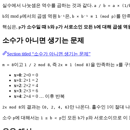
실수에서 나눗셈은 역수를 곱하는 것과 같다.
a / b = a × (1/
의 mod
에서의 곱셈 역원
은,
를 만
b
p
b⁻¹
b × b⁻¹ ≡ 1 (mod p)
핵심은,
가 소수일 때
와
가 서로소인 모든
에 대해 곱셈 역
p
b
p
b
소수가 아니면 생기는 문제
Section titled “소수가 아니면 생기는 문제”
이고
, 즉
을 만족하는
를 구
m = 8
1 / 2 mod 8
2x ≡ 1 (mod 8)
x
x=0
: 2×0 = 0
x=1
: 2×1 = 2
x=2
: 2×2 = 4
x=3
: 2×3 = 6
x=4
: 2×4 = 0 … 이후 반복
의 결과는
만 나온다. 홀수인 1이 절대 
2x mod 8
{0, 2, 4, 6}
소수
에 대해서는
인 모든
가
와 서로소이므로 이 
p
1 ≤ b < p
b
p