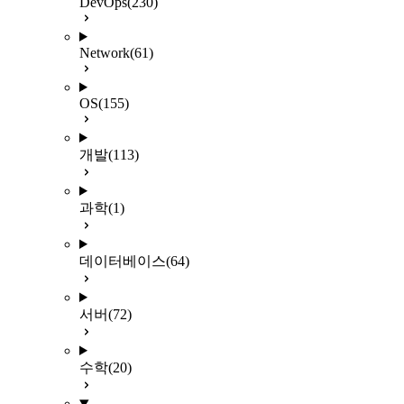
DevOps
(230)
Network
(61)
OS
(155)
개발
(113)
과학
(1)
데이터베이스
(64)
서버
(72)
수학
(20)