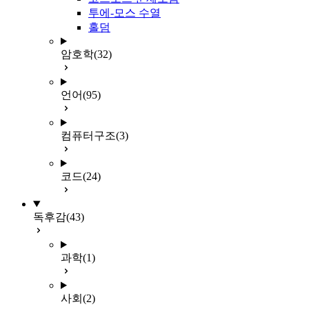
투에-모스 수열
홀덤
암호학
(32)
언어
(95)
컴퓨터구조
(3)
코드
(24)
독후감
(43)
과학
(1)
사회
(2)