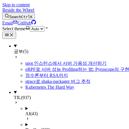
Skip to content
Beside the Wheel
Search
Ctrl
K
Email
GitHub
Select theme
공부
(5)
spot 인스턴스에서 서버 가용성 개선하기
eBPF로 서버 성능 Profiling하는 법: Pyroscope의
정수론부터 RSA까지
strace로 shaka-packager 버그 추적
Kubernetes The Hard Way
TIL
(937)
AI
(43)