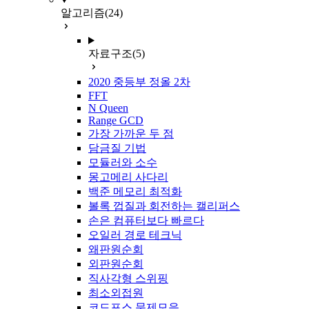
알고리즘
(24)
자료구조
(5)
2020 중등부 정올 2차
FFT
N Queen
Range GCD
가장 가까운 두 점
담금질 기법
모듈러와 소수
몽고메리 사다리
백준 메모리 최적화
볼록 껍질과 회전하는 캘리퍼스
손은 컴퓨터보다 빠르다
오일러 경로 테크닉
왜판원순회
외판원순회
직사각형 스위핑
최소외접원
코드포스 문제모음