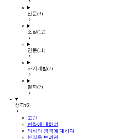
산문
(3)
소설
(12)
인문
(11)
자기계발
(7)
철학
(7)
생각
(6)
고민
변화에 대하여
의식의 영역에 대하여
본질을 보려면