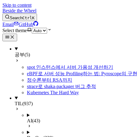
Skip to content
Beside the Wheel
Search
Ctrl
K
Email
GitHub
Select theme
공부
(5)
spot 인스턴스에서 서버 가용성 개선하기
eBPF로 서버 성능 Profiling하는 법: Pyroscope의
정수론부터 RSA까지
strace로 shaka-packager 버그 추적
Kubernetes The Hard Way
TIL
(937)
AI
(43)