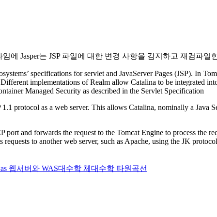
런타임에 Jasper는 JSP 파일에 대한 변경 사항을 감지하고 재컴파일
osystems’ specifications for servlet and JavaServer Pages (JSP). In To
. Different implementations of Realm allow Catalina to be integrated in
ontainer Managed Security as described in the Servlet Specification
 protocol as a web server. This allows Catalina, nominally a Java Servl
CP port and forwards the request to the Tomcat Engine to process the re
s requests to another web server, such as Apache, using the JK protocol
as
웹서버와 WAS
대수학
체
대수학
타원곡선