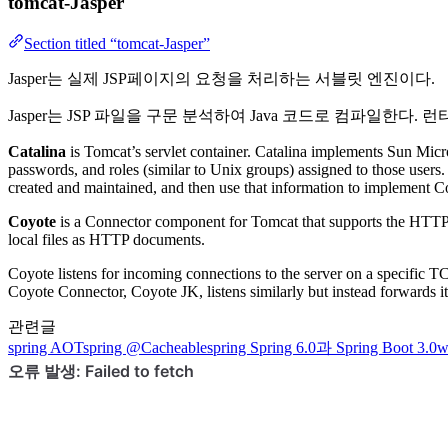
tomcat-Jasper
Section titled “tomcat-Jasper”
Jasper는 실제 JSP페이지의 요청을 처리하는 서블릿 엔진이다.
Jasper는 JSP 파일을 구문 분석하여 Java 코드로 컴파일한다. 
Catalina
is Tomcat’s servlet container. Catalina implements Sun Micr
passwords, and roles (similar to Unix groups) assigned to those users
created and maintained, and then use that information to implement C
Coyote
is a Connector component for Tomcat that supports the HTTP 1.1
local files as HTTP documents.
Coyote listens for incoming connections to the server on a specific T
Coyote Connector, Coyote JK, listens similarly but instead forwards it
관련글
spring
AOT
spring
@Cacheable
spring
Spring 6.0과 Spring Boot 3.0
w