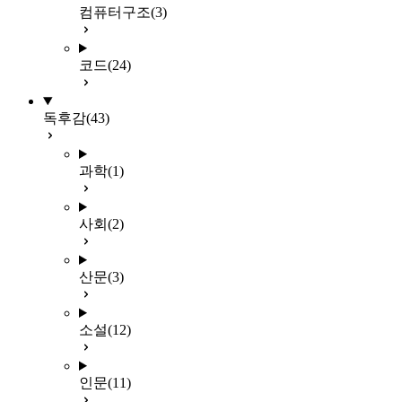
컴퓨터구조
(3)
코드
(24)
독후감
(43)
과학
(1)
사회
(2)
산문
(3)
소설
(12)
인문
(11)