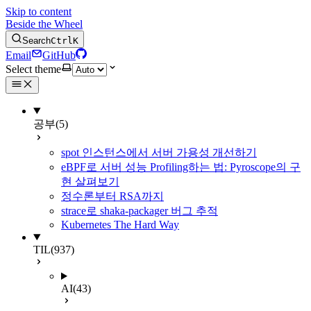
Skip to content
Beside the Wheel
Search
Ctrl
K
Email
GitHub
Select theme
공부
(5)
spot 인스턴스에서 서버 가용성 개선하기
eBPF로 서버 성능 Profiling하는 법: Pyroscope의 구
현 살펴보기
정수론부터 RSA까지
strace로 shaka-packager 버그 추적
Kubernetes The Hard Way
TIL
(937)
AI
(43)