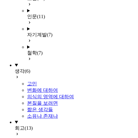
인문
(11)
자기계발
(7)
철학
(7)
생각
(6)
고민
변화에 대하여
의식의 영역에 대하여
본질을 보려면
짧은 생각들
소유냐 존재냐
회고
(13)