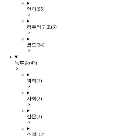
언어
(95)
컴퓨터구조
(3)
코드
(24)
독후감
(43)
과학
(1)
사회
(2)
산문
(3)
소설
(12)