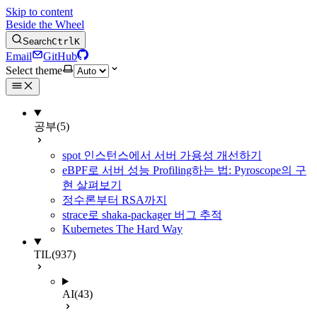
Skip to content
Beside the Wheel
Search
Ctrl
K
Email
GitHub
Select theme
공부
(5)
spot 인스턴스에서 서버 가용성 개선하기
eBPF로 서버 성능 Profiling하는 법: Pyroscope의 구
현 살펴보기
정수론부터 RSA까지
strace로 shaka-packager 버그 추적
Kubernetes The Hard Way
TIL
(937)
AI
(43)