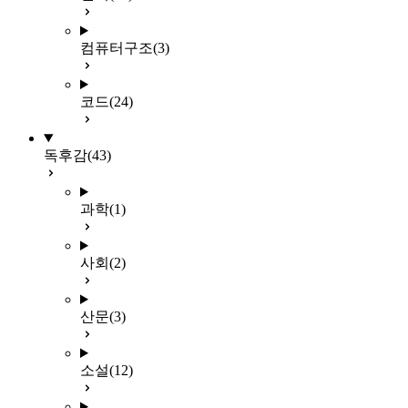
컴퓨터구조
(3)
코드
(24)
독후감
(43)
과학
(1)
사회
(2)
산문
(3)
소설
(12)